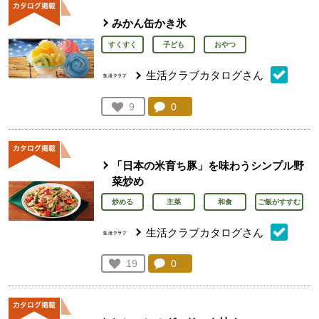
みかん缶かき氷
すくすく
子ども
おやつ
生活クラブカタログさん
コメント：
0
件。コメントを見る。
お気に入り登録：
9
人が登録
「日本の米育ち豚」を味わうシンプル野
菜炒め
炒める
主菜
和食
ご飯がすすむ
生活クラブカタログさん
コメント：
0
件。コメントを見る。
お気に入り登録：
19
人が登録