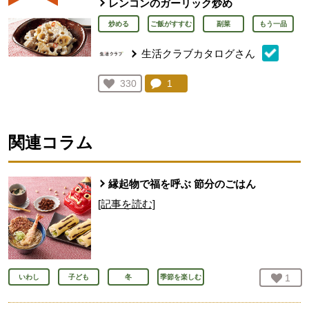
レンコンのガーリック炒め
炒める
ご飯がすすむ
副菜
もう一品
生活クラブカタログさん
コメント：
1
件。コメントを見る。
お気に入り登録：
330
人が登録
関連コラム
縁起物で福を呼ぶ 節分のごはん
[記事を読む]
お気
1
人
いわし
子ども
冬
季節を楽しむ