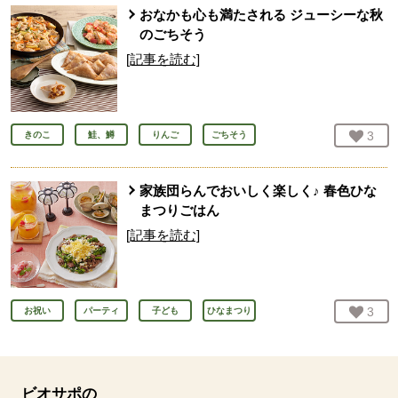
おなかも心も満たされる ジューシーな秋
のごちそう
[記事を読む]
お気
3
人
きのこ
鮭、鱒
りんご
ごちそう
家族団らんでおいしく楽しく♪ 春色ひな
まつりごはん
[記事を読む]
お気
3
人
お祝い
パーティ
子ども
ひなまつり
ビオサポの