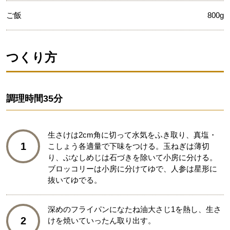
ご飯
800g
つくり方
調理時間
35分
生さけは2cm角に切って水気をふき取り、真塩・
1
こしょう各適量で下味をつける。玉ねぎは薄切
り、ぶなしめじは石づきを除いて小房に分ける。
ブロッコリーは小房に分けてゆで、人参は星形に
抜いてゆでる。
深めのフライパンになたね油大さじ1を熱し、生さ
2
けを焼いていったん取り出す。