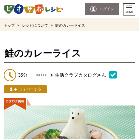
本文へジャンプする。
ページの先頭です。
ログイン
ここからサイト内共通メニューです。
サイト内共通メニューをスキップする
サイト内共通メニューここまで。
ここから現在位置です。
トップ
>
レシピについて
>
鮭のカレーライス
現在位置ここまで
鮭のカレーライス
35分
生活クラブカタログ
さん
フォローする