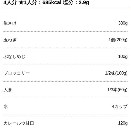
4人分 ★1人分：685kcal 塩分：2.9g
生さけ
380g
玉ねぎ
1個(200g)
ぶなしめじ
100g
ブロッコリー
1/2株(100g)
人参
1/3本(60g)
水
4カップ
カレールウ甘口
120g