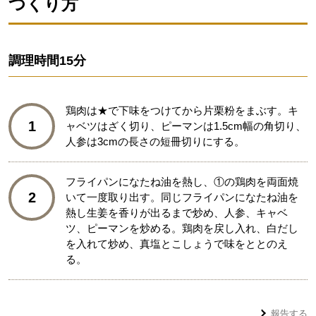
つくり方
調理時間
15分
鶏肉は★で下味をつけてから片栗粉をまぶす。キ
1
ャベツはざく切り、ピーマンは1.5cm幅の角切り、
人参は3cmの長さの短冊切りにする。
フライパンになたね油を熱し、①の鶏肉を両面焼
2
いて一度取り出す。同じフライパンになたね油を
熱し生姜を香りが出るまで炒め、人参、キャベ
ツ、ピーマンを炒める。鶏肉を戻し入れ、白だし
を入れて炒め、真塩とこしょうで味をととのえ
る。
報告する