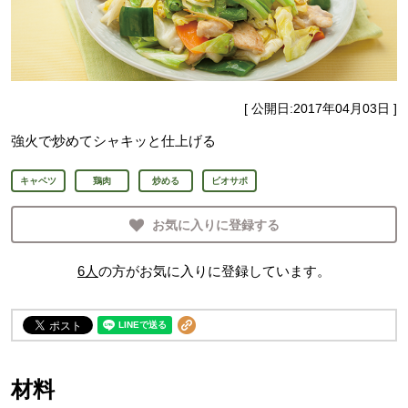
[ 公開日:
2017年04月03日
]
強火で炒めてシャキッと仕上げる
キャベツ
鶏肉
炒める
ビオサポ
お気に入りに登録する
6
人
の方がお気に入りに登録しています。
材料