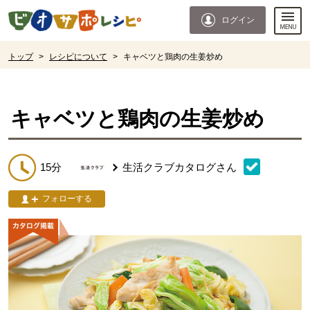
本文へジャンプする。
ページの先頭です。
ログイン
ここからサイト内共通メニューです。
サイト内共通メニューをスキップする
サイト内共通メニューここまで。
ここから現在位置です。
トップ
>
レシピについて
>
キャベツと鶏肉の生姜炒め
現在位置ここまで
キャベツと鶏肉の生姜炒め
15分
生活クラブカタログ
さん
フォローする