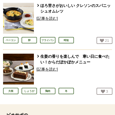
ほろ苦さがおいしい クレソンのスパニッ
シュオムレツ
[記事を読む]
お気
21
人
ベーコン
卵
フライパン
時短
生姜の香りを楽しんで 寒い日に食べた
い！からだぽかぽかメニュー
[記事を読む]
お気
3
人
大根
しょうが
鶏肉
冬