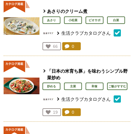
あさりのクリーム煮
あさり
小松菜
ビオサポ
白菜
生活クラブカタログさん
コメント：
0
件。コメントを見る。
お気に入り登録：
66
人が登録
「日本の米育ち豚」を味わうシンプル野
菜炒め
炒める
主菜
和食
ご飯がすすむ
生活クラブカタログさん
コメント：
0
件。コメントを見る。
お気に入り登録：
19
人が登録