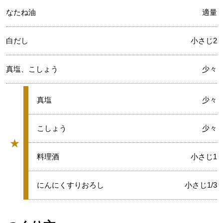
なたね油
適量
白だし
小さじ2
真塩、こしょう
少々
★
真塩
少々
★
こしょう
少々
★
グループ
★
料理酒
小さじ1
★
にんにくすりおろし
小さじ1/3