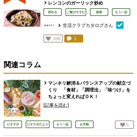
レンコンのガーリック炒め
炒める
ご飯がすすむ
副菜
もう一品
生活クラブカタログさん
コメント：
1
件。コメントを見る。
お気に入り登録：
330
人が登録
関連コラム
マンネリ解消＆バランスアップの献立づ
くり 「食材」「調理法」「味つけ」を
ちょっと変えればＯＫ！
[記事を読む]
お気
5
人
ビオサポ
ビオサポだより
もう一品
お手軽