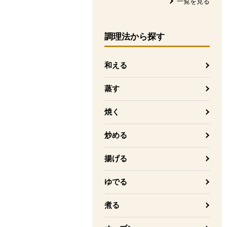
一覧を見る
調理法
から探す
和える
蒸す
焼く
炒める
揚げる
ゆでる
煮る