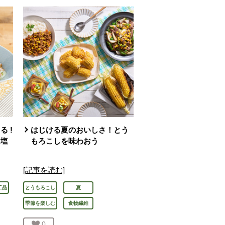
 !
はじける夏のおいしさ！とう
ま塩
もろこしを味わおう
[記事を読む]
工品
とうもろこし
夏
季節を楽しむ
食物繊維
お気に入り登録：
0
人が登録