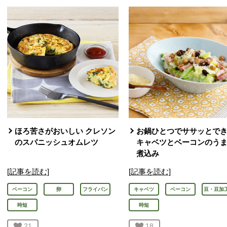
ほろ苦さがおいしい クレソン
お鍋ひとつでササッとできる
のスパニッシュオムレツ
キャベツとベーコンのう
煮込み
[記事を読む]
[記事を読む]
ベーコン
卵
フライパン
キャベツ
ベーコン
豆・豆加
時短
時短
お気に入り登録：
21
人が登録
お気に入り登録：
18
人が登録