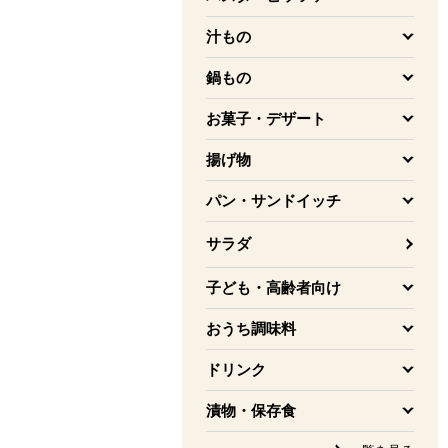
を開く
汁もの
を開く
鍋もの
を開く
お菓子・デザート
を開く
揚げ物
を開く
パン・サンドイッチ
を開く
サラダ
子ども・高齢者向け
を開く
おうち調味料
を開く
ドリンク
を開く
漬物・保存食
を開く