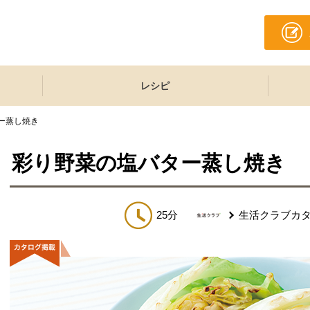
レシピ
ー蒸し焼き
彩り野菜の塩バター蒸し焼き
25分
生活クラブカ