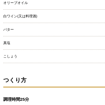
オリーブオイル
白ワイン(又は料理酒)
バター
真塩
こしょう
つくり方
調理時間
25分