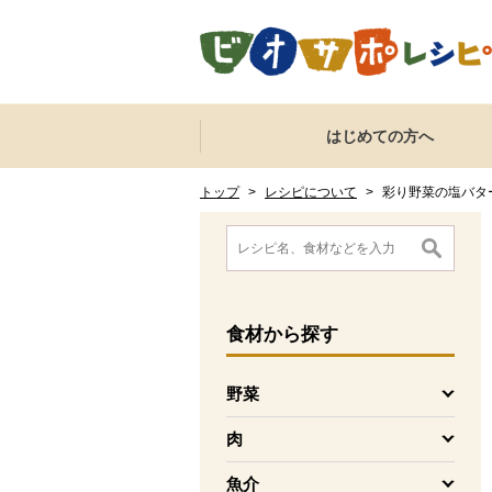
本文へジャンプする。
ページの先頭です。
ここからサイト内共通メニューです。
サイト内共通メニューをスキップする
はじめての方へ
サイト内共通メニューここまで。
ここから現在位置です。
現在位置ここまで
トップ
>
レシピについて
>
彩り野菜の塩バタ
ここから消費材検索メニューです。
消費材検索メニューここまで。
ここから本文です。
食材
から探す
野菜
を開く
肉
を開く
魚介