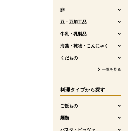
を開く
卵
を開く
豆・豆加工品
を開く
牛乳・乳製品
を開く
海藻・乾物・こんにゃく
を開く
くだもの
を開く
一覧を見る
料理タイプ
から探す
ご飯もの
を開く
麺類
を開く
パスタ・ピッツァ