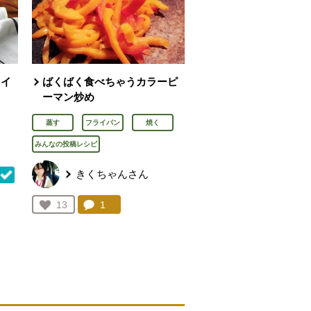
ライ
ばくばく食べちゃうカラーピ
ーマン炒め
蒸す
フライパン
焼く
みんなの投稿レシピ
きくちゃんさん
コメント：
1
件。コメントを見る。
お気に入り登録：
13
を見る。
人が登録