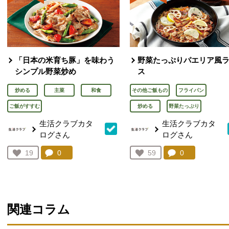
「日本の米育ち豚」を味わう
野菜たっぷりパエリア風
シンプル野菜炒め
ス
炒める
主菜
和食
その他ご飯もの
フライパン
ご飯がすすむ
炒める
野菜たっぷり
生活クラブカタ
生活クラブカタ
ログさん
ログさん
コメント：
0
件。コメントを見る。
コメント：
0
件。コメント
お気に入り登録：
19
お気に入り登録：
59
人が登録
人が登録
関連コラム