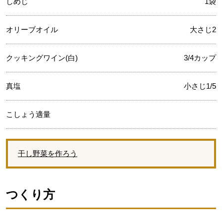
しめじ
1袋
オリーブオイル
大さじ2
クッキングワイン(白)
3/4カップ
真塩
小さじ1/5
こしょう適量
干し野菜を作ろう
つくり方