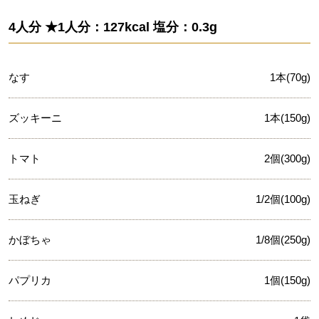
4人分 ★1人分：127kcal 塩分：0.3g
なす
1本(70g)
ズッキーニ
1本(150g)
トマト
2個(300g)
玉ねぎ
1/2個(100g)
かぼちゃ
1/8個(250g)
パプリカ
1個(150g)