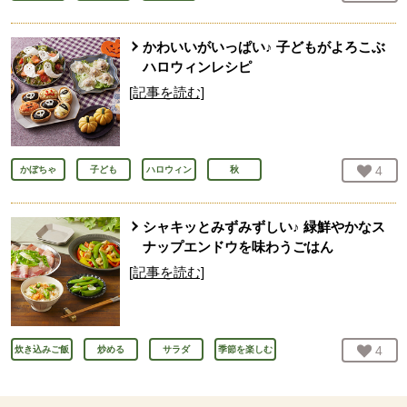
かわいいがいっぱい♪ 子どもがよろこぶ
ハロウィンレシピ
[記事を読む]
お気
4
人
かぼちゃ
子ども
ハロウィン
秋
シャキッとみずみずしい♪ 緑鮮やかなス
ナップエンドウを味わうごはん
[記事を読む]
お気
4
人
炊き込みご飯
炒める
サラダ
季節を楽しむ