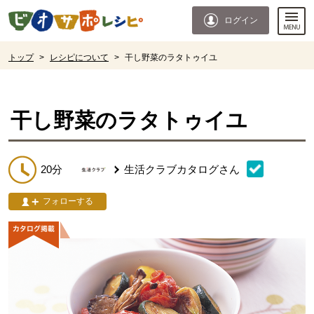
本文へジャンプする。
ページの先頭です。
ログイン
ここからサイト内共通メニューです。
サイト内共通メニューをスキップする
サイト内共通メニューここまで。
ここから現在位置です。
トップ
>
レシピについて
>
干し野菜のラタトゥイユ
現在位置ここまで
干し野菜のラタトゥイユ
20分
生活クラブカタログ
さん
フォローする