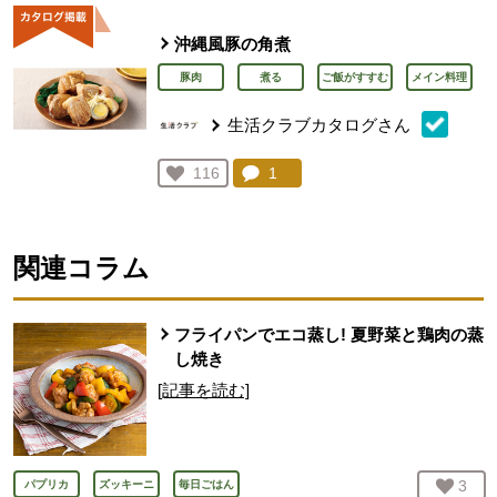
沖縄風豚の角煮
豚肉
煮る
ご飯がすすむ
メイン料理
生活クラブカタログさん
コメント：
1
件。コメントを見る。
お気に入り登録：
116
人が登録
関連コラム
フライパンでエコ蒸し! 夏野菜と鶏肉の蒸
し焼き
[記事を読む]
お気
3
人
パプリカ
ズッキーニ
毎日ごはん