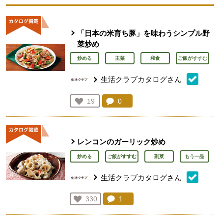
「日本の米育ち豚」を味わうシンプル野
菜炒め
炒める
主菜
和食
ご飯がすすむ
生活クラブカタログさん
コメント：
0
件。コメントを見る。
お気に入り登録：
19
人が登録
レンコンのガーリック炒め
炒める
ご飯がすすむ
副菜
もう一品
生活クラブカタログさん
コメント：
1
件。コメントを見る。
お気に入り登録：
330
人が登録