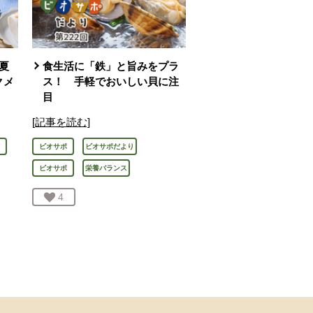
夏
食生活に「鉄」と旨みをプラ
クメ
ス！ 手軽でおいしい貝に注
目
[記事を読む]
ビオサポ
ビオサポだより
ビオサポ
栄養バランス
お気に入り登録：
4
人が登録