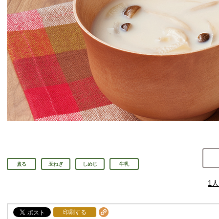
煮る
玉ねぎ
しめじ
牛乳
1
人
印刷する