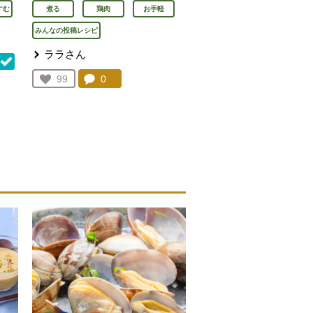
すむ
煮る
鶏肉
お手軽
みんなの投稿レシピ
ララさん
コメント：
0
件。コメントを見る。
お気に入り登録：
99
人が登録
を見る。