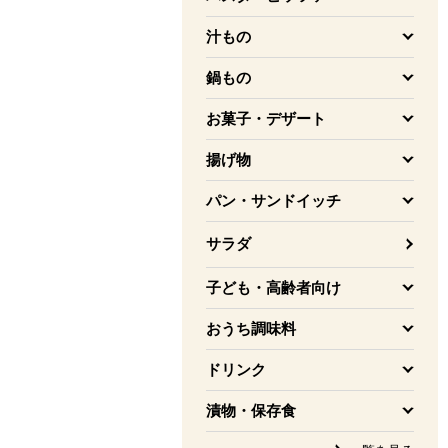
を開く
汁もの
を開く
鍋もの
を開く
お菓子・デザート
を開く
揚げ物
を開く
パン・サンドイッチ
を開く
サラダ
子ども・高齢者向け
を開く
おうち調味料
を開く
ドリンク
を開く
漬物・保存食
を開く