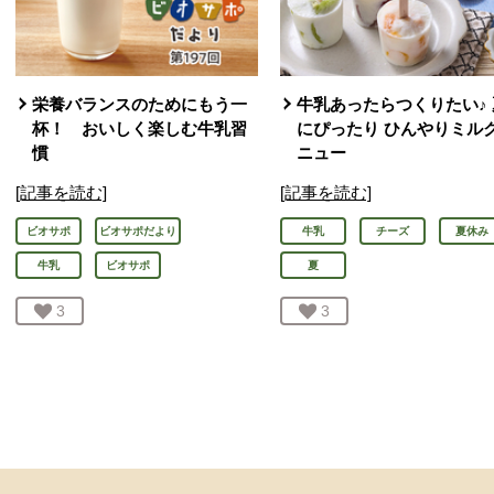
栄養バランスのためにもう一
牛乳あったらつくりたい♪ 
杯！ おいしく楽しむ牛乳習
にぴったり ひんやりミル
慣
ニュー
[記事を読む]
[記事を読む]
ビオサポ
ビオサポだより
牛乳
チーズ
夏休み
牛乳
ビオサポ
夏
お気に入り登録：
3
人が登録
お気に入り登録：
3
人が登録