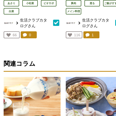
あさり
小松菜
ビオサポ
豚肉
煮る
ご飯がす
白菜
メイン料理
生活クラブカタ
生活クラブカタ
ログさん
ログさん
コメント：
0
件。コメントを見る。
コメント：
1
件。コメント
お気に入り登録：
66
お気に入り登録：
116
人が登録
人が登録
関連コラム