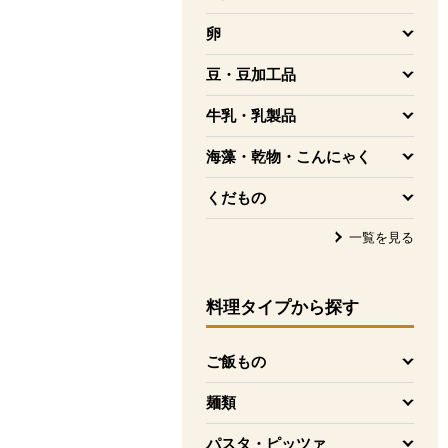
を開く
卵
を開く
豆・豆加工品
を開く
牛乳・乳製品
を開く
海藻・乾物・こんにゃく
を開く
くだもの
を開く
一覧を見る
料理タイプ
から探す
ご飯もの
を開く
麺類
を開く
パスタ・ピッツァ