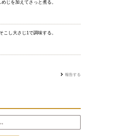
なしめじを加えてさっと煮る。
みそこし大さじ1で調味する。
報告する
ん。