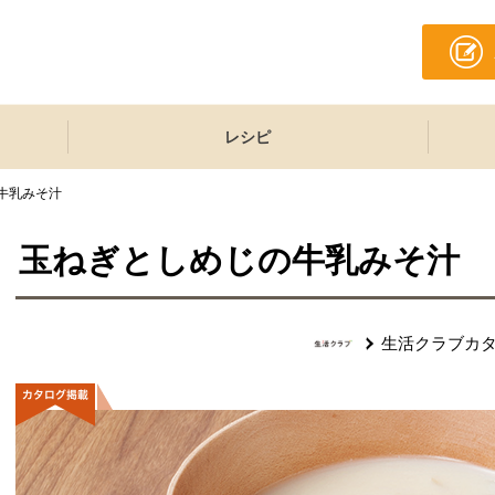
レシピ
牛乳みそ汁
玉ねぎとしめじの牛乳みそ汁
生活クラブカ