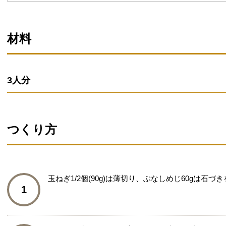
材料
3人分
つくり方
玉ねぎ1/2個(90g)は薄切り、ぶなしめじ60gは石
1