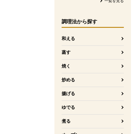
一覧を見る
調理法
から探す
和える
蒸す
焼く
炒める
揚げる
ゆでる
煮る