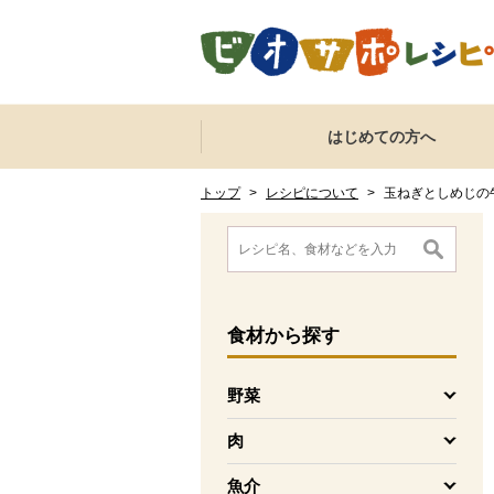
本文へジャンプする。
ページの先頭です。
ここからサイト内共通メニューです。
サイト内共通メニューをスキップする
はじめての方へ
サイト内共通メニューここまで。
ここから現在位置です。
現在位置ここまで
トップ
>
レシピについて
>
玉ねぎとしめじの
ここから消費材検索メニューです。
消費材検索メニューここまで。
ここから本文です。
食材
から探す
野菜
を開く
肉
を開く
魚介