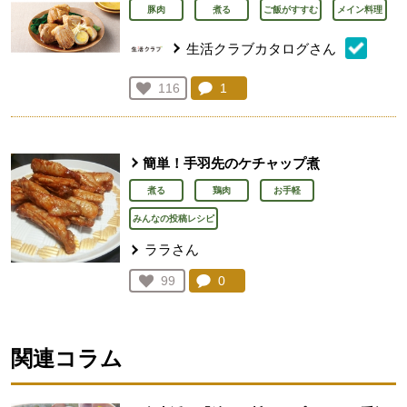
豚肉
煮る
ご飯がすすむ
メイン料理
生活クラブカタログさん
コメント：
1
件。コメントを見る。
お気に入り登録：
116
人が登録
簡単！手羽先のケチャップ煮
煮る
鶏肉
お手軽
みんなの投稿レシピ
ララさん
コメント：
0
件。コメントを見る。
お気に入り登録：
99
人が登録
関連コラム