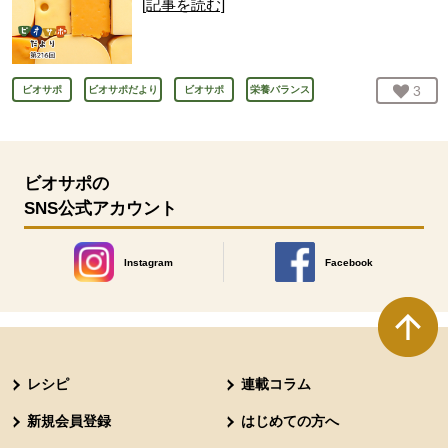
[記事を読む]
お気
3
人
ビオサポ
ビオサポだより
ビオサポ
栄養バランス
ビオサポの
SNS公式アカウント
Instagram
Facebook
別のウィンドウで開きます。
別のウィンドウで開きます
本文ここまで。
ここから共通フッターメニューです。
レシピ
連載コラム
新規会員登録
はじめての方へ