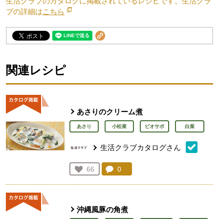
生活クラブのカタログに掲載されているレシピです。生活クラ
ブの詳細は
こちら
別のウィンドウで開きます。
関連レシピ
あさりのクリーム煮
あさり
小松菜
ビオサポ
白菜
生活クラブカタログさん
コメント：
0
件。コメントを見る。
お気に入り登録：
66
人が登録
沖縄風豚の角煮