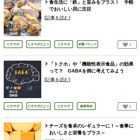
食生活に「鉄」と旨みをプラス！ 手軽
でおいしい貝に注目
[記事を読む]
お気
4
人
ビオサポ
ビオサポだより
ビオサポ
栄養バランス
「トクホ」や「機能性表示食品」の効果
って？ GABAを例に考えてみよう
[記事を読む]
お気
5
人
ビオサポ
ビオサポだより
ビオサポ
健康寿命
チーズを食卓のレギュラーに！～食事に
おいしさと栄養をプラス～