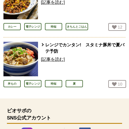
[記事を読む]
お気
12
人
カレー
電子レンジ
時短
きちんとごはん
レンジでカンタン! スタミナ豚丼で夏バ
テ予防
[記事を読む]
お気
10
人
丼もの
電子レンジ
時短
夏
ビオサポの
SNS公式アカウント