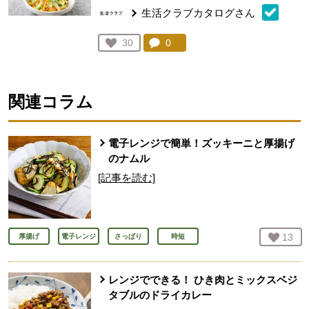
生活クラブカタログさん
コメント：
0
件。コメントを見る。
お気に入り登録：
30
人が登録
関連コラム
電子レンジで簡単！ズッキーニと厚揚げ
のナムル
[記事を読む]
お気
13
人
厚揚げ
電子レンジ
さっぱり
時短
レンジでできる！ ひき肉とミックスベジ
タブルのドライカレー