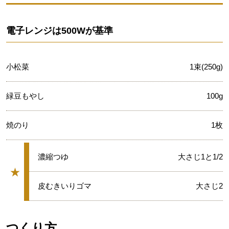
電子レンジは500Wが基準
小松菜
1束(250g)
緑豆もやし
100g
焼のり
1枚
★
濃縮つゆ
大さじ1と1/2
★
グループ
★
皮むきいりゴマ
大さじ2
つくり方