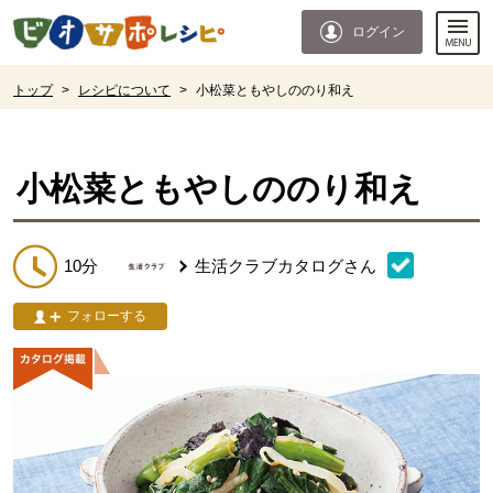
本文へジャンプする。
ページの先頭です。
ログイン
ここからサイト内共通メニューです。
サイト内共通メニューをスキップする
サイト内共通メニューここまで。
ここから現在位置です。
トップ
>
レシピについて
>
小松菜ともやしののり和え
現在位置ここまで
小松菜ともやしののり和え
10分
生活クラブカタログ
さん
フォローする