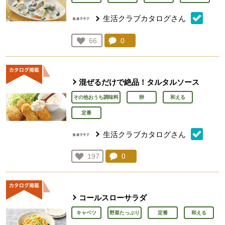
生活クラブカタログさん
コメント：
0
件。コメントを見る。
お気に入り登録：
66
人が登録
混ぜるだけで絶品！タルタルソース
その他おうち調味料
卵
和える
定番
生活クラブカタログさん
コメント：
0
件。コメントを見る。
お気に入り登録：
197
人が登録
コールスローサラダ
キャベツ
野菜たっぷり
定番
和える