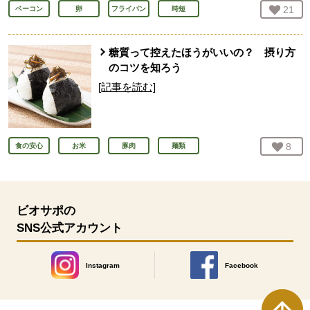
お気
21
人
ベーコン
卵
フライパン
時短
糖質って控えたほうがいいの？ 摂り方
のコツを知ろう
[記事を読む]
お気
8
人
食の安心
お米
豚肉
麺類
ビオサポの
SNS公式アカウント
Instagram
Facebook
別のウィンドウで開きます。
別のウィンドウで開きます