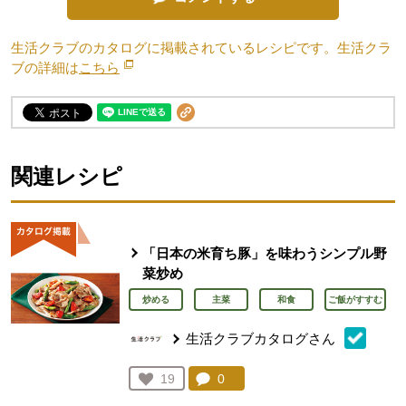
生活クラブのカタログに掲載されているレシピです。生活クラ
ブの詳細は
こちら
別のウィンドウで開きます。
関連レシピ
「日本の米育ち豚」を味わうシンプル野
菜炒め
炒める
主菜
和食
ご飯がすすむ
生活クラブカタログさん
コメント：
0
件。コメントを見る。
お気に入り登録：
19
人が登録