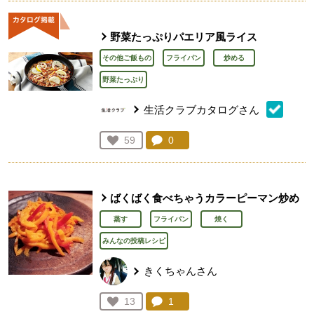
野菜たっぷりパエリア風ライス
その他ご飯もの
フライパン
炒める
野菜たっぷり
生活クラブカタログさん
コメント：
0
件。コメントを見る。
お気に入り登録：
59
人が登録
ばくばく食べちゃうカラーピーマン炒め
蒸す
フライパン
焼く
みんなの投稿レシピ
きくちゃんさん
コメント：
1
件。コメントを見る。
お気に入り登録：
13
人が登録