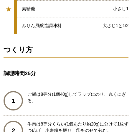
★
★
素精糖
小さじ1
グループ
★
みりん風醸造調味料
大さじ1と1/2
つくり方
調理時間
25分
ご飯は8等分(1個40g)してラップにのせ、丸くにぎ
1
る。
牛肉は8等分くらい(1個あたり約20g)に分けて1枚ず
2
つ広げ、小麦粉を振り、①をのせて包む。