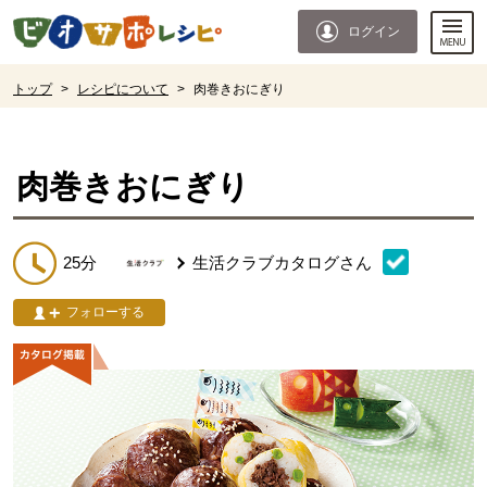
本文へジャンプする。
ページの先頭です。
ログイン
ここからサイト内共通メニューです。
サイト内共通メニューをスキップする
サイト内共通メニューここまで。
ここから現在位置です。
トップ
>
レシピについて
>
肉巻きおにぎり
現在位置ここまで
肉巻きおにぎり
25分
生活クラブカタログ
さん
フォローする