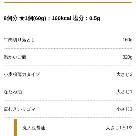
8個分 ★1個(60g)：160kcal 塩分：0.5g
牛肉切り落とし
160g
温かいご飯
320g
小麦粉薄力タイプ
大さじ2
なたね油
大さじ1
皮むきいりゴマ
小さじ1
★
丸大豆醤油
大さじ1と1/2