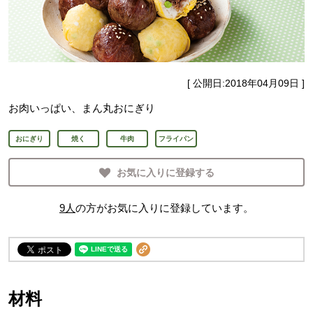
[ 公開日:
2018年04月09日
]
お肉いっぱい、まん丸おにぎり
おにぎり
焼く
牛肉
フライパン
お気に入りに登録する
9
人
の方がお気に入りに登録しています。
材料