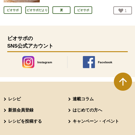
お気
1
人
ビオサポ
ビオサポだより
夏
ビオサポ
ビオサポの
SNS公式アカウント
Instagram
Facebook
別のウィンドウで開きます。
別のウィンドウで開きます
本文ここまで。
ここから共通フッターメニューです。
レシピ
連載コラム
新規会員登録
はじめての方へ
レシピを投稿する
キャンペーン・イベント