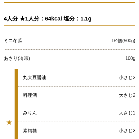
4人分 ★1人分：64kcal 塩分：1.1g
ミニ冬瓜
1/4個(500g)
あさり(冷凍)
100g
★
丸大豆醤油
小さじ2
★
料理酒
大さじ2
★
みりん
大さじ1
★
グループ
★
素精糖
小さじ2