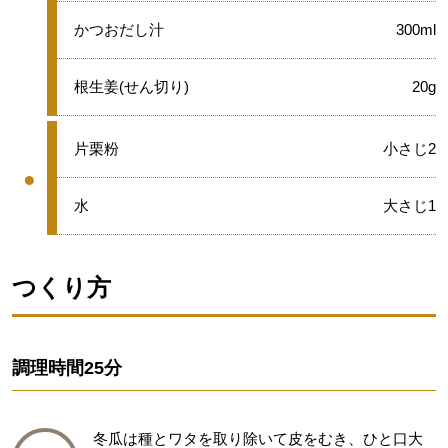
★
かつおだし汁
300ml
★
根生姜(せん切り)
20g
●
片栗粉
小さじ2
●
グループ
●
水
大さじ1
つくり方
調理時間
25分
冬瓜は種とワタを取り除いて皮をむき、ひと口大