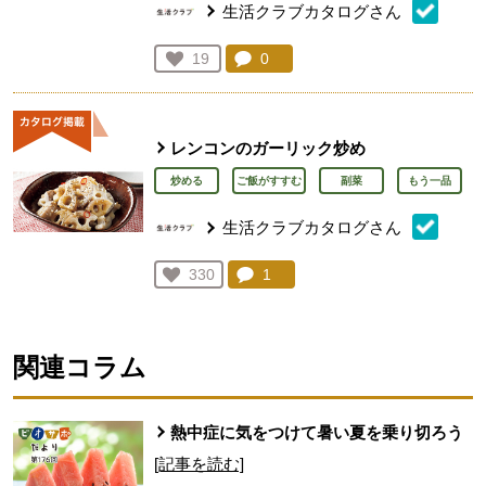
生活クラブカタログさん
コメント：
0
件。コメントを見る。
お気に入り登録：
19
人が登録
レンコンのガーリック炒め
炒める
ご飯がすすむ
副菜
もう一品
生活クラブカタログさん
コメント：
1
件。コメントを見る。
お気に入り登録：
330
人が登録
関連コラム
熱中症に気をつけて暑い夏を乗り切ろう
[記事を読む]