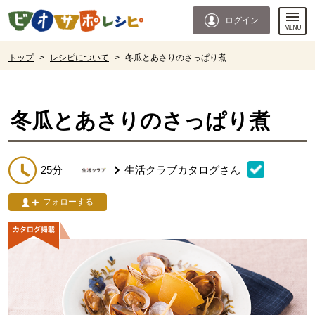
本文へジャンプする。
ページの先頭です。
ログイン
ここからサイト内共通メニューです。
サイト内共通メニューをスキップする
サイト内共通メニューここまで。
ここから現在位置です。
トップ
>
レシピについて
>
冬瓜とあさりのさっぱり煮
現在位置ここまで
冬瓜とあさりのさっぱり煮
25分
生活クラブカタログ
さん
フォローする