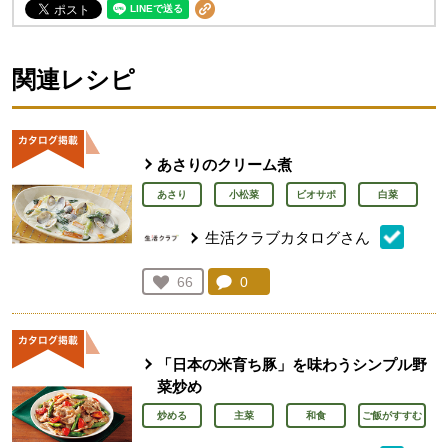
関連レシピ
あさりのクリーム煮
あさり
小松菜
ビオサポ
白菜
生活クラブカタログさん
コメント：
0
件。コメントを見る。
お気に入り登録：
66
人が登録
「日本の米育ち豚」を味わうシンプル野
菜炒め
炒める
主菜
和食
ご飯がすすむ