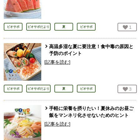
お気
1
人
ビオサポ
ビオサポだより
夏
ビオサポ
高温多湿な夏に要注意！食中毒の原因と
予防のポイント
[記事を読む]
お気
3
人
ビオサポ
ビオサポだより
夏
ビオサポ
手軽に栄養を摂りたい！夏休みのお昼ご
飯をマンネリ化させないためのヒント
[記事を読む]