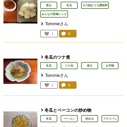
煮る
冬瓜
その他おうち調味料
みんなの投稿レシピ
Tommieさん
コメント：
0
件。コメントを見る。
お気に入り登録：
1
人が登録
冬瓜のツナ煮
冬瓜
ツナ缶
煮る
お手軽
Tommieさん
コメント：
0
件。コメントを見る。
お気に入り登録：
2
人が登録
冬瓜とベーコンの炒め物
冬瓜
ベーコン
炒める
フライパン