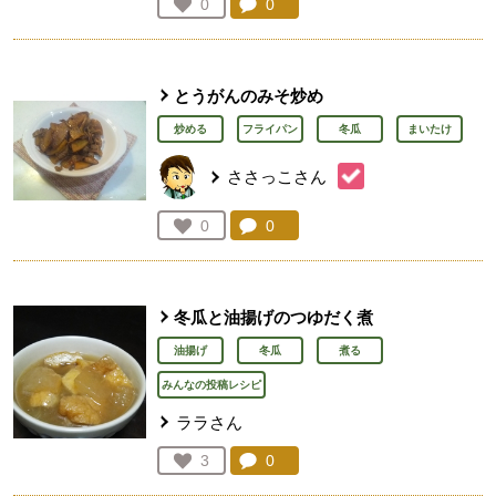
コメント：
0
件。コメントを見る。
お気に入り登録：
0
人が登録
とうがんのみそ炒め
炒める
フライパン
冬瓜
まいたけ
ささっこさん
コメント：
0
件。コメントを見る。
お気に入り登録：
0
人が登録
冬瓜と油揚げのつゆだく煮
油揚げ
冬瓜
煮る
みんなの投稿レシピ
ララさん
コメント：
0
件。コメントを見る。
お気に入り登録：
3
人が登録