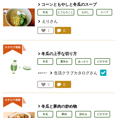
コーンともやしと冬瓜のスープ
冬瓜
とうもろこし
もやし
スープ
えりさん
コメント：
0
件。コメントを見る。
お気に入り登録：
1
人が登録
冬瓜の上手な切り方
冬瓜
夏休み
あっさり
ビオサポ
生活クラブカタログさん
コメント：
0
件。コメントを見る。
お気に入り登録：
5
人が登録
冬瓜と豚肉の炒め物
冬瓜
豚肉
炒める
ビオサポ