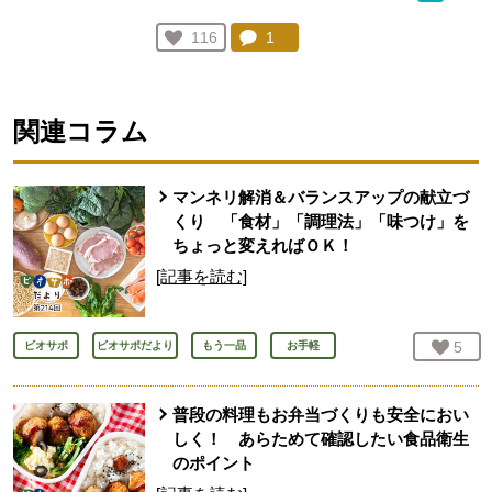
コメント：
1
件。コメントを見る。
お気に入り登録：
116
人が登録
関連コラム
マンネリ解消＆バランスアップの献立づ
くり 「食材」「調理法」「味つけ」を
ちょっと変えればＯＫ！
[記事を読む]
お気
5
人
ビオサポ
ビオサポだより
もう一品
お手軽
普段の料理もお弁当づくりも安全におい
しく！ あらためて確認したい食品衛生
のポイント