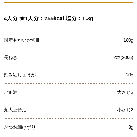
4人分 ★1人分：255kcal 塩分：1.3g
国産あかいか短冊
180g
長ねぎ
2本(200g)
刻み紅しょうが
20g
ごま油
大さじ3
丸大豆醤油
小さじ2
かつお細けずり
3g