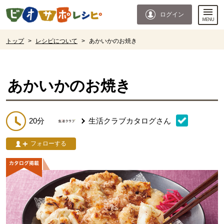
本文へジャンプする。
ページの先頭です。
ログイン
ここからサイト内共通メニューです。
サイト内共通メニューをスキップする
サイト内共通メニューここまで。
ここから現在位置です。
トップ
>
レシピについて
>
あかいかのお焼き
現在位置ここまで
あかいかのお焼き
20分
生活クラブカタログ
さん
フォローする