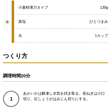
★
小麦粉薄力タイプ
130g
★
★
真塩
ひとつまみ
グループ
★
水
1カップ
つくり方
調理時間
20分
あかいかは解凍し水気を拭き取る。長ねぎは小口
1
切り、紅しょうがはみじん切りにする。