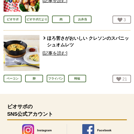
[記事を読む]
お気
3
人
ビオサポ
ビオサポだより
肉
お弁当
ほろ苦さがおいしい クレソンのスパニッ
シュオムレツ
[記事を読む]
お気
21
人
ベーコン
卵
フライパン
時短
ビオサポの
SNS公式アカウント
Instagram
Facebook
別のウィンドウで開きます。
別のウィンドウで開きます