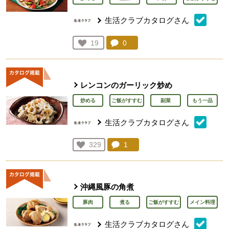
生活クラブカタログさん
コメント：
0
件。コメントを見る。
お気に入り登録：
19
人が登録
レンコンのガーリック炒め
炒める
ご飯がすすむ
副菜
もう一品
生活クラブカタログさん
コメント：
1
件。コメントを見る。
お気に入り登録：
329
人が登録
沖縄風豚の角煮
豚肉
煮る
ご飯がすすむ
メイン料理
生活クラブカタログさん