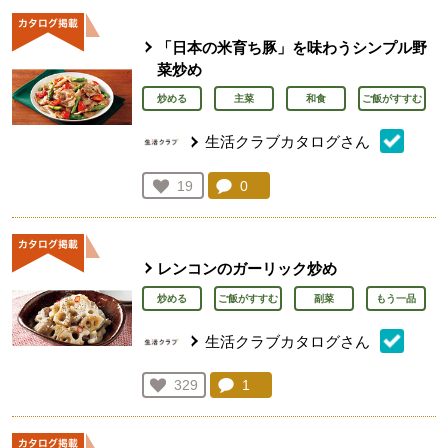
「日本の米育ち豚」を味わうシンプル野
菜炒め
炒める
主菜
和食
ご飯がすすむ
生活クラブカタログさん
コメント：
0
件。コメントを見る。
お気に入り登録：
19
人が登録
レンコンのガーリック炒め
炒める
ご飯がすすむ
副菜
もう一品
生活クラブカタログさん
コメント：
1
件。コメントを見る。
お気に入り登録：
329
人が登録