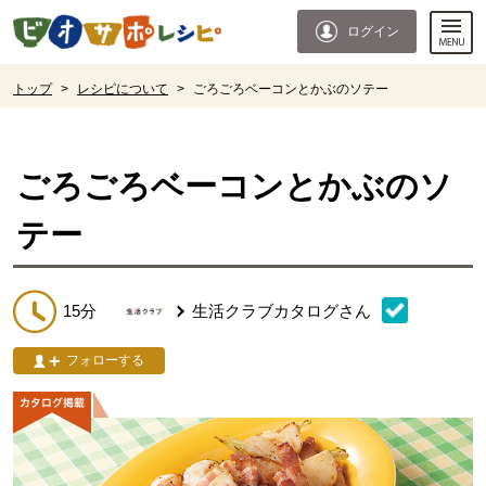
本文へジャンプする。
ページの先頭です。
ログイン
ここからサイト内共通メニューです。
サイト内共通メニューをスキップする
サイト内共通メニューここまで。
ここから現在位置です。
トップ
>
レシピについて
>
ごろごろベーコンとかぶのソテー
現在位置ここまで
ごろごろベーコンとかぶのソ
テー
15分
生活クラブカタログ
さん
フォローする