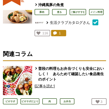
沖縄風豚の角煮
豚肉
煮る
ご飯がすすむ
メイン料理
生活クラブカタログさん
コメント：
1
件。コメントを見る。
お気に入り登録：
116
人が登録
関連コラム
普段の料理もお弁当づくりも安全におい
しく！ あらためて確認したい食品衛生
のポイント
[記事を読む]
お気
3
人
ビオサポ
ビオサポだより
肉
お弁当