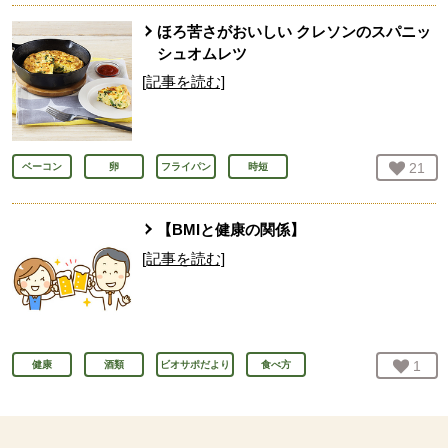
ほろ苦さがおいしい クレソンのスパニッ
シュオムレツ
[記事を読む]
お気
21
人
ベーコン
卵
フライパン
時短
【BMIと健康の関係】
[記事を読む]
お気
1
人
健康
酒類
ビオサポだより
食べ方