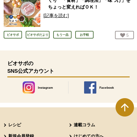
くり 「食材」「調理法」「味つけ」を
ちょっと変えればＯＫ！
[記事を読む]
お気
5
人
ビオサポ
ビオサポだより
もう一品
お手軽
ビオサポの
SNS公式アカウント
Instagram
Facebook
別のウィンドウで開きます。
別のウィンドウで開きます
本文ここまで。
ここから共通フッターメニューです。
レシピ
連載コラム
新規会員登録
はじめての方へ