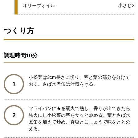
★
オリーブオイル
小さじ2
つくり方
調理時間
10分
小松菜は3cm長さに切り、茎と葉の部分を分けて
1
おく。さば水煮缶は汁気をきる。
フライパンに★を弱火で熱し、香りが出てきたら
2
強火にし小松菜の茎をサッと炒める。葉とさば水
煮缶を加えて炒め、真塩とこしょうで味をととの
える。