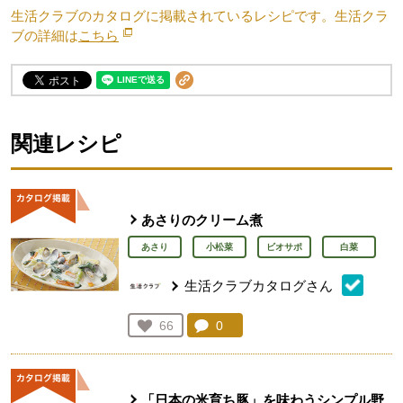
生活クラブのカタログに掲載されているレシピです。生活クラ
ブの詳細は
こちら
別のウィンドウで開きます。
関連レシピ
あさりのクリーム煮
あさり
小松菜
ビオサポ
白菜
生活クラブカタログさん
コメント：
0
件。コメントを見る。
お気に入り登録：
66
人が登録
「日本の米育ち豚」を味わうシンプル野