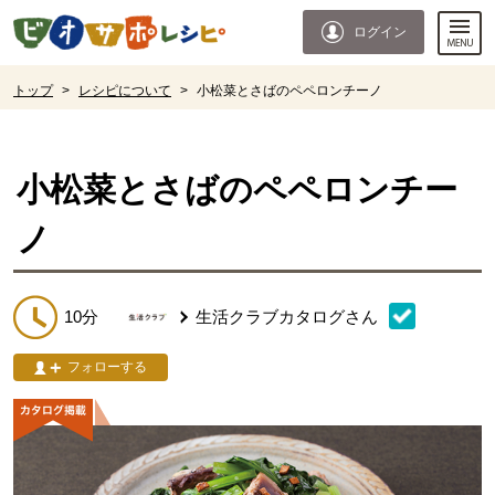
本文へジャンプする。
ページの先頭です。
ログイン
ここからサイト内共通メニューです。
サイト内共通メニューをスキップする
サイト内共通メニューここまで。
ここから現在位置です。
トップ
>
レシピについて
>
小松菜とさばのペペロンチーノ
現在位置ここまで
小松菜とさばのペペロンチー
ノ
10分
生活クラブカタログ
さん
フォローする