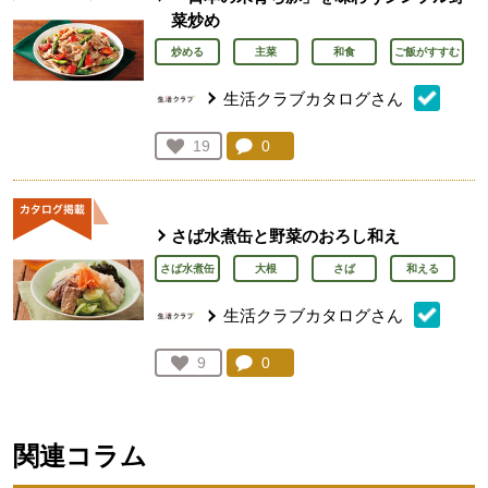
菜炒め
炒める
主菜
和食
ご飯がすすむ
生活クラブカタログさん
コメント：
0
件。コメントを見る。
お気に入り登録：
19
人が登録
さば水煮缶と野菜のおろし和え
さば水煮缶
大根
さば
和える
生活クラブカタログさん
コメント：
0
件。コメントを見る。
お気に入り登録：
9
人が登録
関連コラム