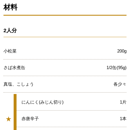
材料
2人分
小松菜
200g
さば水煮缶
1/2缶(95g)
真塩、こしょう
各少々
★
にんにく(みじん切り)
1片
★
★
赤唐辛子
1本
グループ