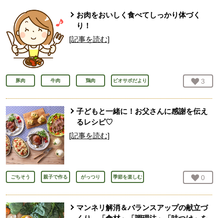
お肉をおいしく食べてしっかり体づく
り！
[記事を読む]
お気
3
人
豚肉
牛肉
鶏肉
ビオサポだより
子どもと一緒に！お父さんに感謝を伝え
るレシピ♡
[記事を読む]
お気
0
人
ごちそう
親子で作る
がっつり
季節を楽しむ
マンネリ解消＆バランスアップの献立づ