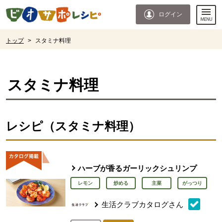
本文へジャンプする。
ページの先頭です。
ログイン
ここからサイト内共通メニューです。
サイト内共通メニューをスキップする
サイト内共通メニューここまで。
ここから現在位置です。
トップ
>
スタミナ料理
現在位置ここまで
スタミナ料理
レシピ（スタミナ料理）
ハーブが香るガーリックシュリンプ
レモン
炒める
主菜
がっつり
生活クラブカタログさん