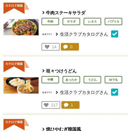
牛肉ステーキサラダ
牛肉
サラダ
レタス
パプリカ
生活クラブカタログさん
コメント：
0
件。コメントを見る。
お気に入り登録：
14
人が登録
坦々つけうどん
中華
あったか
うどん
ゆでる
生活クラブカタログさん
コメント：
1
件。コメントを見る。
お気に入り登録：
117
人が登録
焼ひやむぎ韓国風