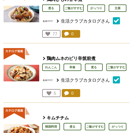
煮る
ご飯がすすむ
がっつり
主菜
生活クラブカタログさん
コメント：
0
件。コメントを見る。
お気に入り登録：
77
人が登録
鶏肉ムネのピリ辛筑前煮
れんこん
和食
煮る
ご飯がすすむ
生活クラブカタログさん
コメント：
0
件。コメントを見る。
お気に入り登録：
5
人が登録
キムチチム
韓国料理
煮る
ご飯がすすむ
がっつり