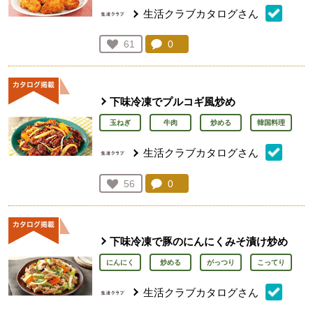
生活クラブカタログさん
コメント：
0
件。コメントを見る。
お気に入り登録：
61
人が登録
下味冷凍でプルコギ風炒め
玉ねぎ
牛肉
炒める
韓国料理
生活クラブカタログさん
コメント：
0
件。コメントを見る。
お気に入り登録：
56
人が登録
下味冷凍で豚のにんにくみそ漬け炒め
にんにく
炒める
がっつり
こってり
生活クラブカタログさん