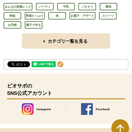
みんなの投稿レシピ
パーティ
牛乳
ごちそう
豚肉
時短
野菜たっぷり
肉
お菓子・デザート
スイーツ
お手軽
親子で作る
カテゴリ一覧を見る
ビオサポの
SNS公式アカウント
Instagram
Facebook
別のウィンドウで開きます。
別のウィンドウで開きます
本文ここまで。
ここから共通フッターメニューです。