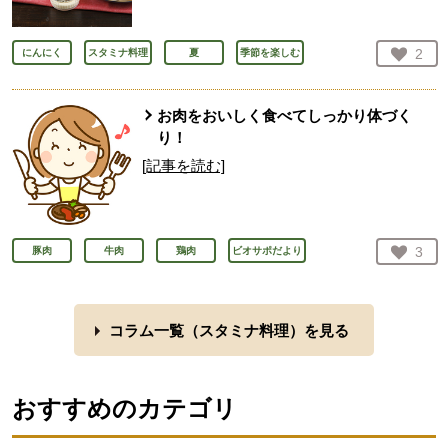
お気
2
にんにく
スタミナ料理
夏
季節を楽しむ
人が
お肉をおいしく食べてしっかり体づく
り！
[記事を読む]
お気
3
豚肉
牛肉
鶏肉
ビオサポだより
人が
コラム一覧（
スタミナ料理
）を見る
おすすめのカテゴリ