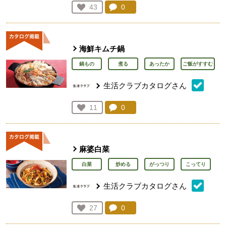
コメント：
0
件。コメントを見る。
お気に入り登録：
43
人が登録
海鮮キムチ鍋
鍋もの
煮る
あったか
ご飯がすすむ
生活クラブカタログさん
コメント：
0
件。コメントを見る。
お気に入り登録：
11
人が登録
麻婆白菜
白菜
炒める
がっつり
こってり
生活クラブカタログさん
コメント：
0
件。コメントを見る。
お気に入り登録：
27
人が登録