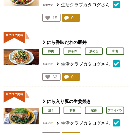
生活クラブカタログさん
コメント：
0
件。コメントを見る。
お気に入り登録：
15
人が登録
にら香味だれの豚丼
豚肉
丼もの
炒める
和食
生活クラブカタログさん
コメント：
0
件。コメントを見る。
お気に入り登録：
62
人が登録
にら入り豚の生姜焼き
焼く
和食
定番
フライパン
生活クラブカタログさん