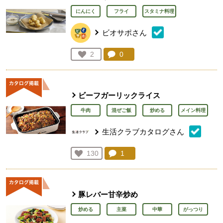
にんにく
フライ
スタミナ料理
ビオサポさん
コメント：
0
件。コメントを見る。
お気に入り登録：
2
人が登録
ビーフガーリックライス
牛肉
混ぜご飯
炒める
メイン料理
生活クラブカタログさん
コメント：
1
件。コメントを見る。
お気に入り登録：
130
人が登録
豚レバー甘辛炒め
炒める
主菜
中華
がっつり