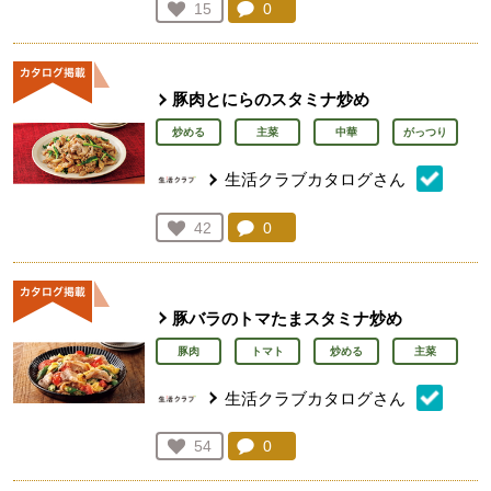
コメント：
0
件。コメントを見る。
お気に入り登録：
15
人が登録
豚肉とにらのスタミナ炒め
炒める
主菜
中華
がっつり
生活クラブカタログさん
コメント：
0
件。コメントを見る。
お気に入り登録：
42
人が登録
豚バラのトマたまスタミナ炒め
豚肉
トマト
炒める
主菜
生活クラブカタログさん
コメント：
0
件。コメントを見る。
お気に入り登録：
54
人が登録