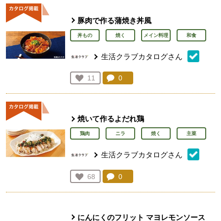
豚肉で作る蒲焼き丼風
丼もの
焼く
メイン料理
和食
生活クラブカタログさん
コメント：
0
件。コメントを見る。
お気に入り登録：
11
人が登録
焼いて作るよだれ鶏
鶏肉
ニラ
焼く
主菜
生活クラブカタログさん
コメント：
0
件。コメントを見る。
お気に入り登録：
68
人が登録
にんにくのフリット マヨレモンソース