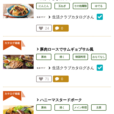
にんじん
玉ねぎ
その他麺類
ゆでる
生活クラブカタログさん
コメント：
0
件。コメントを見る。
お気に入り登録：
24
人が登録
豚肉ロースでサムギョプサル風
豚肉
焼く
韓国料理
おもてなし
生活クラブカタログさん
コメント：
0
件。コメントを見る。
お気に入り登録：
71
人が登録
ハニーマスタードポーク
豚肉
焼く
メイン料理
主菜