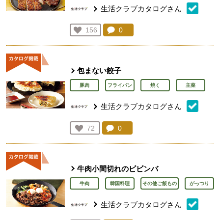
生活クラブカタログさん
コメント：
0
件。コメントを見る。
お気に入り登録：
156
人が登録
包まない餃子
豚肉
フライパン
焼く
主菜
生活クラブカタログさん
コメント：
0
件。コメントを見る。
お気に入り登録：
72
人が登録
牛肉小間切れのビビンバ
牛肉
韓国料理
その他ご飯もの
がっつり
生活クラブカタログさん