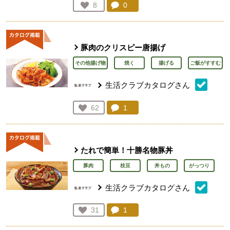
コメント：
0
件。コメントを見る。
お気に入り登録：
8
人が登録
豚肉のクリスピー唐揚げ
その他揚げ物
焼く
揚げる
ご飯がすすむ
生活クラブカタログさん
コメント：
1
件。コメントを見る。
お気に入り登録：
62
人が登録
たれで簡単！十勝名物豚丼
豚肉
枝豆
丼もの
がっつり
生活クラブカタログさん
コメント：
1
件。コメントを見る。
お気に入り登録：
31
人が登録