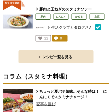
豚肉と玉ねぎのスタミナソテー
豚肉
にんにく
炒める
主菜
生活クラブカタログさん
コメント：
0
件。コメントを見る。
お気に入り登録：
22
人が登録
レシピ一覧を見る
コラム（
スタミナ料理
）
ちょっと夏バテ気味…そんな時は！ に
んにくでスタミナチャージ！
[記事を読む]