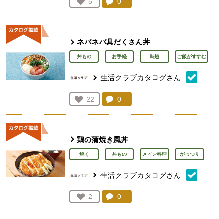
コメント：
0
件。コメントを見る。
お気に入り登録：
5
人が登録
ネバネバ具だくさん丼
丼もの
お手軽
時短
ご飯がすすむ
生活クラブカタログさん
コメント：
0
件。コメントを見る。
お気に入り登録：
22
人が登録
鶏の蒲焼き風丼
焼く
丼もの
メイン料理
がっつり
生活クラブカタログさん
コメント：
0
件。コメントを見る。
お気に入り登録：
2
人が登録