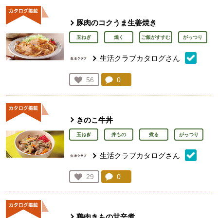
豚肉のコクうま生姜焼き
玉ねぎ
焼く
ご飯がすすむ
がっつり
生活クラブカタログさん
コメント：
0
件。コメントを見る。
お気に入り登録：
56
人が登録
きのこ牛丼
玉ねぎ
丼もの
煮る
がっつり
生活クラブカタログさん
コメント：
0
件。コメントを見る。
お気に入り登録：
29
人が登録
鶏肉きもの甘辛煮