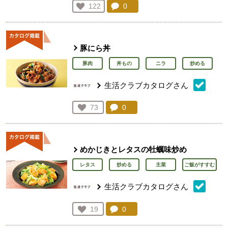
コメント：
0
件。コメントを見る。
お気に入り登録：
122
人が登録
豚にら丼
豚肉
丼もの
ニラ
炒める
生活クラブカタログさん
コメント：
0
件。コメントを見る。
お気に入り登録：
73
人が登録
めかじきとレタスの牡蠣味炒め
レタス
炒める
主菜
ご飯がすすむ
生活クラブカタログさん
コメント：
0
件。コメントを見る。
お気に入り登録：
19
人が登録