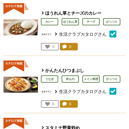
ほうれん草とチーズのカレー
カレー
ほうれん草
チーズ
がっつり
生活クラブカタログさん
コメント：
0
件。コメントを見る。
お気に入り登録：
9
人が登録
かんたんひつまぶし
うなぎ
丼もの
メイン料理
がっつり
生活クラブカタログさん
コメント：
0
件。コメントを見る。
お気に入り登録：
6
人が登録
スタミナ野菜炒め