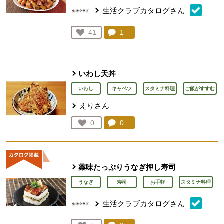
生活クラブカタログさん
コメント：
1
件。コメントを見る。
お気に入り登録：
41
人が登録
いわし天丼
いわし
キャベツ
スタミナ料理
ご飯がすすむ
えりさん
コメント：
0
件。コメントを見る。
お気に入り登録：
0
人が登録
薬味たっぷりうなぎ押し寿司
うなぎ
寿司
お手軽
スタミナ料理
生活クラブカタログさん