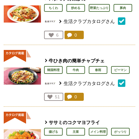
ちくわ
炒める
野菜たっぷり
豚肉
生活クラブカタログさん
コメント：
0
件。コメントを見る。
お気に入り登録：
6
人が登録
牛ひき肉の簡単チャプチェ
韓国料理
牛肉
春雨
ピーマン
生活クラブカタログさん
コメント：
0
件。コメントを見る。
お気に入り登録：
51
人が登録
ササミのコクマヨフライ
揚げる
主菜
メイン料理
がっつり