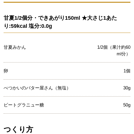
甘夏1/2個分・できあがり150ml ★大さじ1あた
り:59kcal 塩分:0.0g
甘夏みかん
1/2個（果汁約60
ml分）
卵
1個
べつかいのバター屋さん（無塩）
30g
ビートグラニュー糖
50g
つくり方