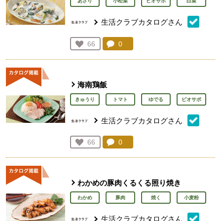
あさり
小松菜
ビオサポ
白菜
生活クラブカタログさん
コメント：
0
件。コメントを見る。
お気に入り登録：
66
人が登録
海南鶏飯
きゅうり
トマト
ゆでる
ビオサポ
生活クラブカタログさん
コメント：
0
件。コメントを見る。
お気に入り登録：
66
人が登録
わかめの豚肉くるくる照り焼き
わかめ
豚肉
焼く
小麦粉
生活クラブカタログさん