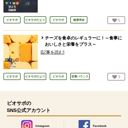
お気
5
人
ビオサポ
ビオサポだより
ビオサポ
健康寿命
チーズを食卓のレギュラーに！～食事に
おいしさと栄養をプラス～
[記事を読む]
お気
3
人
ビオサポ
ビオサポだより
ビオサポ
栄養バランス
ビオサポの
SNS公式アカウント
Instagram
Facebook
別のウィンドウで開きます。
別のウィンドウで開きます