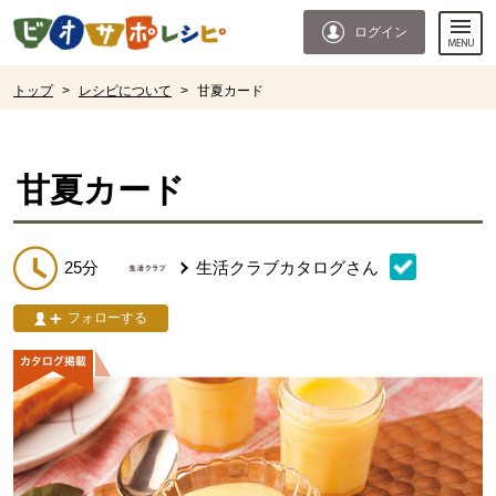
本文へジャンプする。
ページの先頭です。
ログイン
ここからサイト内共通メニューです。
サイト内共通メニューをスキップする
サイト内共通メニューここまで。
ここから現在位置です。
トップ
>
レシピについて
>
甘夏カード
現在位置ここまで
甘夏カード
25分
生活クラブカタログ
さん
フォローする