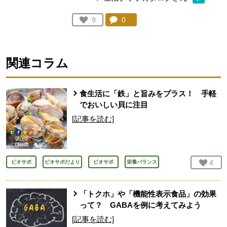
コメント：
0
件。コメントを見る。
お気に入り登録：
9
人が登録
関連コラム
食生活に「鉄」と旨みをプラス！ 手軽
でおいしい貝に注目
[記事を読む]
お気
4
人
ビオサポ
ビオサポだより
ビオサポ
栄養バランス
「トクホ」や「機能性表示食品」の効果
って？ GABAを例に考えてみよう
[記事を読む]