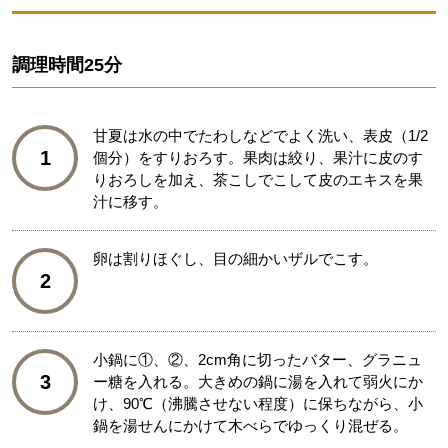
調理時間
25分
甘夏は水の中でたわしなどでよく洗い、表皮（1/2
1
個分）をすりおろす。果肉は絞り、果汁に皮のす
りおろしを加え、茶こしでこして皮のエキスを果
汁に移す。
卵は割りほぐし、目の細かいザルでこす。
2
小鍋に①、②、2cm角に切ったバター、グラニュ
3
ー糖を入れる。大きめの鍋に湯を入れて弱火にか
け、90℃（沸騰させない程度）に保ちながら、小
鍋を湯せんにかけて木べらでゆっくり混ぜる。