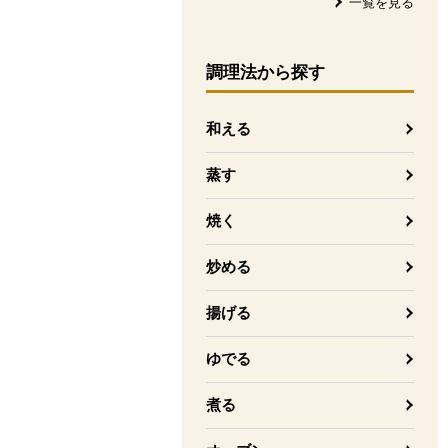
一覧を見る
調理法
から探す
和える
蒸す
焼く
炒める
揚げる
ゆでる
煮る