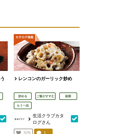
わう
レンコンのガーリック炒め
炒める
ご飯がすすむ
副菜
もう一品
生活クラブカタ
ログさん
を見る。
コメント：
1
件。コメントを見る。
お気に入り登録：
329