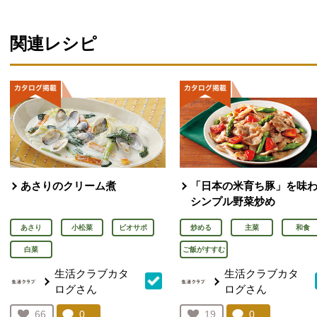
関連レシピ
あさりのクリーム煮
「日本の米育ち豚」を味
シンプル野菜炒め
あさり
小松菜
ビオサポ
炒める
主菜
和食
白菜
ご飯がすすむ
生活クラブカタ
生活クラブカタ
ログさん
ログさん
コメント：
0
件。コメントを見る。
コメント：
0
件。コメント
お気に入り登録：
66
お気に入り登録：
19