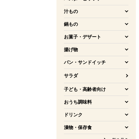
を開く
汁もの
を開く
鍋もの
を開く
お菓子・デザート
を開く
揚げ物
を開く
パン・サンドイッチ
を開く
サラダ
子ども・高齢者向け
を開く
おうち調味料
を開く
ドリンク
を開く
漬物・保存食
を開く