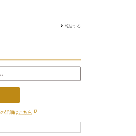
報告する
ん。
ブの詳細は
こちら
別のウィンドウで開きます。