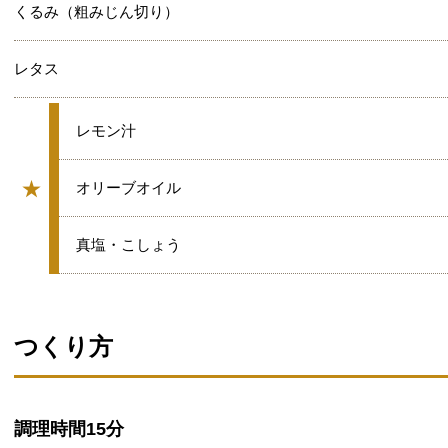
くるみ（粗みじん切り）
レタス
★
レモン汁
★
★
オリーブオイル
グループ
★
真塩・こしょう
つくり方
調理時間
15分