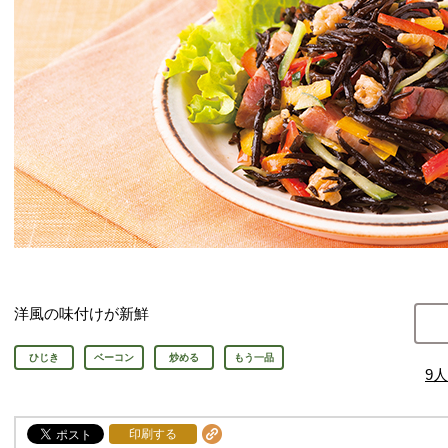
洋風の味付けが新鮮
ひじき
ベーコン
炒める
もう一品
9
人
印刷する