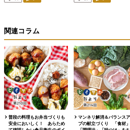
人が登録
人が登録
関連コラム
普段の料理もお弁当づくりも
マンネリ解消＆バランス
安全においしく！ あらため
プの献立づくり 「食材
て確認したい食品衛生のポイ
「調理法」「味つけ」を