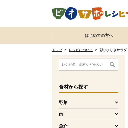
本文へジャンプする。
ページの先頭です。
ここからサイト内共通メニューです。
サイト内共通メニューをスキップする
はじめての方へ
サイト内共通メニューここまで。
ここから現在位置です。
現在位置ここまで
トップ
>
レシピについて
>
彩りひじきサラダ
ここから消費材検索メニューです。
消費材検索メニューここまで。
ここから本文です。
食材
から探す
野菜
を開く
肉
を開く
魚介