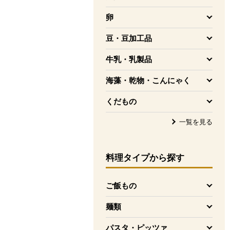
を開く
卵
を開く
豆・豆加工品
を開く
牛乳・乳製品
を開く
海藻・乾物・こんにゃく
を開く
くだもの
を開く
一覧を見る
料理タイプ
から探す
ご飯もの
を開く
麺類
を開く
パスタ・ピッツァ