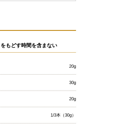
はひじきをもどす時間を含まない
20g
30g
20g
1/3本（30g）