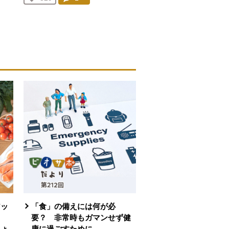
人が登録
アッ
「食」の備えには何が必
」
要？ 非常時もガマンせず健
ちょ
康に過ごすために