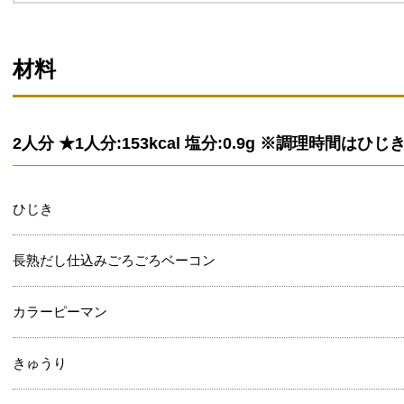
材料
2人分 ★1人分:153kcal 塩分:0.9g ※調理時間
ひじき
長熟だし仕込みごろごろベーコン
カラーピーマン
きゅうり