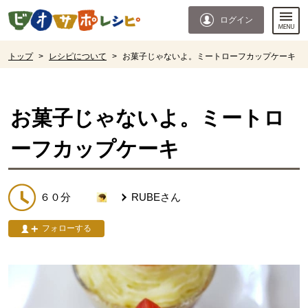
本文へジャンプする。
ページの先頭です。
ログイン
ここからサイト内共通メニューです。
サイト内共通メニューをスキップする
サイト内共通メニューここまで。
ここから現在位置です。
トップ
>
レシピについて
>
お菓子じゃないよ。ミートローフカップケーキ
現在位置ここまで
お菓子じゃないよ。ミートロ
ーフカップケーキ
６０分
RUBE
さん
フォローする