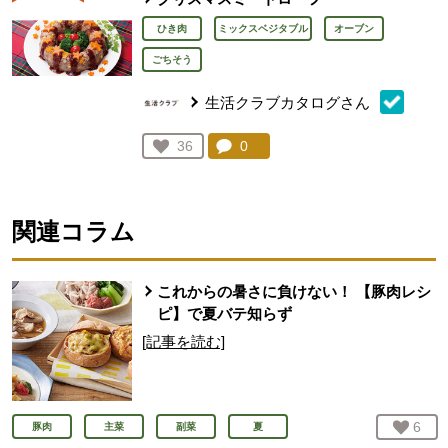
ひき肉
ミックスベジタブル
オーブン
ごちそう
生活クラブカタログさん
コメント：
0
件。コメントを見る。
お気に入り登録：
36
人が登録
関連コラム
これからの暑さに負けない！ 【豚肉レシ
ピ】で夏バテ知らず
[記事を読む]
お気
6
人
豚肉
主菜
副菜
夏