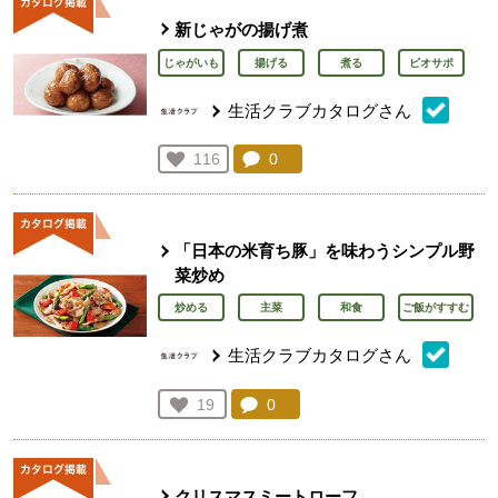
新じゃがの揚げ煮
じゃがいも
揚げる
煮る
ビオサポ
生活クラブカタログさん
コメント：
0
件。コメントを見る。
お気に入り登録：
116
人が登録
「日本の米育ち豚」を味わうシンプル野
菜炒め
炒める
主菜
和食
ご飯がすすむ
生活クラブカタログさん
コメント：
0
件。コメントを見る。
お気に入り登録：
19
人が登録
クリスマスミートローフ