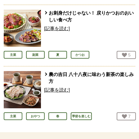
お刺身だけじゃない！ 戻りかつおのおい
しい食べ方
[記事を読む]
お気
5
人
主菜
副菜
夏
かつお
農の吉日 八十八夜に味わう新茶の楽しみ
方
[記事を読む]
お気
7
人
主菜
おやつ
春
季節を楽しむ