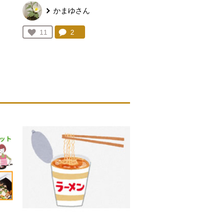
かまゆさん
を見る。
コメント：
2
件。コメントを見る。
お気に入り登録：
11
人が登録