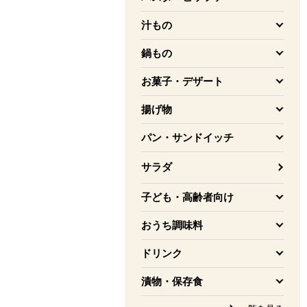
を開く
汁もの
を開く
鍋もの
を開く
お菓子・デザート
を開く
揚げ物
を開く
パン・サンドイッチ
を開く
サラダ
子ども・高齢者向け
を開く
おうち調味料
を開く
ドリンク
を開く
漬物・保存食
を開く