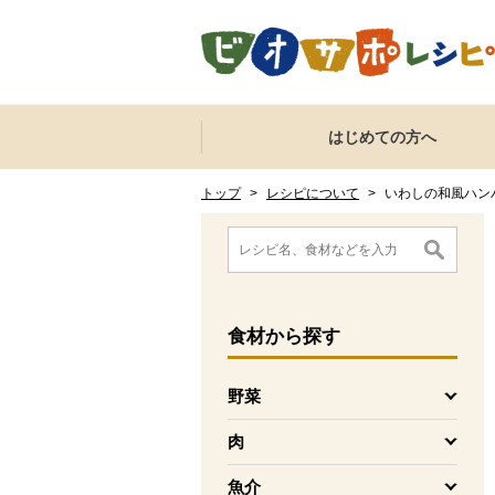
本文へジャンプする。
ページの先頭です。
ここからサイト内共通メニューです。
サイト内共通メニューをスキップする
はじめての方へ
サイト内共通メニューここまで。
ここから現在位置です。
現在位置ここまで
トップ
>
レシピについて
>
いわしの和風ハン
ここから消費材検索メニューです。
消費材検索メニューここまで。
ここから本文です。
食材
から探す
野菜
を開く
肉
を開く
魚介