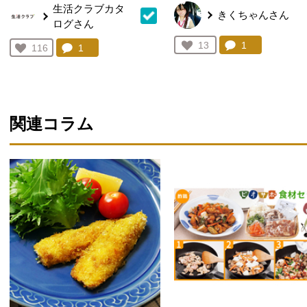
生活クラブカタ
きくちゃんさん
ログさん
コメント：
1
件。コメント
お気に入り登録：
13
コメント：
1
件。コメントを見る。
お気に入り登録：
116
人が登録
人が登録
関連コラム