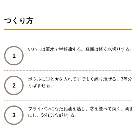
つくり方
いわしは流水で半解凍する。豆腐は軽く水切りする
1
ボウルに①と★を入れて手でよく練り混ぜる。3等
2
くぼませる。
フライパンになたね油を熱し、②を並べて焼く。両
3
にし、5分ほど加熱する。