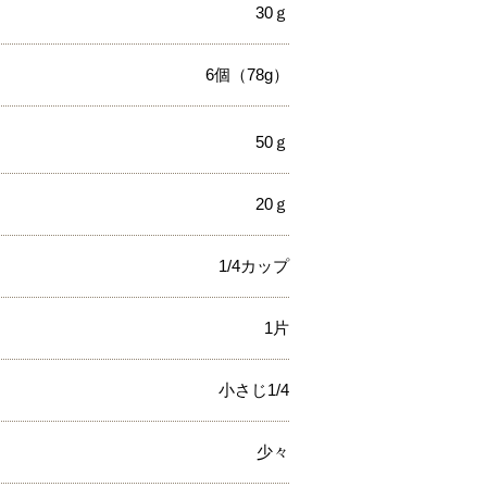
30ｇ
6個（78g）
50ｇ
20ｇ
1/4カップ
1片
小さじ1/4
少々