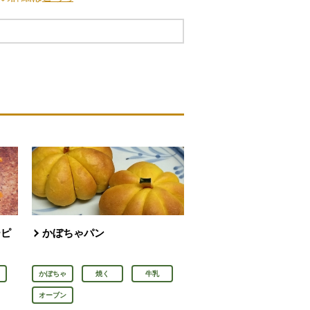
ーピ
かぼちゃパン
かぼちゃ
焼く
牛乳
オーブン