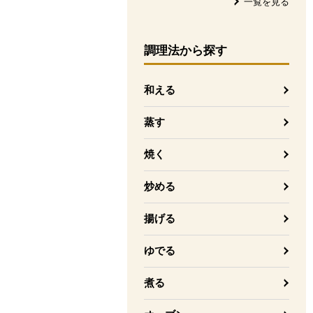
一覧を見る
調理法
から探す
和える
蒸す
焼く
炒める
揚げる
ゆでる
煮る