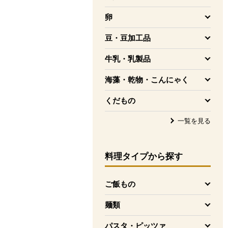
を開く
卵
を開く
豆・豆加工品
を開く
牛乳・乳製品
を開く
海藻・乾物・こんにゃく
を開く
くだもの
を開く
一覧を見る
料理タイプ
から探す
ご飯もの
を開く
麺類
を開く
パスタ・ピッツァ