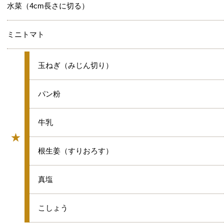
水菜（4cm長さに切る）
ミニトマト
★
玉ねぎ（みじん切り）
★
パン粉
★
牛乳
★
グループ
★
根生姜（すりおろす）
★
真塩
★
こしょう