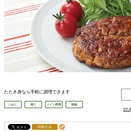
たたき身なら手軽に調理できます
いわし
焼く
メイン料理
時短
22
印刷する