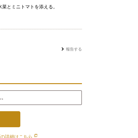
水菜とミニトマトを添える。
報告する
ん。
ブの詳細は
こちら
別のウィンドウで開きます。