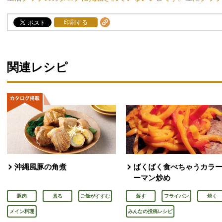
印刷する
関連レシピ
沖縄風豚の角煮
ばくばく食べちゃうカラ
ーマン炒め
豚肉
煮る
ご飯がすすむ
蒸す
フライパン
焼く
メイン料理
みんなの投稿レシピ