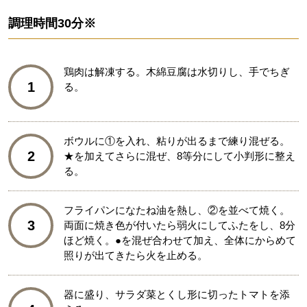
調理時間
30分※
鶏肉は解凍する。木綿豆腐は水切りし、手でちぎ
1
る。
ボウルに①を入れ、粘りが出るまで練り混ぜる。
2
★を加えてさらに混ぜ、8等分にして小判形に整え
る。
フライパンになたね油を熱し、②を並べて焼く。
3
両面に焼き色が付いたら弱火にしてふたをし、8分
ほど焼く。●を混ぜ合わせて加え、全体にからめて
照りが出てきたら火を止める。
器に盛り、サラダ菜とくし形に切ったトマトを添