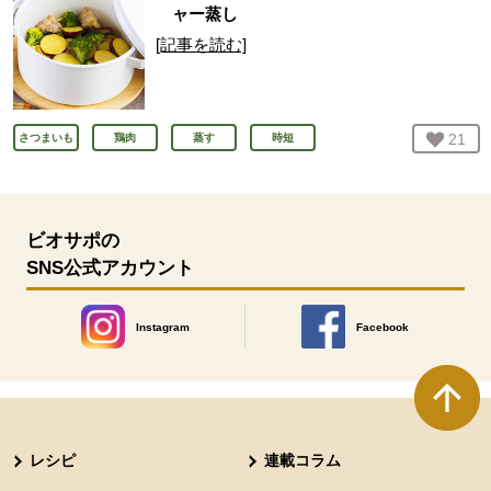
ャー蒸し
[記事を読む]
お気
21
人
さつまいも
鶏肉
蒸す
時短
ビオサポの
SNS公式アカウント
Instagram
Facebook
別のウィンドウで開きます。
別のウィンドウで開きます
本文ここまで。
ここから共通フッターメニューです。
レシピ
連載コラム