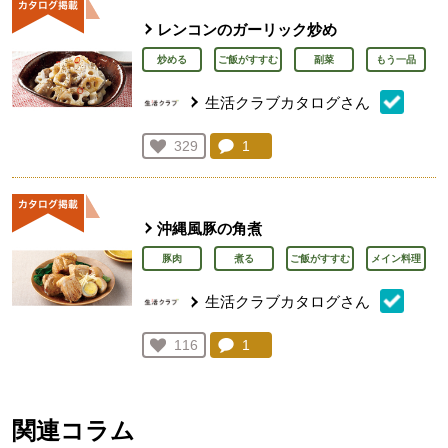
レンコンのガーリック炒め
炒める
ご飯がすすむ
副菜
もう一品
生活クラブカタログさん
コメント：
1
件。コメントを見る。
お気に入り登録：
329
人が登録
沖縄風豚の角煮
豚肉
煮る
ご飯がすすむ
メイン料理
生活クラブカタログさん
コメント：
1
件。コメントを見る。
お気に入り登録：
116
人が登録
関連コラム