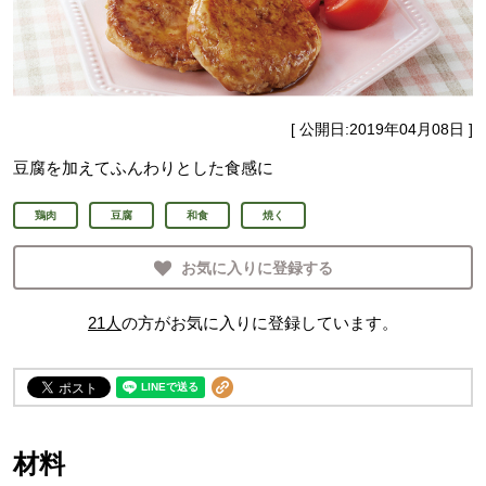
[ 公開日:
2019年04月08日
]
豆腐を加えてふんわりとした食感に
鶏肉
豆腐
和食
焼く
お気に入りに登録する
21
人
の方がお気に入りに登録しています。
材料