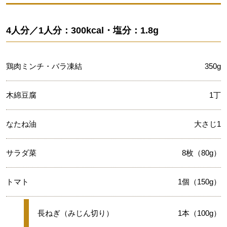
4人分／1人分：300kcal・塩分：1.8g
鶏肉ミンチ・バラ凍結
350g
木綿豆腐
1丁
なたね油
大さじ1
サラダ菜
8枚（80g）
トマト
1個（150g）
★
長ねぎ（みじん切り）
1本（100g）