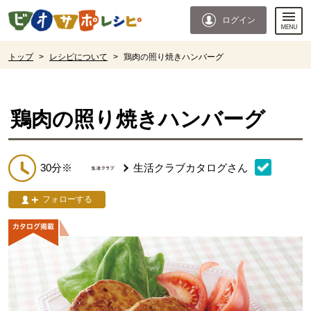
本文へジャンプする。
ページの先頭です。
ログイン
ここからサイト内共通メニューです。
サイト内共通メニューをスキップする
サイト内共通メニューここまで。
ここから現在位置です。
トップ
>
レシピについて
>
鶏肉の照り焼きハンバーグ
現在位置ここまで
鶏肉の照り焼きハンバーグ
30分※
生活クラブカタログ
さん
フォローする