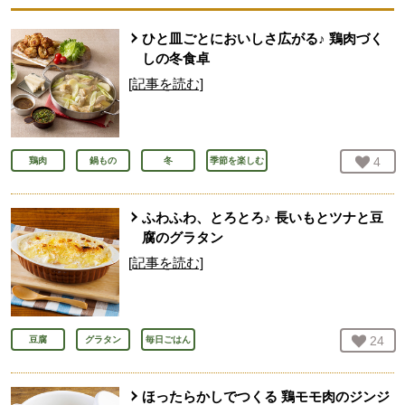
ひと皿ごとにおいしさ広がる♪ 鶏肉づく
しの冬食卓
[記事を読む]
お気
4
人
鶏肉
鍋もの
冬
季節を楽しむ
ふわふわ、とろとろ♪ 長いもとツナと豆
腐のグラタン
[記事を読む]
お気
24
人
豆腐
グラタン
毎日ごはん
ほったらかしでつくる 鶏モモ肉のジンジ