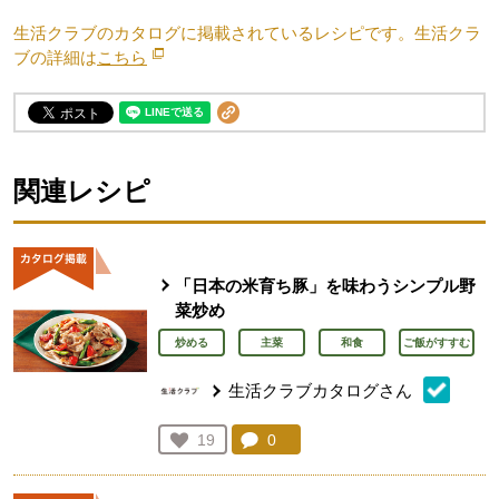
生活クラブのカタログに掲載されているレシピです。生活クラ
ブの詳細は
こちら
別のウィンドウで開きます。
関連レシピ
「日本の米育ち豚」を味わうシンプル野
菜炒め
炒める
主菜
和食
ご飯がすすむ
生活クラブカタログさん
コメント：
0
件。コメントを見る。
お気に入り登録：
19
人が登録