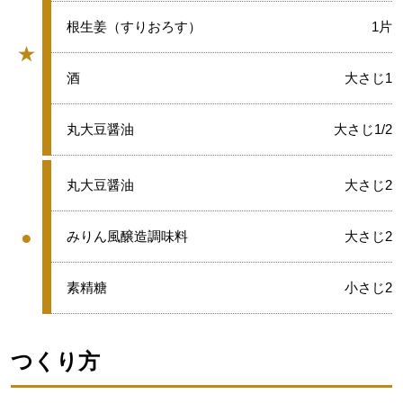
★
根生姜（すりおろす）
1片
★
グループ
★
酒
大さじ1
★
丸大豆醤油
大さじ1/2
●
丸大豆醤油
大さじ2
●
●
みりん風醸造調味料
大さじ2
グループ
●
素精糖
小さじ2
つくり方