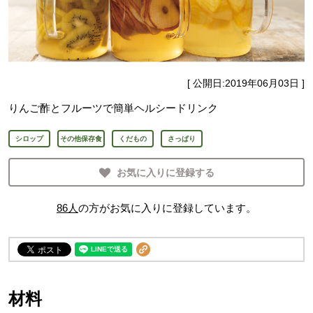
[ 公開日:
2019年06月03日
]
りんご酢とフルーツで簡単ヘルシードリンク
シロップ
その他保存食
くだもの
さっぱり
お気に入りに登録する
86
人
の方がお気に入りに登録しています。
材料