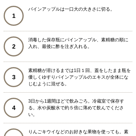
パインアップルは一口大の大きさに切る。
1
消毒した保存瓶にパインアップル、素精糖の順に
2
入れ、最後に酢を注ぎ入れる。
素精糖が溶けるまでは1日１回、蓋をしたまま瓶を
3
優しくゆすりパインアップルのエキスが全体にな
じむように混ぜる。
3日から1週間ほどで飲みごろ。冷蔵室で保存す
4
る。水や炭酸水で約５倍に薄めて飲んでくださ
い。
りんごキウイなどのお好きな果物を使っても。素