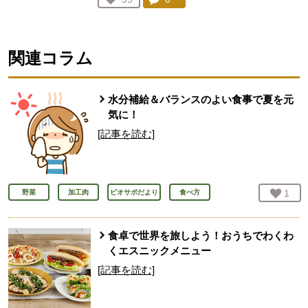
人が登録
関連コラム
水分補給＆バランスのよい食事で夏を元
気に！
[記事を読む]
お気
1
人
野菜
加工肉
ビオサポだより
食べ方
食卓で世界を旅しよう！おうちでわくわ
くエスニックメニュー
[記事を読む]