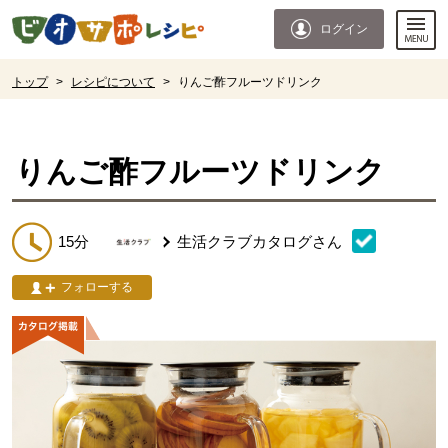
本文へジャンプする。
ページの先頭です。
ログイン
ここからサイト内共通メニューです。
サイト内共通メニューをスキップする
サイト内共通メニューここまで。
ここから現在位置です。
トップ
>
レシピについて
>
りんご酢フルーツドリンク
現在位置ここまで
りんご酢フルーツドリンク
15分
生活クラブカタログ
さん
フォローする