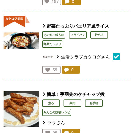
コメント：
0
件。コメントを見る。
お気に入り登録：
197
人が登録
野菜たっぷりパエリア風ライス
その他ご飯もの
フライパン
炒める
野菜たっぷり
生活クラブカタログさん
コメント：
0
件。コメントを見る。
お気に入り登録：
59
人が登録
簡単！手羽先のケチャップ煮
煮る
鶏肉
お手軽
みんなの投稿レシピ
ララさん
コメント：
0
件。コメントを見る。
お気に入り登録：
99