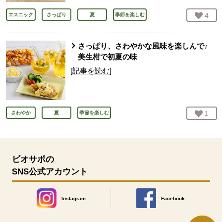
お気
4
人
エスニック
さっぱり
夏
季節を楽しむ
さっぱり、さわやかな風味を楽しんで♪
美生柑で初夏の味
[記事を読む]
お気
1
人
さわやか
夏
季節を楽しむ
ビオサポの
SNS公式アカウント
Instagram
Facebook
別のウィンドウで開きます。
別のウィンドウで開きます