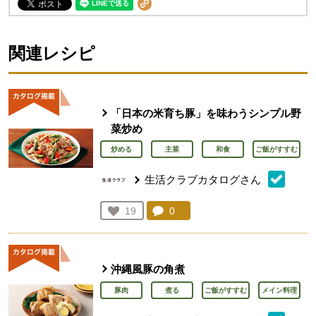
関連レシピ
「日本の米育ち豚」を味わうシンプル野
菜炒め
炒める
主菜
和食
ご飯がすすむ
生活クラブカタログさん
コメント：
0
件。コメントを見る。
お気に入り登録：
19
人が登録
沖縄風豚の角煮
豚肉
煮る
ご飯がすすむ
メイン料理