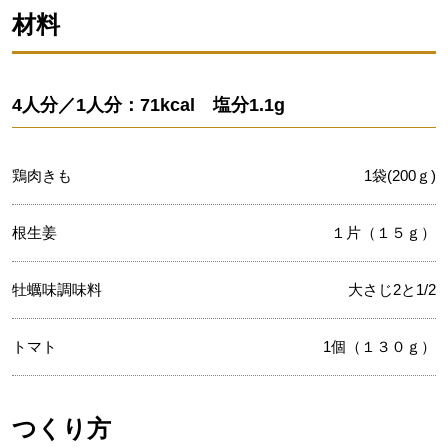
材料
4人分／1人分：71kcal 塩分1.1g
鶏肉きも
1袋(200ｇ)
根生姜
１片（１５ｇ）
牡蠣味調味料
大さじ2と1/2
トマト
1個（１３０ｇ）
つくり方