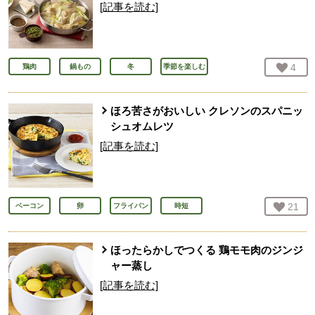
[記事を読む]
お気
4
人
鶏肉
鍋もの
冬
季節を楽しむ
ほろ苦さがおいしい クレソンのスパニッ
シュオムレツ
[記事を読む]
お気
21
人
ベーコン
卵
フライパン
時短
ほったらかしでつくる 鶏モモ肉のジンジ
ャー蒸し
[記事を読む]