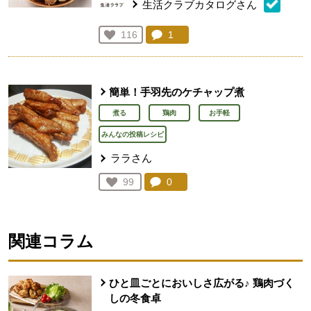
生活クラブカタログさん
コメント：
1
件。コメントを見る。
お気に入り登録：
116
人が登録
簡単！手羽先のケチャップ煮
煮る
鶏肉
お手軽
みんなの投稿レシピ
ララさん
コメント：
0
件。コメントを見る。
お気に入り登録：
99
人が登録
関連コラム
ひと皿ごとにおいしさ広がる♪ 鶏肉づく
しの冬食卓