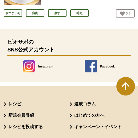
お気
21
人
さつまいも
鶏肉
蒸す
時短
ビオサポの
SNS公式アカウント
Instagram
Facebook
別のウィンドウで開きます。
別のウィンドウで開きます
本文ここまで。
ここから共通フッターメニューです。
レシピ
連載コラム
新規会員登録
はじめての方へ
レシピを投稿する
キャンペーン・イベント