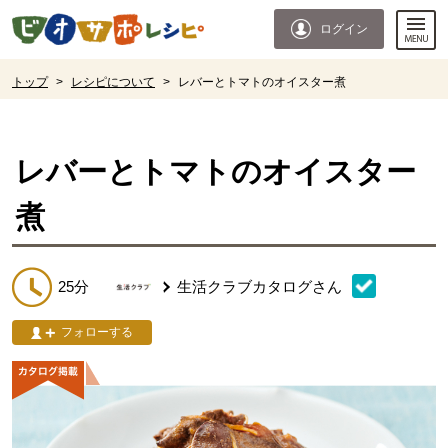
本文へジャンプする。
ページの先頭です。
ログイン
ここからサイト内共通メニューです。
サイト内共通メニューをスキップする
サイト内共通メニューここまで。
ここから現在位置です。
トップ
>
レシピについて
>
レバーとトマトのオイスター煮
現在位置ここまで
レバーとトマトのオイスター
煮
25分
生活クラブカタログ
さん
フォローする