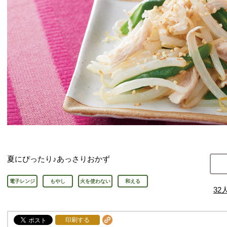
夏にぴったり♪あっさりおかず
電子レンジ
もやし
火を使わない
和える
32
印刷する