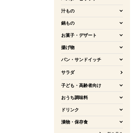
を開く
汁もの
を開く
鍋もの
を開く
お菓子・デザート
を開く
揚げ物
を開く
パン・サンドイッチ
を開く
サラダ
子ども・高齢者向け
を開く
おうち調味料
を開く
ドリンク
を開く
漬物・保存食
を開く