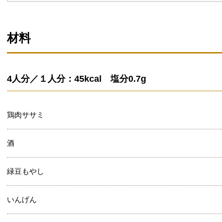
材料
4人分／１人分：45kcal 塩分0.7g
鶏肉ササミ
酒
緑豆もやし
いんげん