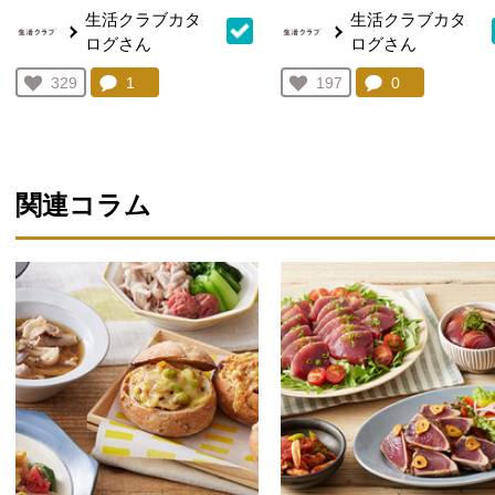
生活クラブカタ
生活クラブカタ
ログさん
ログさん
コメント：
1
件。コメントを見る。
コメント：
0
件。コメント
お気に入り登録：
329
お気に入り登録：
197
人が登録
人が登録
関連コラム