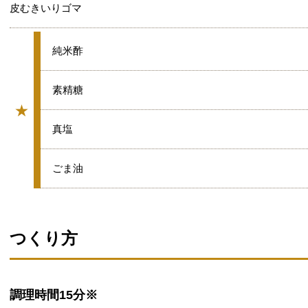
皮むきいりゴマ
★
純米酢
★
素精糖
★
グループ
★
真塩
★
ごま油
つくり方
調理時間
15分※