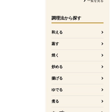
一覧を見る
調理法
から探す
和える
蒸す
焼く
炒める
揚げる
ゆでる
煮る