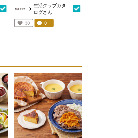
生活クラブカタ
ログさん
を見る。
コメント：
0
件。コメントを見る。
お気に入り登録：
30
人が登録