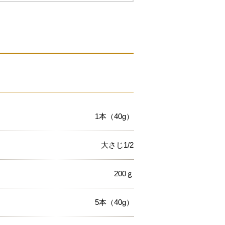
1本（40g）
大さじ1/2
200ｇ
5本（40g）