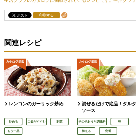
生活クラブのカタログに掲載されているレシピです。生活クラ
印刷する
関連レシピ
レンコンのガーリック炒め
混ぜるだけで絶品！タル
ソース
炒める
ご飯がすすむ
副菜
その他おうち調味料
卵
もう一品
和える
定番