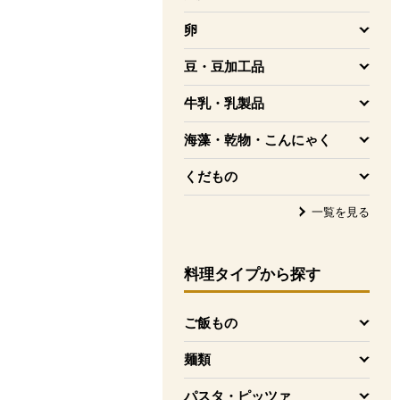
を開く
卵
を開く
豆・豆加工品
を開く
牛乳・乳製品
を開く
海藻・乾物・こんにゃく
を開く
くだもの
を開く
一覧を見る
料理タイプ
から探す
ご飯もの
を開く
麺類
を開く
パスタ・ピッツァ