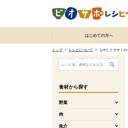
本文へジャンプする。
ページの先頭です。
ここからサイト内共通メニューです。
サイト内共通メニューをスキップする
はじめての方へ
サイト内共通メニューここまで。
ここから現在位置です。
現在位置ここまで
トップ
>
レシピについて
>
もやしとササミの
ここから消費材検索メニューです。
消費材検索メニューここまで。
ここから本文です。
食材
から探す
野菜
を開く
肉
を開く
魚介