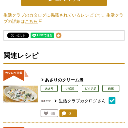
生活クラブのカタログに掲載されているレシピです。生活クラ
ブの詳細は
こちら
別のウィンドウで開きます。
関連レシピ
あさりのクリーム煮
あさり
小松菜
ビオサポ
白菜
生活クラブカタログさん
コメント：
0
件。コメントを見る。
お気に入り登録：
66
人が登録