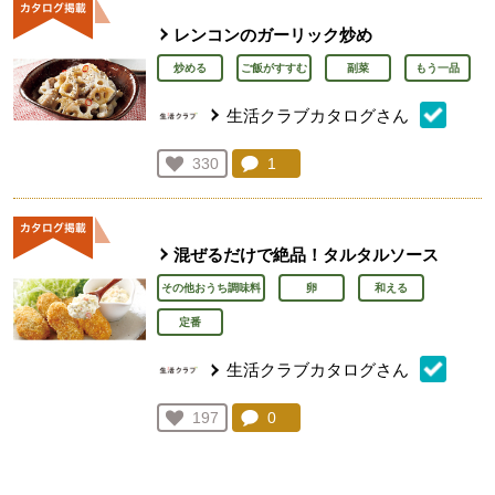
レンコンのガーリック炒め
炒める
ご飯がすすむ
副菜
もう一品
生活クラブカタログさん
コメント：
1
件。コメントを見る。
お気に入り登録：
330
人が登録
混ぜるだけで絶品！タルタルソース
その他おうち調味料
卵
和える
定番
生活クラブカタログさん
コメント：
0
件。コメントを見る。
お気に入り登録：
197
人が登録