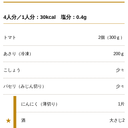
4人分／1人分：30kcal 塩分：0.4g
トマト
2個（300ｇ）
あさり（冷凍）
200ｇ
こしょう
少々
パセリ（みじん切り）
少々
★
にんにく（薄切り）
1片
★
★
酒
大さじ2
グループ