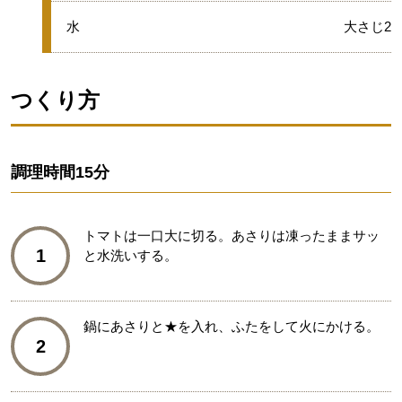
★
水
大さじ2
つくり方
調理時間
15分
トマトは一口大に切る。あさりは凍ったままサッ
1
と水洗いする。
鍋にあさりと★を入れ、ふたをして火にかける。
2