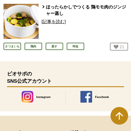
ほったらかしでつくる 鶏モモ肉のジンジ
ャー蒸し
[記事を読む]
お気
21
人
さつまいも
鶏肉
蒸す
時短
ビオサポの
SNS公式アカウント
Instagram
Facebook
別のウィンドウで開きます。
別のウィンドウで開きます
本文ここまで。
ここから共通フッターメニューです。