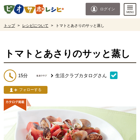
本文へジャンプする。
ページの先頭です。
ログイン
ここからサイト内共通メニューです。
サイト内共通メニューをスキップする
サイト内共通メニューここまで。
ここから現在位置です。
トップ
>
レシピについて
>
トマトとあさりのサッと蒸し
現在位置ここまで
トマトとあさりのサッと蒸し
15分
生活クラブカタログ
さん
フォローする