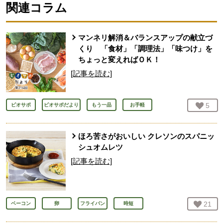
関連コラム
マンネリ解消＆バランスアップの献立づ
くり 「食材」「調理法」「味つけ」を
ちょっと変えればＯＫ！
[記事を読む]
お気
5
人
ビオサポ
ビオサポだより
もう一品
お手軽
ほろ苦さがおいしい クレソンのスパニッ
シュオムレツ
[記事を読む]
お気
21
人
ベーコン
卵
フライパン
時短