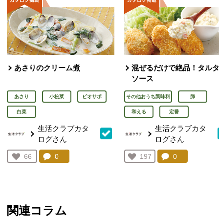
あさりのクリーム煮
混ぜるだけで絶品！タル
ソース
あさり
小松菜
ビオサポ
その他おうち調味料
卵
白菜
和える
定番
生活クラブカタ
生活クラブカタ
ログさん
ログさん
コメント：
0
件。コメントを見る。
コメント：
0
件。コメント
お気に入り登録：
66
お気に入り登録：
197
人が登録
人が登録
関連コラム