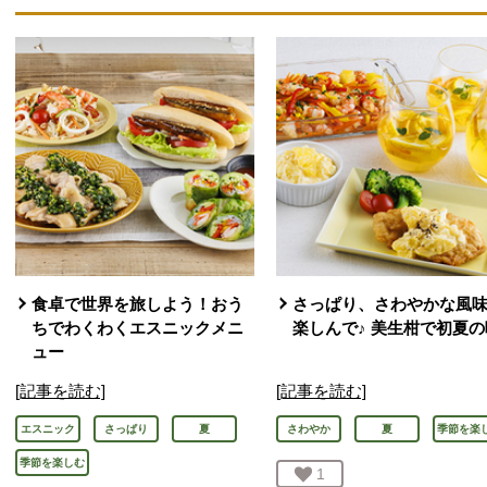
食卓で世界を旅しよう！おう
さっぱり、さわやかな風
ちでわくわくエスニックメニ
楽しんで♪ 美生柑で初夏の
ュー
[記事を読む]
[記事を読む]
エスニック
さっぱり
夏
さわやか
夏
季節を楽
季節を楽しむ
お気に入り登録：
1
人が登録