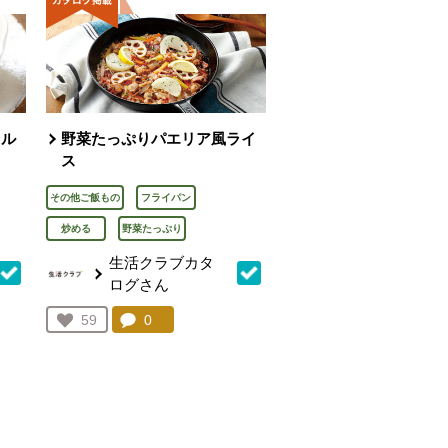
タル
野菜たっぷりパエリア風ライ
ス
その他ご飯もの
フライパン
炒める
野菜たっぷり
生活クラブカタ
ログさん
を見る。
コメント：
0
件。コメントを見る。
お気に入り登録：
59
人が登録