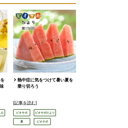
味を
熱中症に気をつけて暑い夏を
味
乗り切ろう
[記事を読む]
しむ
ビオサポ
ビオサポだより
夏
ビオサポ