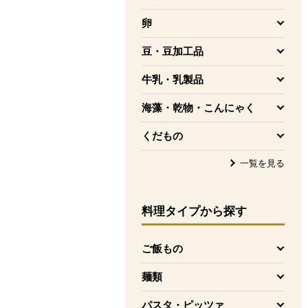
を開く
卵
を開く
豆・豆加工品
を開く
牛乳・乳製品
を開く
海藻・乾物・こんにゃく
を開く
くだもの
を開く
一覧を見る
料理タイプ
から探す
ご飯もの
を開く
麺類
を開く
パスタ・ピッツァ