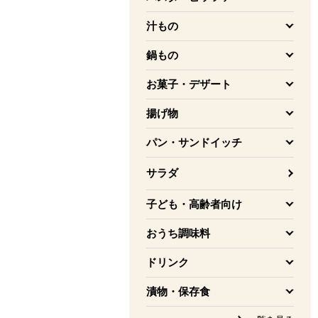
を開く
汁もの
を開く
鍋もの
を開く
お菓子・デザート
を開く
揚げ物
を開く
パン・サンドイッチ
を開く
サラダ
子ども・高齢者向け
を開く
おうち調味料
を開く
ドリンク
を開く
漬物・保存食
を開く