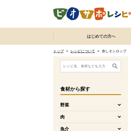
本文へジャンプする。
ページの先頭です。
ここからサイト内共通メニューです。
サイト内共通メニューをスキップする
はじめての方へ
サイト内共通メニューここまで。
ここから現在位置です。
現在位置ここまで
トップ
>
レシピについて
>
赤しそシロップ
ここから消費材検索メニューです。
消費材検索メニューここまで。
ここから本文です。
食材
から探す
野菜
を開く
肉
を開く
魚介