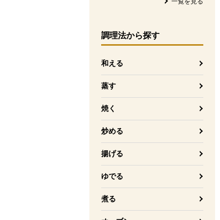
一覧を見る
調理法
から探す
和える
蒸す
焼く
炒める
揚げる
ゆでる
煮る