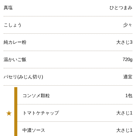
真塩
ひとつまみ
こしょう
少々
純カレー粉
大さじ3
温かいご飯
720g
パセリ(みじん切り)
適宜
★
コンソメ顆粒
1包
★
★
トマトケチャップ
大さじ1
グループ
★
中濃ソース
大さじ1