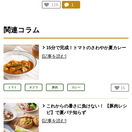
コメント：
1
件。コメントを見る。
お気に入り登録：
116
人が登録
関連コラム
15分で完成！トマトのさわやか夏カレー
[記事を読む]
お気
15
人
トマト
オクラ
豚肉
カレー
これからの暑さに負けない！ 【豚肉レシ
ピ】で夏バテ知らず
[記事を読む]