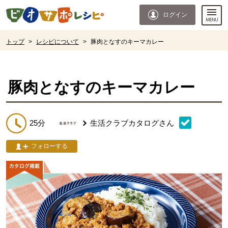
本文へジャンプする。
ページの先頭です。
ログイン
ここからサイト内共通メニューです。
サイト内共通メニューをスキップする
サイト内共通メニューここまで。
ここから現在位置です。
トップ
>
レシピについて
>
豚肉となすのキーマカレー
現在位置ここまで
豚肉となすのキーマカレー
25分
生活クラブカタログ
さん
フォローする