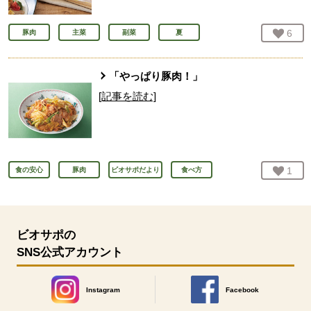
お気
6
人
豚肉
主菜
副菜
夏
「やっぱり豚肉！」
[記事を読む]
お気
1
人
食の安心
豚肉
ビオサポだより
食べ方
ビオサポの
SNS公式アカウント
Instagram
Facebook
別のウィンドウで開きます。
別のウィンドウで開きます