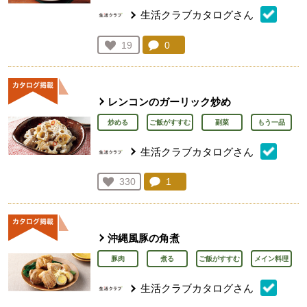
生活クラブカタログさん
コメント：
0
件。コメントを見る。
お気に入り登録：
19
人が登録
レンコンのガーリック炒め
炒める
ご飯がすすむ
副菜
もう一品
生活クラブカタログさん
コメント：
1
件。コメントを見る。
お気に入り登録：
330
人が登録
沖縄風豚の角煮
豚肉
煮る
ご飯がすすむ
メイン料理
生活クラブカタログさん