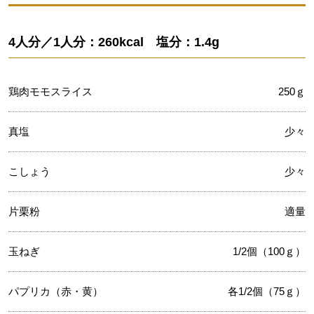
4人分／1人分：260kcal 塩分：1.4g
鶏肉モモスライス
250ｇ
真塩
少々
こしょう
少々
片栗粉
適量
玉ねぎ
1/2個（100ｇ）
パプリカ（赤・黄）
各1/2個（75ｇ）