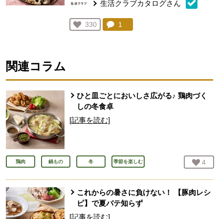
生活クラブカタログさん
コメント：
1
件。コメントを見る。
お気に入り登録：
330
人が登録
関連コラム
ひと皿ごとにおいしさ広がる♪ 鶏肉づく
しの冬食卓
[記事を読む]
お気
4
人
鶏肉
鍋もの
冬
季節を楽しむ
これからの暑さに負けない！ 【豚肉レシ
ピ】で夏バテ知らず
[記事を読む]