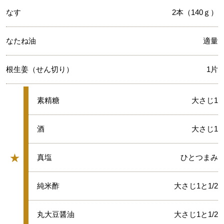
なす
2本（140ｇ）
なたね油
適量
根生姜（せん切り）
1片
★
素精糖
大さじ1
★
酒
大さじ1
★
★
真塩
ひとつまみ
グループ
★
純米酢
大さじ1と1/2
★
丸大豆醤油
大さじ1と1/2