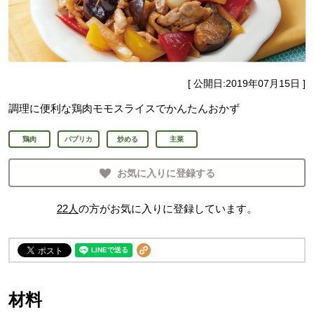
[ 公開日:
2019年07月15日
]
調理に便利な鶏肉モモスライスでかんたんおかず
鶏肉
パプリカ
炒める
主菜
お気に入りに登録する
22
人
の方がお気に入りに登録しています。
材料