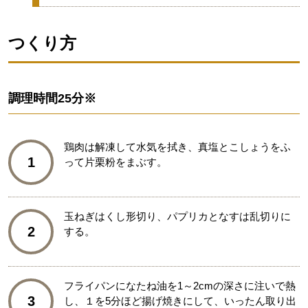
つくり方
調理時間
25分※
鶏肉は解凍して水気を拭き、真塩とこしょうをふ
1
って片栗粉をまぶす。
玉ねぎはくし形切り、パプリカとなすは乱切りに
2
する。
フライパンになたね油を1～2cmの深さに注いで熱
3
し、１を5分ほど揚げ焼きにして、いったん取り出