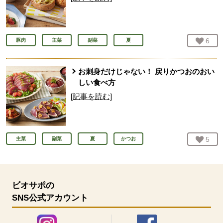
お気
6
人
豚肉
主菜
副菜
夏
お刺身だけじゃない！ 戻りかつおのおい
しい食べ方
[記事を読む]
お気
5
人
主菜
副菜
夏
かつお
ビオサポの
SNS公式アカウント