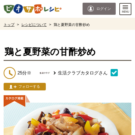
本文へジャンプする。
ページの先頭です。
ログイン
ここからサイト内共通メニューです。
サイト内共通メニューをスキップする
サイト内共通メニューここまで。
ここから現在位置です。
トップ
>
レシピについて
>
鶏と夏野菜の甘酢炒め
現在位置ここまで
鶏と夏野菜の甘酢炒め
25分※
生活クラブカタログ
さん
フォローする