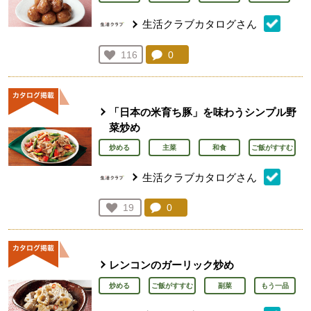
生活クラブカタログさん
コメント：
0
件。コメントを見る。
お気に入り登録：
116
人が登録
「日本の米育ち豚」を味わうシンプル野
菜炒め
炒める
主菜
和食
ご飯がすすむ
生活クラブカタログさん
コメント：
0
件。コメントを見る。
お気に入り登録：
19
人が登録
レンコンのガーリック炒め
炒める
ご飯がすすむ
副菜
もう一品