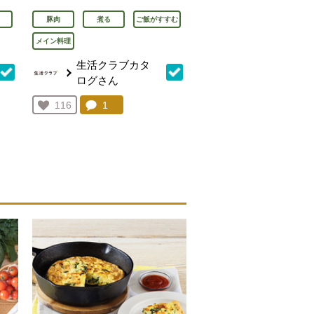
豚肉
煮る
ご飯がすすむ
メイン料理
生活クラブカタ
ログさん
を見る。
コメント：
1
件。コメントを見る。
お気に入り登録：
116
人が登録