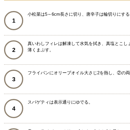
小松菜は5～6cm長さに切り、唐辛子は輪切りにする
1
真いわしフィレは解凍して水気を拭き、真塩とこし
2
薄くまぶす。
フライパンにオリーブオイル大さじ2を熱し、②の
3
スパゲティは表示通りにゆでる。
4