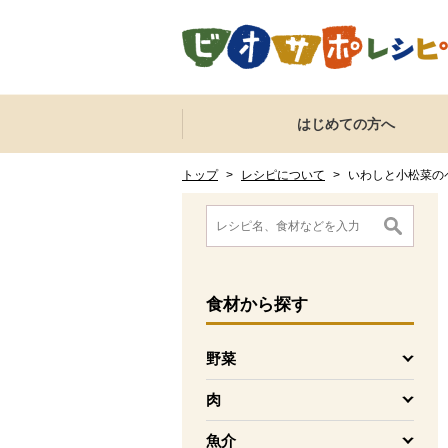
本文へジャンプする。
ページの先頭です。
ここからサイト内共通メニューです。
サイト内共通メニューをスキップする
はじめての方へ
サイト内共通メニューここまで。
ここから現在位置です。
現在位置ここまで
トップ
>
レシピについて
>
いわしと小松菜の
ここから消費材検索メニューです。
消費材検索メニューここまで。
ここから本文です。
食材
から探す
野菜
を開く
肉
を開く
魚介