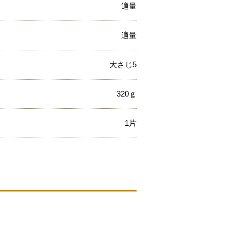
適量
適量
大さじ5
320ｇ
1片