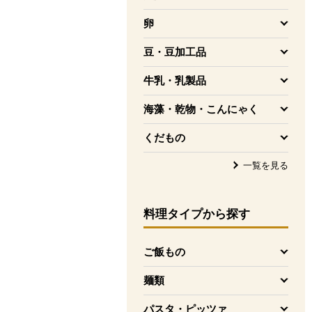
を開く
卵
を開く
豆・豆加工品
を開く
牛乳・乳製品
を開く
海藻・乾物・こんにゃく
を開く
くだもの
を開く
一覧を見る
料理タイプ
から探す
ご飯もの
を開く
麺類
を開く
パスタ・ピッツァ