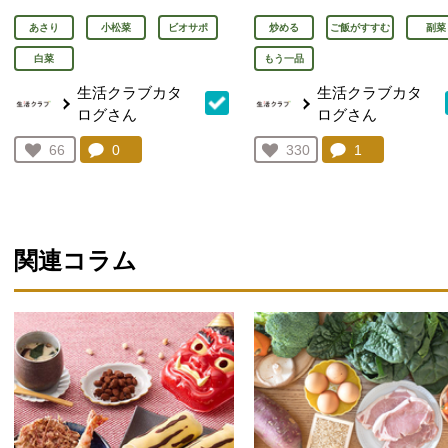
あさり
小松菜
ビオサポ
炒める
ご飯がすすむ
副菜
白菜
もう一品
生活クラブカタ
生活クラブカタ
ログさん
ログさん
コメント：
0
件。コメントを見る。
コメント：
1
件。コメント
お気に入り登録：
66
お気に入り登録：
330
人が登録
人が登録
関連コラム