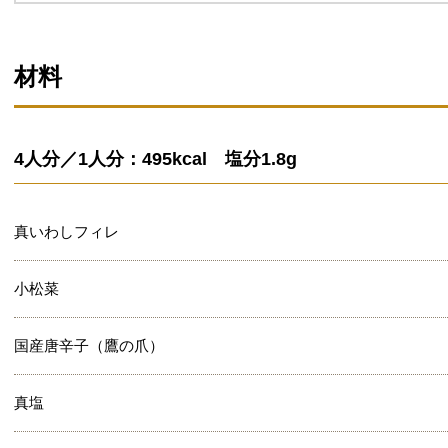
材料
4人分／1人分：495kcal 塩分1.8g
真いわしフィレ
小松菜
国産唐辛子（鷹の爪）
真塩