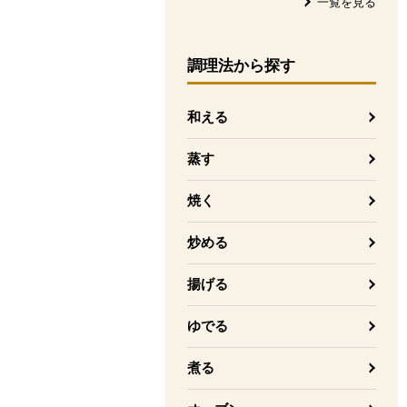
一覧を見る
調理法
から探す
和える
蒸す
焼く
炒める
揚げる
ゆでる
煮る