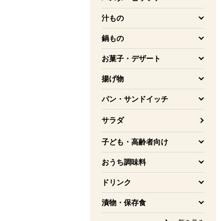
を開く
汁もの
を開く
鍋もの
を開く
お菓子・デザート
を開く
揚げ物
を開く
パン・サンドイッチ
を開く
サラダ
子ども・高齢者向け
を開く
おうち調味料
を開く
ドリンク
を開く
漬物・保存食
を開く