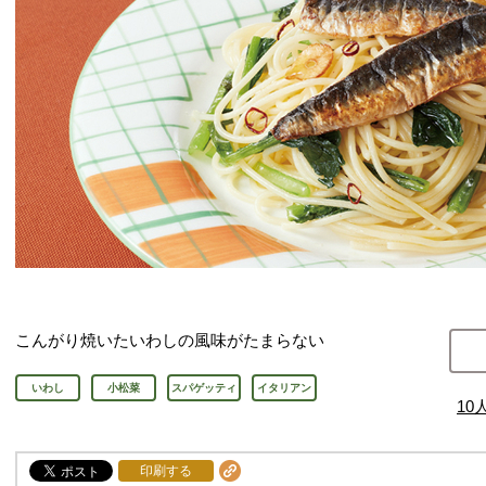
こんがり焼いたいわしの風味がたまらない
いわし
小松菜
スパゲッティ
イタリアン
10
印刷する