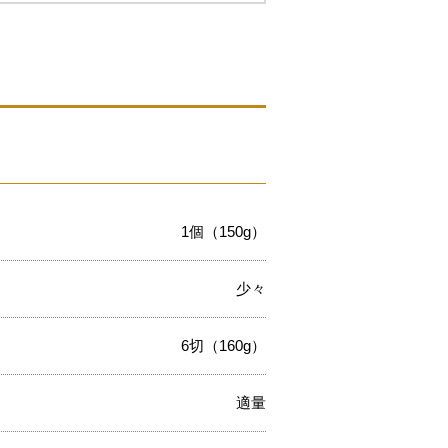
1個（150g）
少々
6切（160g）
適量