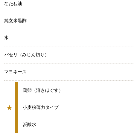
なたね油
純玄米黒酢
水
パセリ（みじん切り）
マヨネーズ
★
鶏卵（溶きほぐす）
★
★
小麦粉薄力タイプ
グループ
★
炭酸水