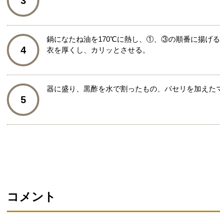
3
鍋になたね油を170℃に熱し、①、③の順番に揚げ
4
衣を厚くし、カリッとさせる。
器に盛り、黒酢を水で割ったもの、パセリを加えた
5
コメント