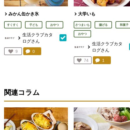
みかん缶かき氷
大学いも
すくすく
子ども
おやつ
さつまいも
揚げる
和菓子
生活クラブカタ
おやつ
ログさん
生活クラブカタ
ログさん
コメント：
0
件。コメントを見る。
お気に入り登録：
9
人が登録
コメント：
1
件。コメント
お気に入り登録：
74
人が登録
関連コラム