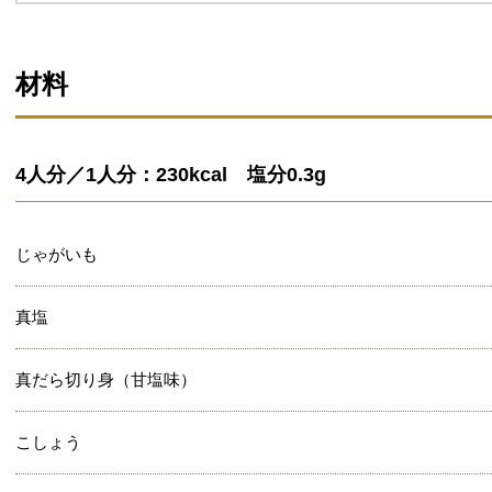
材料
4人分／1人分：230kcal 塩分0.3g
じゃがいも
真塩
真だら切り身（甘塩味）
こしょう