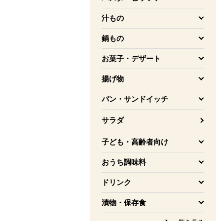
を開く
汁もの
を開く
鍋もの
を開く
お菓子・デザート
を開く
揚げ物
を開く
パン・サンドイッチ
を開く
サラダ
子ども・高齢者向け
を開く
おうち調味料
を開く
ドリンク
を開く
漬物・保存食
を開く