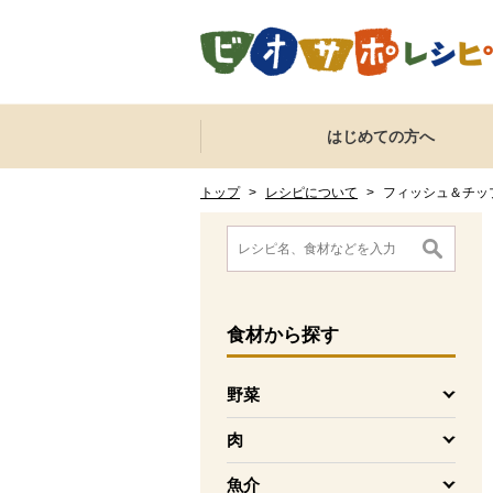
本文へジャンプする。
ページの先頭です。
ここからサイト内共通メニューです。
サイト内共通メニューをスキップする
はじめての方へ
サイト内共通メニューここまで。
ここから現在位置です。
現在位置ここまで
トップ
>
レシピについて
>
フィッシュ＆チッ
ここから消費材検索メニューです。
消費材検索メニューここまで。
ここから本文です。
食材
から探す
野菜
を開く
肉
を開く
魚介