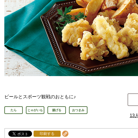
ビールとスポーツ観戦のおともに♪
たら
じゃがいも
揚げる
おつまみ
13
印刷する