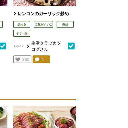
レンコンのガーリック炒め
炒める
ご飯がすすむ
副菜
もう一品
生活クラブカタ
ログさん
を見る。
コメント：
1
件。コメントを見る。
お気に入り登録：
330
人が登録