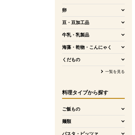
を開く
卵
を開く
豆・豆加工品
を開く
牛乳・乳製品
を開く
海藻・乾物・こんにゃく
を開く
くだもの
を開く
一覧を見る
料理タイプ
から探す
ご飯もの
を開く
麺類
を開く
パスタ・ピッツァ