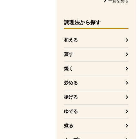
一覧を見る
調理法
から探す
和える
蒸す
焼く
炒める
揚げる
ゆでる
煮る