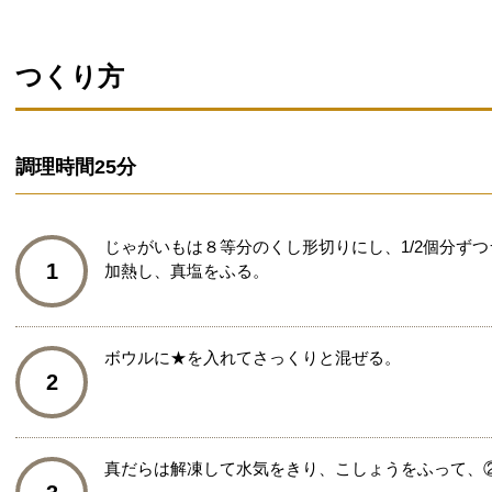
つくり方
調理時間
25分
じゃがいもは８等分のくし形切りにし、1/2個分ず
1
加熱し、真塩をふる。
ボウルに★を入れてさっくりと混ぜる。
2
真だらは解凍して水気をきり、こしょうをふって、