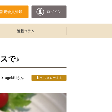
新規会員登録
ログイン
連載コラム
スで♪
agekiki
さん
フォローする