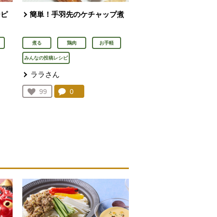
ーピ
簡単！手羽先のケチャップ煮
煮る
鶏肉
お手軽
みんなの投稿レシピ
ララさん
コメント：
0
件。コメントを見る。
お気に入り登録：
99
人が登録
を見る。