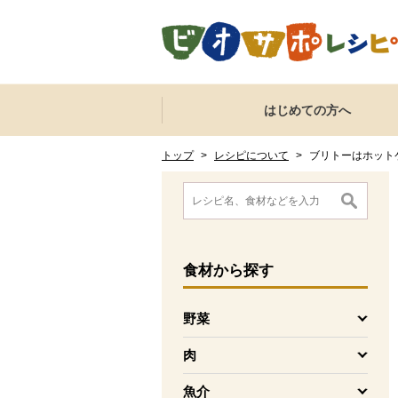
本文へジャンプする。
ページの先頭です。
ここからサイト内共通メニューです。
サイト内共通メニューをスキップする
はじめての方へ
サイト内共通メニューここまで。
ここから現在位置です。
現在位置ここまで
トップ
>
レシピについて
>
ブリトーはホット
ここから消費材検索メニューです。
消費材検索メニューここまで。
ここから本文です。
食材
から探す
野菜
を開く
肉
を開く
魚介