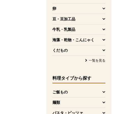
を開く
卵
を開く
豆・豆加工品
を開く
牛乳・乳製品
を開く
海藻・乾物・こんにゃく
を開く
くだもの
を開く
一覧を見る
料理タイプ
から探す
ご飯もの
を開く
麺類
を開く
パスタ・ピッツァ