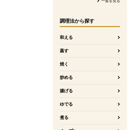
一覧を見る
調理法
から探す
和える
蒸す
焼く
炒める
揚げる
ゆでる
煮る