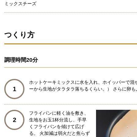
ミックスチーズ
つくり方
調理時間
20分
ホットケーキミックスに水を入れ、ホイッパーで混
1
ーから生地がタラタラ落ちるくらい。） さらに卵も
フライパンに軽く油を敷き、
2
生地をお玉1杯分流し、手早
くフライパンを傾けて広げ
る。 火加減は弱火だと焦らず