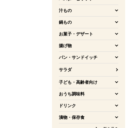
を開く
汁もの
を開く
鍋もの
を開く
お菓子・デザート
を開く
揚げ物
を開く
パン・サンドイッチ
を開く
サラダ
子ども・高齢者向け
を開く
おうち調味料
を開く
ドリンク
を開く
漬物・保存食
を開く