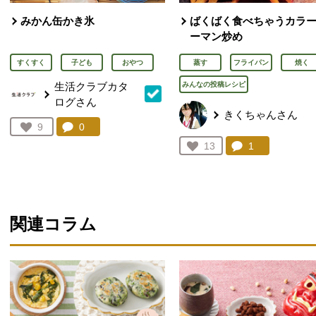
みかん缶かき氷
ばくばく食べちゃうカラ
ーマン炒め
すくすく
子ども
おやつ
蒸す
フライパン
焼く
生活クラブカタ
みんなの投稿レシピ
ログさん
きくちゃんさん
コメント：
0
件。コメントを見る。
お気に入り登録：
9
人が登録
コメント：
1
件。コメント
お気に入り登録：
13
人が登録
関連コラム