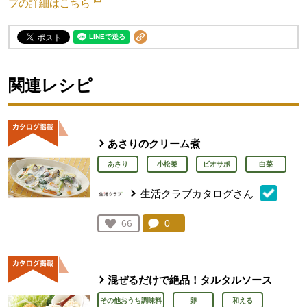
ブの詳細は
こちら
別のウィンドウで開きます。
関連レシピ
あさりのクリーム煮
あさり
小松菜
ビオサポ
白菜
生活クラブカタログさん
コメント：
0
件。コメントを見る。
お気に入り登録：
66
人が登録
混ぜるだけで絶品！タルタルソース
その他おうち調味料
卵
和える