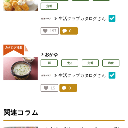
定番
生活クラブカタログさん
コメント：
0
件。コメントを見る。
お気に入り登録：
197
人が登録
おかゆ
粥
煮る
定番
和食
生活クラブカタログさん
コメント：
0
件。コメントを見る。
お気に入り登録：
15
人が登録
関連コラム