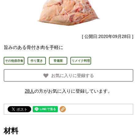
[ 公開日:
2020年09月28日
]
旨みのある骨付き肉を手軽に
その他保存食
作り置き
常備菜
リメイク料理
お気に入りに登録する
28
人
の方がお気に入りに登録しています。
材料