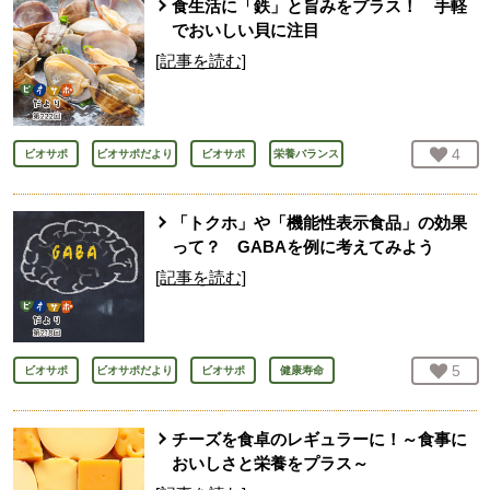
食生活に「鉄」と旨みをプラス！ 手軽
でおいしい貝に注目
[記事を読む]
お気
4
人
ビオサポ
ビオサポだより
ビオサポ
栄養バランス
「トクホ」や「機能性表示食品」の効果
って？ GABAを例に考えてみよう
[記事を読む]
お気
5
人
ビオサポ
ビオサポだより
ビオサポ
健康寿命
チーズを食卓のレギュラーに！～食事に
おいしさと栄養をプラス～