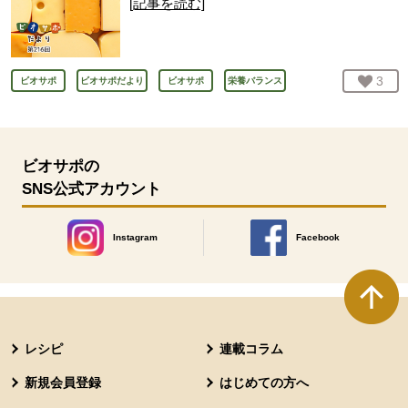
[記事を読む]
お気
3
人
ビオサポ
ビオサポだより
ビオサポ
栄養バランス
ビオサポの
SNS公式アカウント
Instagram
Facebook
別のウィンドウで開きます。
別のウィンドウで開きます
本文ここまで。
ここから共通フッターメニューです。
レシピ
連載コラム
新規会員登録
はじめての方へ