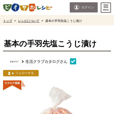
本文へジャンプする。
ページの先頭です。
ログイン
ここからサイト内共通メニューです。
サイト内共通メニューをスキップする
サイト内共通メニューここまで。
ここから現在位置です。
トップ
>
レシピについて
>
基本の手羽先塩こうじ漬け
現在位置ここまで
基本の手羽先塩こうじ漬け
生活クラブカタログ
さん
フォローする