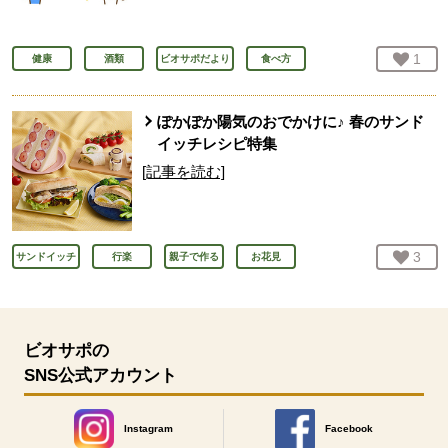
お気
1
人
健康
酒類
ビオサポだより
食べ方
ぽかぽか陽気のおでかけに♪ 春のサンド
イッチレシピ特集
[記事を読む]
お気
3
人
サンドイッチ
行楽
親子で作る
お花見
ビオサポの
SNS公式アカウント
Instagram
Facebook
別のウィンドウで開きます。
別のウィンドウで開きます