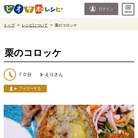
本文へジャンプする。
ページの先頭です。
ログイン
ここからサイト内共通メニューです。
サイト内共通メニューをスキップする
サイト内共通メニューここまで。
ここから現在位置です。
トップ
>
レシピについて
>
栗のコロッケ
現在位置ここまで
栗のコロッケ
７０分
えり
さん
フォローする