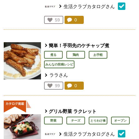
生活クラブカタログさん
コメント：
0
件。コメントを見る。
お気に入り登録：
59
人が登録
簡単！手羽先のケチャップ煮
煮る
鶏肉
お手軽
みんなの投稿レシピ
ララさん
コメント：
0
件。コメントを見る。
お気に入り登録：
99
人が登録
グリル野菜 ラクレット
野菜
チーズ
とりわけ食
オーブン
生活クラブカタログさん