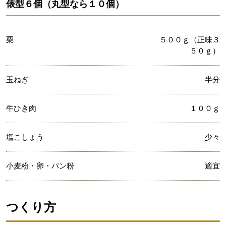
俵型６個（丸型なら１０個）
栗
５００ｇ（正味３
５０ｇ）
玉ねぎ
半分
牛ひき肉
１００ｇ
塩こしょう
少々
小麦粉・卵・パン粉
適宜
つくり方