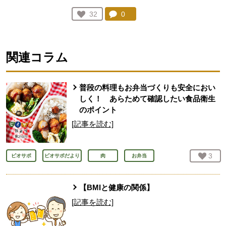
コメント：
0
件。コメントを見る。
お気に入り登録：
32
人が登録
関連コラム
普段の料理もお弁当づくりも安全におい
しく！ あらためて確認したい食品衛生
のポイント
[記事を読む]
お気
3
人
ビオサポ
ビオサポだより
肉
お弁当
【BMIと健康の関係】
[記事を読む]