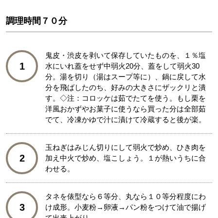
調理時間
７０分
鬼皮・渋皮を剥いて保存していたものを、１％塩
1
水にいれ蓋をせず中弱火20分、蓋をして弱火30
分。湯を切り（湯はスープ等に）、鍋に戻して水
分を飛ばしたのち、好みの大きさにザックリと潰
す。◇注：コロッケは茹でたてを使う。もし栗を
洋風おかずやお菓子に使うなら買った分は全部茹
でて、冷凍かゆで汁に漬けて冷蔵すると後が楽。
玉ねぎはみじん切りにして弱火で炒め、ひき肉を
2
加え中火で炒め、塩こしょう。１が熱いうちに合
わせる。
タネを俵型なら６等分、丸なら１０等分程度にわ
3
け成形。小麦粉→卵液→パン粉をつけて油で揚げ
て出来上がり。