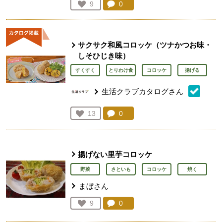
コメント：
0
件。コメントを見る。
お気に入り登録：
9
人が登録
サクサク和風コロッケ（ツナかつお味・
しそひじき味）
すくすく
とりわけ食
コロッケ
揚げる
生活クラブカタログさん
コメント：
0
件。コメントを見る。
お気に入り登録：
13
人が登録
揚げない里芋コロッケ
野菜
さといも
コロッケ
焼く
まぼさん
コメント：
0
件。コメントを見る。
お気に入り登録：
9
人が登録