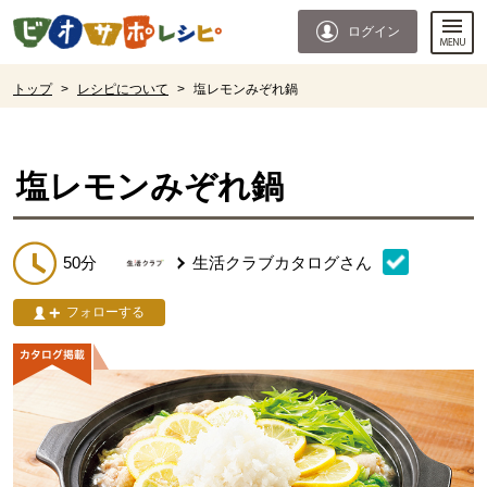
本文へジャンプする。
ページの先頭です。
ログイン
ここからサイト内共通メニューです。
サイト内共通メニューをスキップする
サイト内共通メニューここまで。
ここから現在位置です。
トップ
>
レシピについて
>
塩レモンみぞれ鍋
現在位置ここまで
塩レモンみぞれ鍋
50分
生活クラブカタログ
さん
フォローする