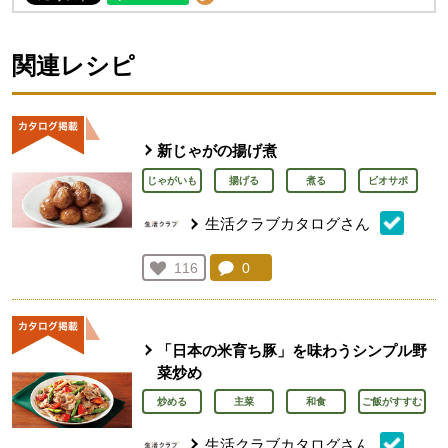
関連レシピ
新じゃがの揚げ煮
じゃがいも
揚げる
煮る
ビオサポ
生活クラブカタログさん
コメント：
0
件。コメントを見る。
お気に入り登録：
116
人が登録
「日本の米育ち豚」を味わうシンプル野
菜炒め
炒める
主菜
和食
ご飯がすすむ
生活クラブカタログさん