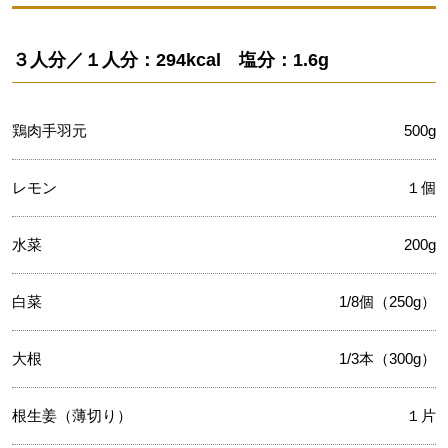
３人分／１人分：294kcal 塩分：1.6g
鶏肉手羽元
500g
レモン
１個
水菜
200g
白菜
1/8個（250g）
大根
1/3本（300g）
根生姜（薄切り）
１片