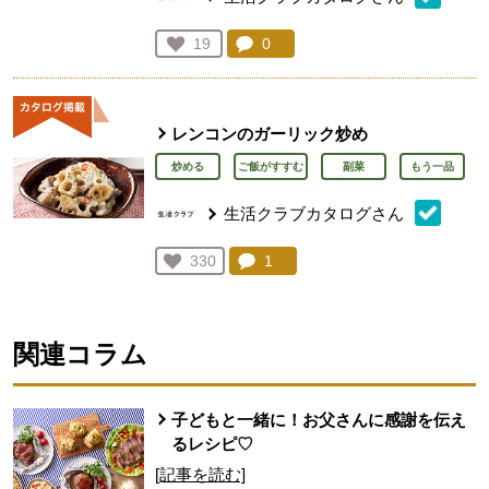
コメント：
0
件。コメントを見る。
お気に入り登録：
19
人が登録
レンコンのガーリック炒め
炒める
ご飯がすすむ
副菜
もう一品
生活クラブカタログさん
コメント：
1
件。コメントを見る。
お気に入り登録：
330
人が登録
関連コラム
子どもと一緒に！お父さんに感謝を伝え
るレシピ♡
[記事を読む]