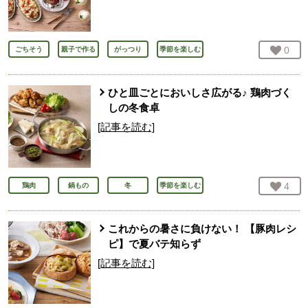
お気
0
人
ごちそう
親子で作る
がっつり
季節を楽しむ
ひと皿ごとにおいしさ広がる♪ 鶏肉づく
しの冬食卓
[記事を読む]
お気
4
人
鶏肉
鍋もの
冬
季節を楽しむ
これからの暑さに負けない！ 【豚肉レシ
ピ】で夏バテ知らず
[記事を読む]