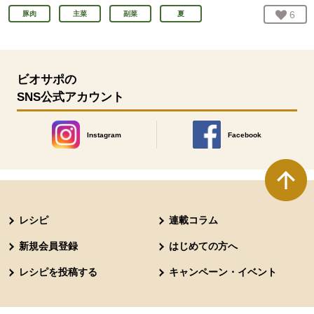
お気
6
人
豚肉
主菜
副菜
夏
ビオサポの
SNS公式アカウント
Instagram
Facebook
別のウィンドウで開きます。
別のウィンドウで開きます
本文ここまで。
ここから共通フッターメニューです。
レシピ
連載コラム
新規会員登録
はじめての方へ
レシピを投稿する
キャンペーン・イベント