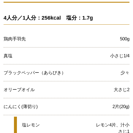
4人分／1人分：256kcal 塩分：1.7g
鶏肉手羽先
500g
真塩
小さじ1/4
ブラックペッパー（あらびき）
少々
オリーブオイル
大さじ2
にんにく(薄切り)
2片(20g)
★
塩レモン
レモン4片、汁小
さじ1