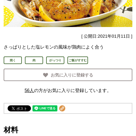
[ 公開日:
2021年01月11日
]
さっぱりとした塩レモンの風味が鶏肉によく合う
焼く
肉
がっつり
ご飯がすすむ
お気に入りに登録する
56
人
の方がお気に入りに登録しています。
材料