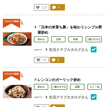
コメント：
0
件。コメントを見る。
お気に入り登録：
116
人が登録
「日本の米育ち豚」を味わうシンプル野
菜炒め
炒める
主菜
和食
ご飯がすすむ
生活クラブカタログさん
コメント：
0
件。コメントを見る。
お気に入り登録：
19
人が登録
レンコンのガーリック炒め
炒める
ご飯がすすむ
副菜
もう一品
生活クラブカタログさん