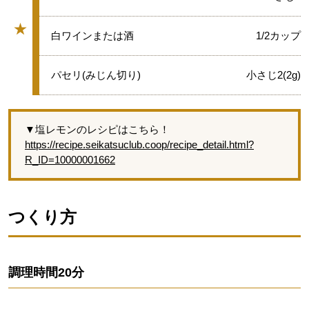
★
★
白ワインまたは酒
1/2カップ
グループ
★
パセリ(みじん切り)
小さじ2(2g)
▼塩レモンのレシピはこちら！
https://recipe.seikatsuclub.coop/recipe_detail.html?
R_ID=10000001662
つくり方
調理時間
20分