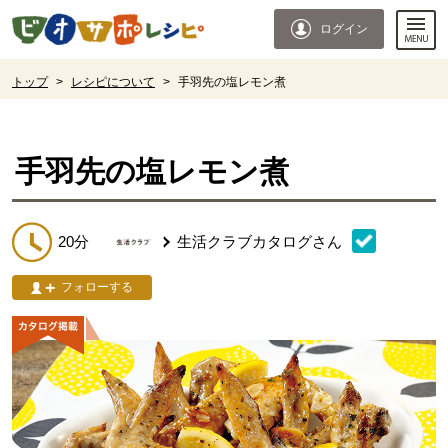
本文へジャンプする。
ページの先頭です。
ログイン
ここからサイト内共通メニューです。
サイト内共通メニューをスキップする
サイト内共通メニューここまで。
ここから現在位置です。
トップ
>
レシピについて
>
手羽先の塩レモン煮
現在位置ここまで
手羽先の塩レモン煮
20分
生活クラブカタログ
さん
フォローする