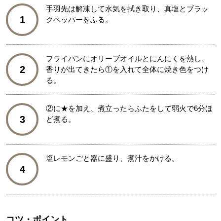
手羽先は解凍して水気を拭き取り、真塩とブラッ
1
クペッパーをふる。
フライパンにオリーブオイルとにんにくを熱し、
2
香りが出てきたら①を入れて全体に焼き色をつけ
る。
②に★を加え、煮立ったらふたをして弱火で6分ほ
3
ど煮る。
塩レモンごと器に盛り、煮汁をかける。
4
コツ・ポイント