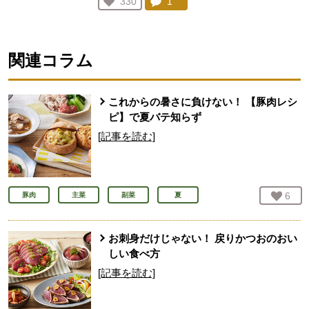
コメント：
1
件。コメントを見る。
お気に入り登録：
330
人が登録
関連コラム
これからの暑さに負けない！ 【豚肉レシ
ピ】で夏バテ知らず
[記事を読む]
お気
6
人
豚肉
主菜
副菜
夏
お刺身だけじゃない！ 戻りかつおのおい
しい食べ方
[記事を読む]