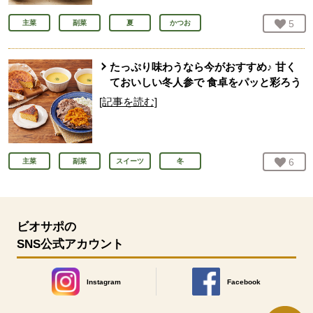
お気
5
人
主菜
副菜
夏
かつお
たっぷり味わうなら今がおすすめ♪ 甘く
ておいしい冬人参で 食卓をパッと彩ろう
[記事を読む]
お気
6
人
主菜
副菜
スイーツ
冬
ビオサポの
SNS公式アカウント
Instagram
Facebook
別のウィンドウで開きます。
別のウィンドウで開きます