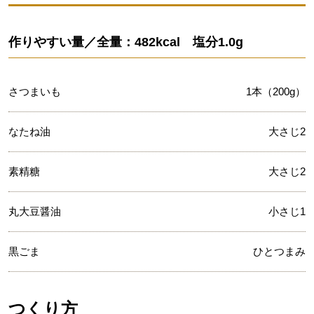
作りやすい量／全量：482kcal 塩分1.0g
さつまいも
1本（200g）
なたね油
大さじ2
素精糖
大さじ2
丸大豆醤油
小さじ1
黒ごま
ひとつまみ
つくり方