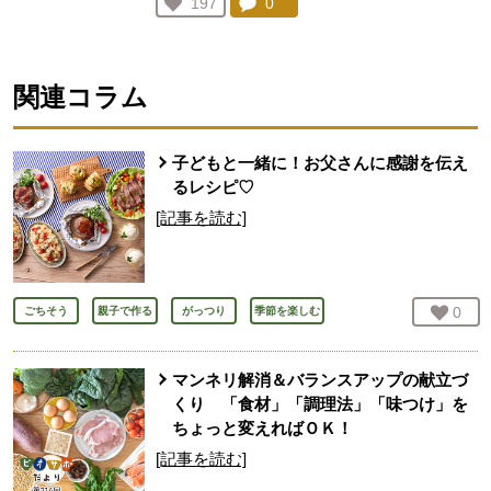
コメント：
0
件。コメントを見る。
お気に入り登録：
197
人が登録
関連コラム
子どもと一緒に！お父さんに感謝を伝え
るレシピ♡
[記事を読む]
お気
0
人
ごちそう
親子で作る
がっつり
季節を楽しむ
マンネリ解消＆バランスアップの献立づ
くり 「食材」「調理法」「味つけ」を
ちょっと変えればＯＫ！
[記事を読む]