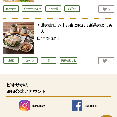
お気
5
人
ビオサポ
ビオサポだより
もう一品
お手軽
農の吉日 八十八夜に味わう新茶の楽しみ
方
[記事を読む]
お気
7
人
主菜
おやつ
春
季節を楽しむ
ビオサポの
SNS公式アカウント
Instagram
Facebook
別のウィンドウで開きます。
別のウィンドウで開きます