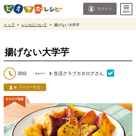
本文へジャンプする。
ページの先頭です。
ログイン
ここからサイト内共通メニューです。
サイト内共通メニューをスキップする
サイト内共通メニューここまで。
ここから現在位置です。
トップ
>
レシピについて
>
揚げない大学芋
現在位置ここまで
揚げない大学芋
20分
生活クラブカタログ
さん
フォローする