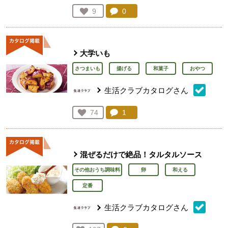
コメント：
0
件。コメントを見る。
お気に入り登録：
9
人が登録
大学いも
さつまいも
揚げる
和菓子
おやつ
生活クラブカタログさん
コメント：
1
件。コメントを見る。
お気に入り登録：
74
人が登録
混ぜるだけで絶品！タルタルソース
その他おうち調味料
卵
和える
定番
生活クラブカタログさん