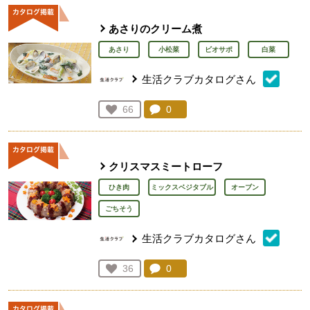
あさりのクリーム煮
あさり
小松菜
ビオサポ
白菜
生活クラブカタログさん
コメント：
0
件。コメントを見る。
お気に入り登録：
66
人が登録
クリスマスミートローフ
ひき肉
ミックスベジタブル
オーブン
ごちそう
生活クラブカタログさん
コメント：
0
件。コメントを見る。
お気に入り登録：
36
人が登録