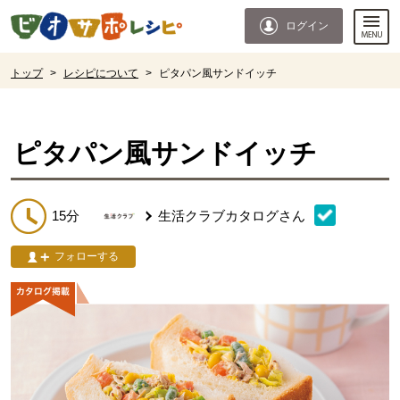
本文へジャンプする。
ページの先頭です。
ログイン
ここからサイト内共通メニューです。
サイト内共通メニューをスキップする
サイト内共通メニューここまで。
ここから現在位置です。
トップ
>
レシピについて
>
ピタパン風サンドイッチ
現在位置ここまで
ピタパン風サンドイッチ
15分
生活クラブカタログ
さん
フォローする