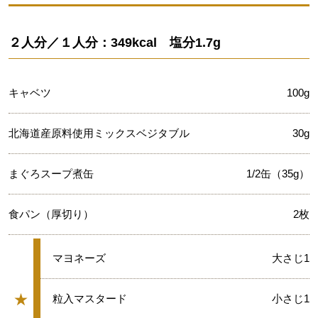
２人分／１人分：349kcal 塩分1.7g
キャベツ
100g
北海道産原料使用ミックスベジタブル
30g
まぐろスープ煮缶
1/2缶（35g）
食パン（厚切り）
2枚
★
マヨネーズ
大さじ1
★
★
粒入マスタード
小さじ1
グループ