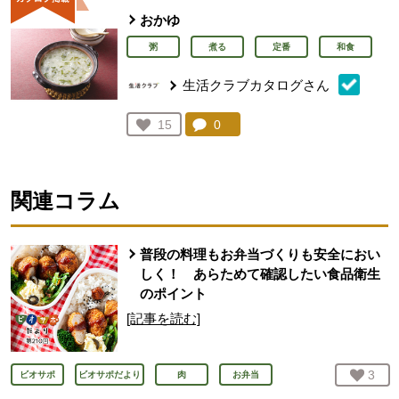
おかゆ
粥
煮る
定番
和食
生活クラブカタログさん
コメント：
0
件。コメントを見る。
お気に入り登録：
15
人が登録
関連コラム
普段の料理もお弁当づくりも安全におい
しく！ あらためて確認したい食品衛生
のポイント
[記事を読む]
お気
3
人
ビオサポ
ビオサポだより
肉
お弁当