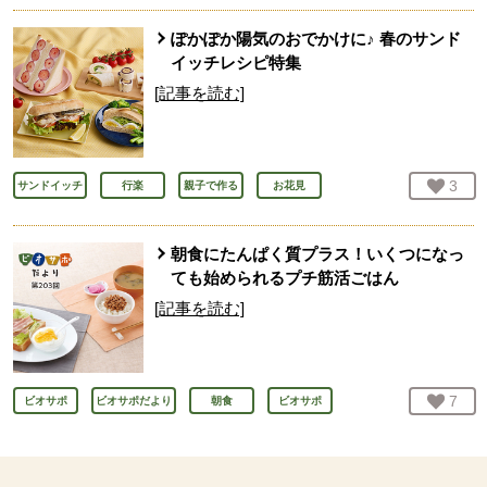
ぽかぽか陽気のおでかけに♪ 春のサンド
イッチレシピ特集
[記事を読む]
お気
3
人
サンドイッチ
行楽
親子で作る
お花見
朝食にたんぱく質プラス！いくつになっ
ても始められるプチ筋活ごはん
[記事を読む]
お気
7
人
ビオサポ
ビオサポだより
朝食
ビオサポ