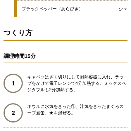
★
ブラックペッパー（あらびき）
少々
つくり方
調理時間
15分
キャベツはざく切りにして耐熱容器に入れ、ラッ
1
プをかけて電子レンジで4分加熱する。ミックスベ
ジタブルも2分加熱する。
ボウルに水気をきった①、汁気をきったまぐろス
2
ープ煮缶、★を混ぜる。