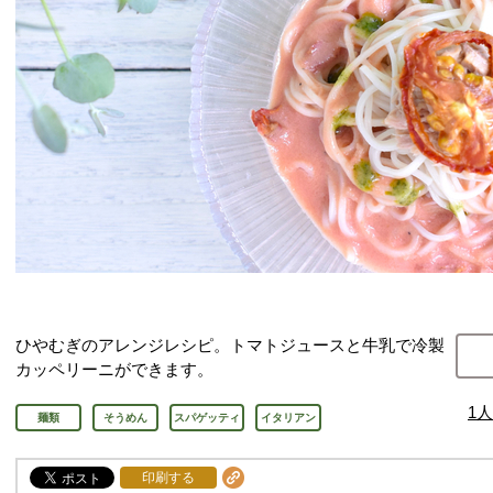
ひやむぎのアレンジレシピ。トマトジュースと牛乳で冷製
カッペリーニができます。
1
人
麺類
そうめん
スパゲッティ
イタリアン
印刷する