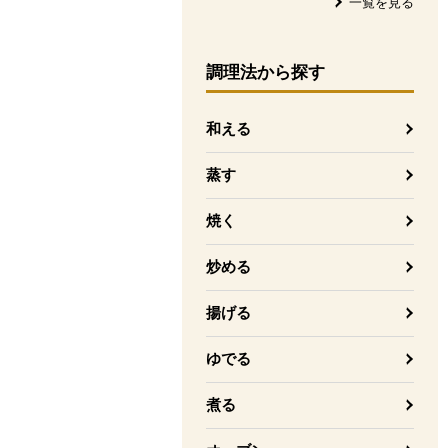
一覧を見る
調理法
から探す
和える
蒸す
焼く
炒める
揚げる
ゆでる
煮る