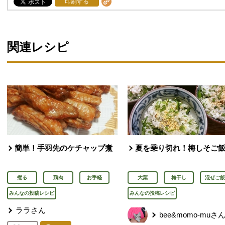
印刷する
関連レシピ
簡単！手羽先のケチャップ煮
夏を乗り切れ！梅しそご
煮る
鶏肉
お手軽
大葉
梅干し
混ぜご飯
みんなの投稿レシピ
みんなの投稿レシピ
ララさん
bee&momo-muさ