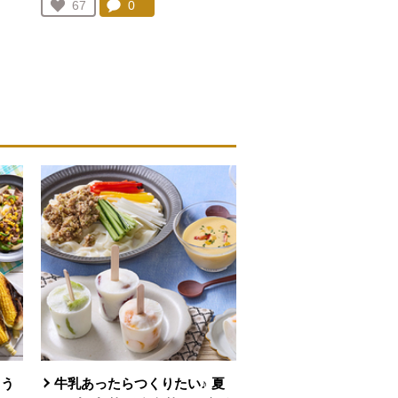
コメント：
0
件。コメントを見る。
お気に入り登録：
67
人が登録
を見る。
とう
牛乳あったらつくりたい♪ 夏