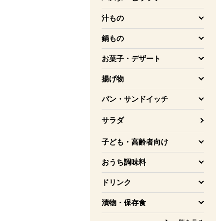
を開く
汁もの
を開く
鍋もの
を開く
お菓子・デザート
を開く
揚げ物
を開く
パン・サンドイッチ
を開く
サラダ
子ども・高齢者向け
を開く
おうち調味料
を開く
ドリンク
を開く
漬物・保存食
を開く