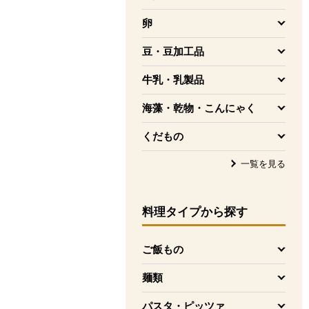
を開く
卵
を開く
豆・豆加工品
を開く
牛乳・乳製品
を開く
海藻・乾物・こんにゃく
を開く
くだもの
を開く
一覧を見る
料理タイプ
から探す
ご飯もの
を開く
麺類
を開く
パスタ・ピッツァ