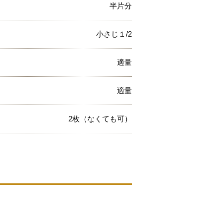
半片分
小さじ１/2
適量
適量
2枚（なくても可）