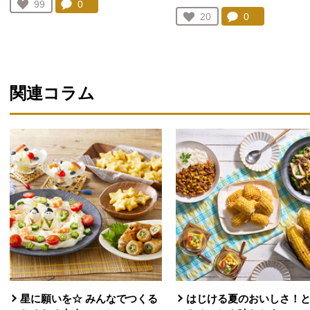
コメント：
0
件。コメントを見る。
お気に入り登録：
99
人が登録
コメント：
0
件。コメント
お気に入り登録：
20
人が登録
関連コラム
星に願いを☆ みんなでつくる
はじける夏のおいしさ！