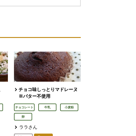
飯
チョコ味しっとりマドレーヌ
※バター不使用
チョコレート
牛乳
小麦粉
卵
ララさん
ん