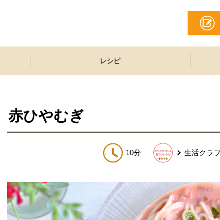
レシピ
赤ひやむぎ
10分
生活クラ