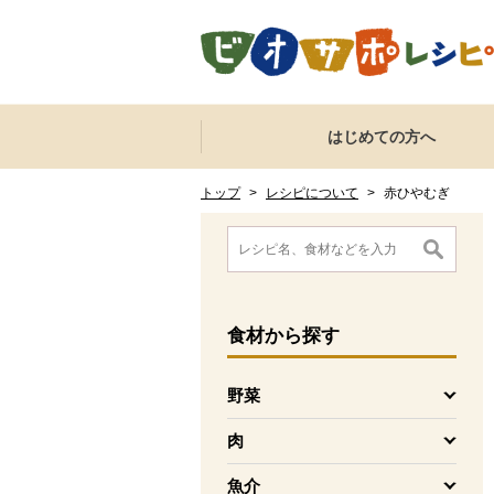
本文へジャンプする。
ページの先頭です。
ここからサイト内共通メニューです。
サイト内共通メニューをスキップする
はじめての方へ
サイト内共通メニューここまで。
ここから現在位置です。
現在位置ここまで
トップ
>
レシピについて
>
赤ひやむぎ
ここから消費材検索メニューです。
消費材検索メニューここまで。
ここから本文です。
食材
から探す
野菜
を開く
肉
を開く
魚介