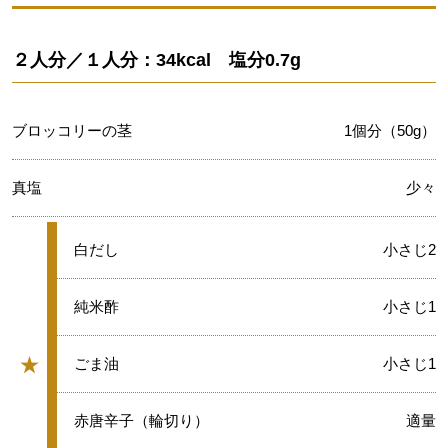
２人分／１人分：34kcal 塩分0.7g
ブロッコリーの茎
1個分（50g）
真塩
少々
★
白だし
小さじ2
★
純米酢
小さじ1
★
★
ごま油
小さじ1
グループ
★
赤唐辛子（輪切り）
適量