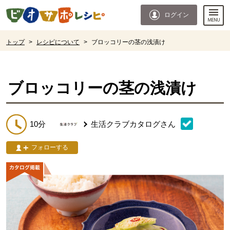
本文へジャンプする。
ページの先頭です。
ログイン
ここからサイト内共通メニューです。
サイト内共通メニューをスキップする
サイト内共通メニューここまで。
ここから現在位置です。
トップ
>
レシピについて
>
ブロッコリーの茎の浅漬け
現在位置ここまで
ブロッコリーの茎の浅漬け
10分
生活クラブカタログ
さん
フォローする