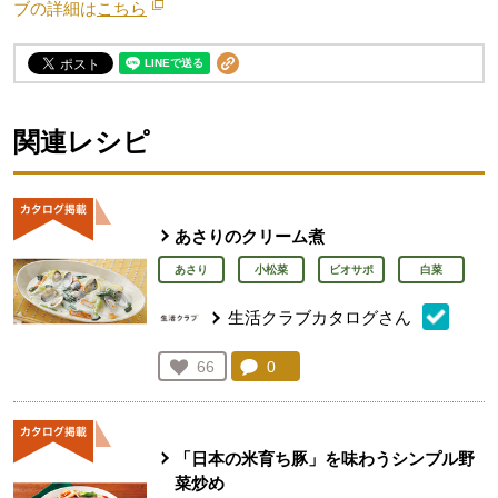
ブの詳細は
こちら
別のウィンドウで開きます。
関連レシピ
あさりのクリーム煮
あさり
小松菜
ビオサポ
白菜
生活クラブカタログさん
コメント：
0
件。コメントを見る。
お気に入り登録：
66
人が登録
「日本の米育ち豚」を味わうシンプル野
菜炒め