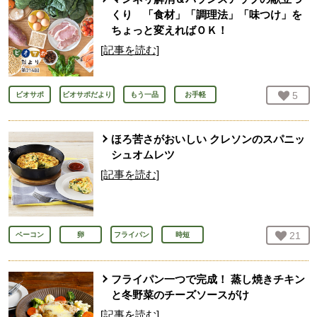
くり 「食材」「調理法」「味つけ」を
ちょっと変えればＯＫ！
[記事を読む]
お気
5
人
ビオサポ
ビオサポだより
もう一品
お手軽
ほろ苦さがおいしい クレソンのスパニッ
シュオムレツ
[記事を読む]
お気
21
人
ベーコン
卵
フライパン
時短
フライパン一つで完成！ 蒸し焼きチキン
と冬野菜のチーズソースがけ
[記事を読む]