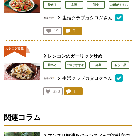
炒める
主菜
和食
ご飯がすすむ
生活クラブカタログさん
コメント：
0
件。コメントを見る。
お気に入り登録：
19
人が登録
レンコンのガーリック炒め
炒める
ご飯がすすむ
副菜
もう一品
生活クラブカタログさん
コメント：
1
件。コメントを見る。
お気に入り登録：
330
人が登録
関連コラム
マンネリ解消＆バランスアップの献立づ