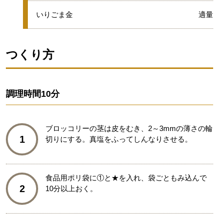
★
いりごま金
適量
つくり方
調理時間
10分
ブロッコリーの茎は皮をむき、2～3mmの薄さの輪
1
切りにする。真塩をふってしんなりさせる。
食品用ポリ袋に①と★を入れ、袋ごともみ込んで
2
10分以上おく。