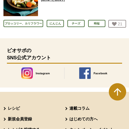
お気
21
人
ブロッコリー、カリフラワー
にんじん
チーズ
時短
ビオサポの
SNS公式アカウント
Instagram
Facebook
別のウィンドウで開きます。
別のウィンドウで開きます
本文ここまで。
ここから共通フッターメニューです。
レシピ
連載コラム
新規会員登録
はじめての方へ