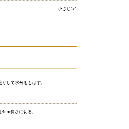
小さじ1/4
煎りして水分をとばす。
4cm長さに切る。