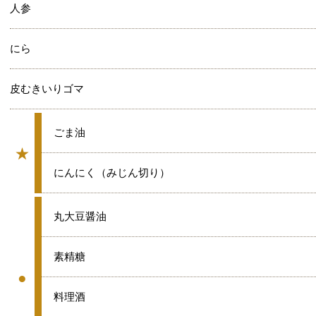
人参
にら
皮むきいりゴマ
★
ごま油
★
グループ
★
にんにく（みじん切り）
●
丸大豆醤油
●
素精糖
●
グループ
●
料理酒