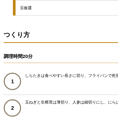
●
豆板醤
つくり方
調理時間
20分
しらたきは食べやすい長さに切り、フライパンで乾
1
玉ねぎと生椎茸は薄切り、人参は細切りにし、にらは
2