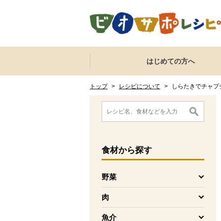
本文へジャンプする。
ページの先頭です。
ここからサイト内共通メニューです。
サイト内共通メニューをスキップする
はじめての方へ
サイト内共通メニューここまで。
ここから現在位置です。
現在位置ここまで
トップ
>
レシピについて
>
しらたきでチャプ
ここから消費材検索メニューです。
消費材検索メニューここまで。
ここから本文です。
食材
から探す
野菜
を開く
肉
を開く
魚介