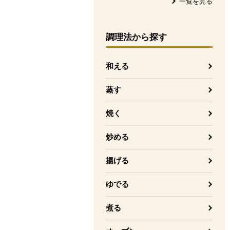
一覧を見る
調理法
から探す
和える
蒸す
焼く
炒める
揚げる
ゆでる
煮る