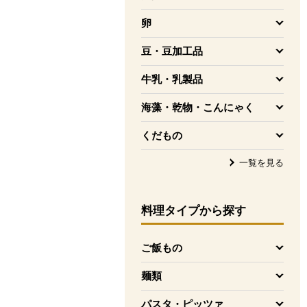
を開く
卵
を開く
豆・豆加工品
を開く
牛乳・乳製品
を開く
海藻・乾物・こんにゃく
を開く
くだもの
を開く
一覧を見る
料理タイプ
から探す
ご飯もの
を開く
麺類
を開く
パスタ・ピッツァ