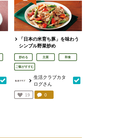
「日本の米育ち豚」を味わう
シンプル野菜炒め
炒める
主菜
和食
ご飯がすすむ
生活クラブカタ
ログさん
を見る。
コメント：
0
件。コメントを見る。
お気に入り登録：
19
人が登録