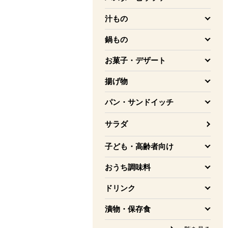
を開く
汁もの
を開く
鍋もの
を開く
お菓子・デザート
を開く
揚げ物
を開く
パン・サンドイッチ
を開く
サラダ
子ども・高齢者向け
を開く
おうち調味料
を開く
ドリンク
を開く
漬物・保存食
を開く