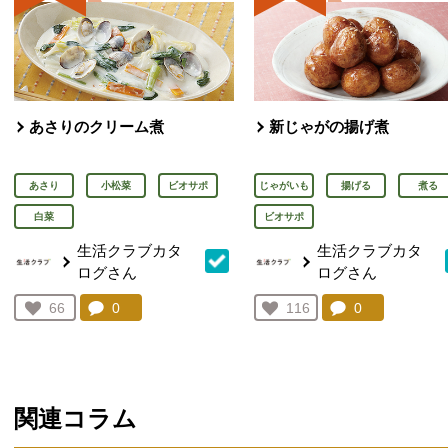
あさりのクリーム煮
新じゃがの揚げ煮
あさり
小松菜
ビオサポ
じゃがいも
揚げる
煮る
白菜
ビオサポ
生活クラブカタ
生活クラブカタ
ログさん
ログさん
コメント：
0
件。コメントを見る。
コメント：
0
件。コメント
お気に入り登録：
66
お気に入り登録：
116
人が登録
人が登録
関連コラム