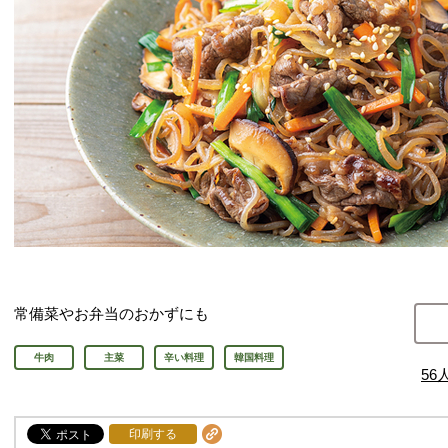
常備菜やお弁当のおかずにも
牛肉
主菜
辛い料理
韓国料理
56
印刷する