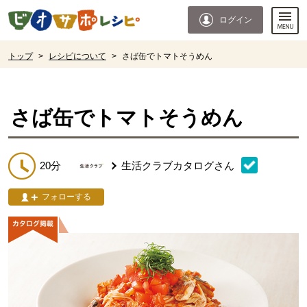
本文へジャンプする。
ページの先頭です。
ログイン
ここからサイト内共通メニューです。
サイト内共通メニューをスキップする
サイト内共通メニューここまで。
ここから現在位置です。
トップ
>
レシピについて
>
さば缶でトマトそうめん
現在位置ここまで
さば缶でトマトそうめん
20分
生活クラブカタログ
さん
フォローする