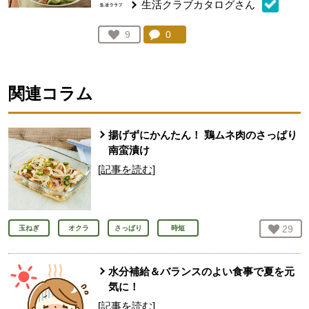
生活クラブカタログさん
コメント：
0
件。コメントを見る。
お気に入り登録：
9
人が登録
関連コラム
揚げずにかんたん！ 鶏ムネ肉のさっぱり
南蛮漬け
[記事を読む]
お気
29
人
玉ねぎ
オクラ
さっぱり
時短
水分補給＆バランスのよい食事で夏を元
気に！
[記事を読む]