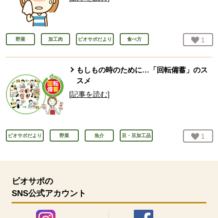
お気
1
人
野菜
加工肉
ビオサポだより
食べ方
もしもの時のために…「回転備蓄」のス
スメ
[記事を読む]
お気
1
人
ビオサポだより
野菜
魚介
豆・豆加工品
ビオサポの
SNS公式アカウント