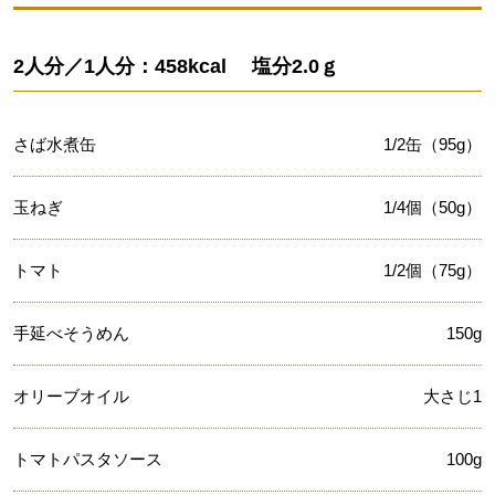
2人分／1人分：458kcal 塩分2.0ｇ
さば水煮缶
1/2缶（95g）
玉ねぎ
1/4個（50g）
トマト
1/2個（75g）
手延べそうめん
150g
オリーブオイル
大さじ1
トマトパスタソース
100g