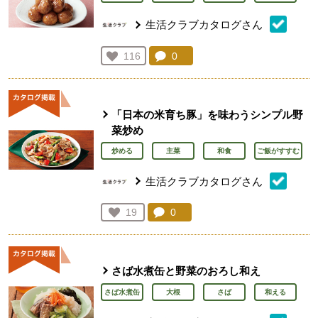
生活クラブカタログさん
コメント：
0
件。コメントを見る。
お気に入り登録：
116
人が登録
「日本の米育ち豚」を味わうシンプル野
菜炒め
炒める
主菜
和食
ご飯がすすむ
生活クラブカタログさん
コメント：
0
件。コメントを見る。
お気に入り登録：
19
人が登録
さば水煮缶と野菜のおろし和え
さば水煮缶
大根
さば
和える