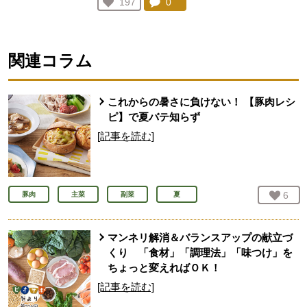
コメント：
0
件。コメントを見る。
お気に入り登録：
197
人が登録
関連コラム
これからの暑さに負けない！ 【豚肉レシ
ピ】で夏バテ知らず
[記事を読む]
お気
6
人
豚肉
主菜
副菜
夏
マンネリ解消＆バランスアップの献立づ
くり 「食材」「調理法」「味つけ」を
ちょっと変えればＯＫ！
[記事を読む]