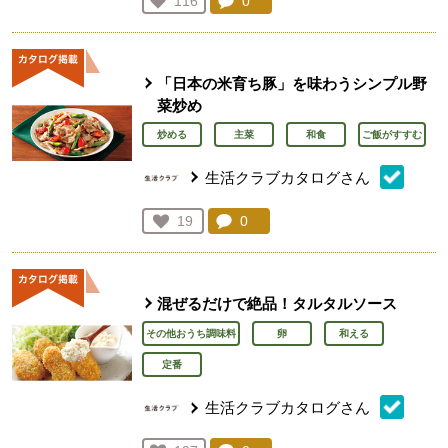
コメント：
0
件。コメントを見る。
お気に入り登録：
116
人が登録
「日本の米育ち豚」を味わうシンプル野
菜炒め
炒める
主菜
和食
ご飯がすすむ
生活クラブカタログさん
コメント：
0
件。コメントを見る。
お気に入り登録：
19
人が登録
混ぜるだけで絶品！タルタルソース
その他おうち調味料
卵
和える
定番
生活クラブカタログさん