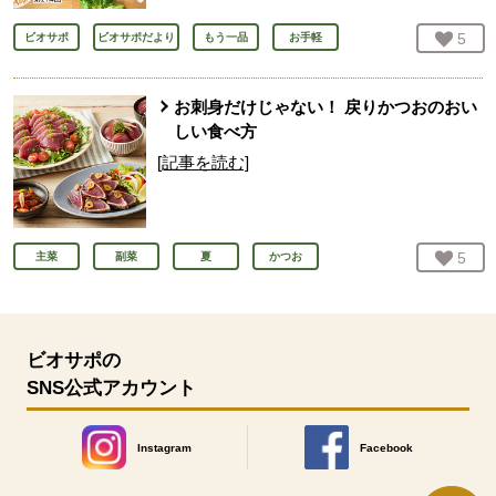
お気
5
人
ビオサポ
ビオサポだより
もう一品
お手軽
お刺身だけじゃない！ 戻りかつおのおい
しい食べ方
[記事を読む]
お気
5
人
主菜
副菜
夏
かつお
ビオサポの
SNS公式アカウント
Instagram
Facebook
別のウィンドウで開きます。
別のウィンドウで開きます