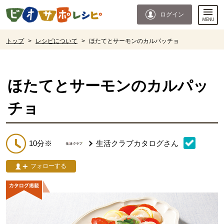
本文へジャンプする。
ページの先頭です。
ログイン
ここからサイト内共通メニューです。
サイト内共通メニューをスキップする
サイト内共通メニューここまで。
ここから現在位置です。
トップ
>
レシピについて
>
ほたてとサーモンのカルパッチョ
現在位置ここまで
ほたてとサーモンのカルパッ
チョ
10分※
生活クラブカタログ
さん
フォローする