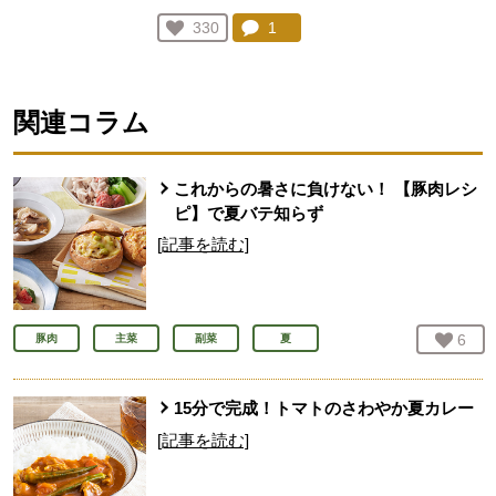
コメント：
1
件。コメントを見る。
お気に入り登録：
330
人が登録
関連コラム
これからの暑さに負けない！ 【豚肉レシ
ピ】で夏バテ知らず
[記事を読む]
お気
6
人
豚肉
主菜
副菜
夏
15分で完成！トマトのさわやか夏カレー
[記事を読む]