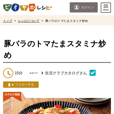
本文へジャンプする。
ページの先頭です。
ログイン
ここからサイト内共通メニューです。
サイト内共通メニューをスキップする
サイト内共通メニューここまで。
ここから現在位置です。
トップ
>
レシピについて
>
豚バラのトマたまスタミナ炒め
現在位置ここまで
豚バラのトマたまスタミナ炒
め
15分
生活クラブカタログ
さん
フォローする