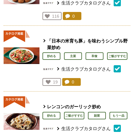
生活クラブカタログさん
コメント：
0
件。コメントを見る。
お気に入り登録：
116
人が登録
「日本の米育ち豚」を味わうシンプル野
菜炒め
炒める
主菜
和食
ご飯がすすむ
生活クラブカタログさん
コメント：
0
件。コメントを見る。
お気に入り登録：
19
人が登録
レンコンのガーリック炒め
炒める
ご飯がすすむ
副菜
もう一品
生活クラブカタログさん