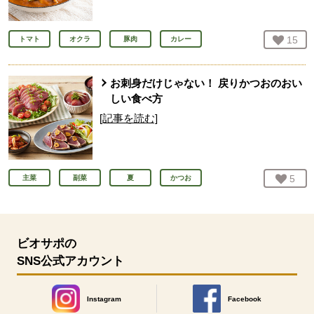
お気
15
人
トマト
オクラ
豚肉
カレー
お刺身だけじゃない！ 戻りかつおのおい
しい食べ方
[記事を読む]
お気
5
人
主菜
副菜
夏
かつお
ビオサポの
SNS公式アカウント
Instagram
Facebook
別のウィンドウで開きます。
別のウィンドウで開きます