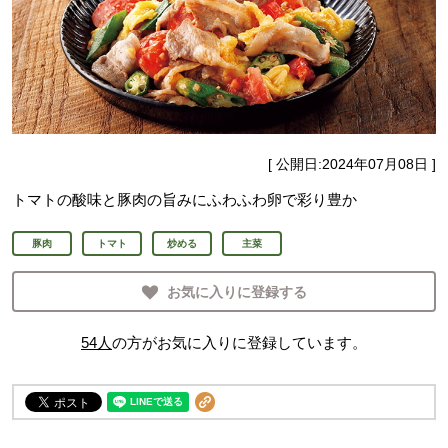
[ 公開日:
2024年07月08日
]
トマトの酸味と豚肉の旨みにふわふわ卵で彩り豊か
豚肉
トマト
炒める
主菜
お気に入りに登録する
54
人
の方がお気に入りに登録しています。