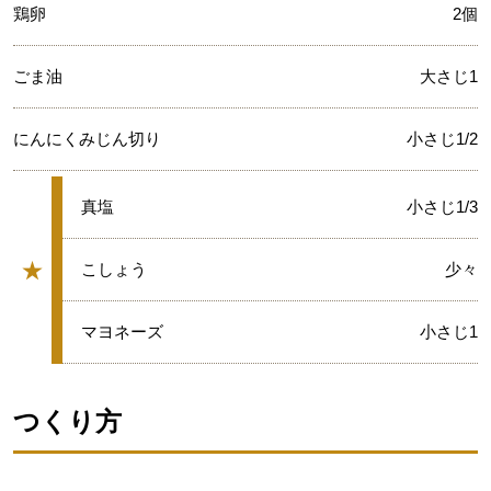
鶏卵
2個
ごま油
大さじ1
にんにくみじん切り
小さじ1/2
★
真塩
小さじ1/3
★
★
こしょう
少々
グループ
★
マヨネーズ
小さじ1
つくり方