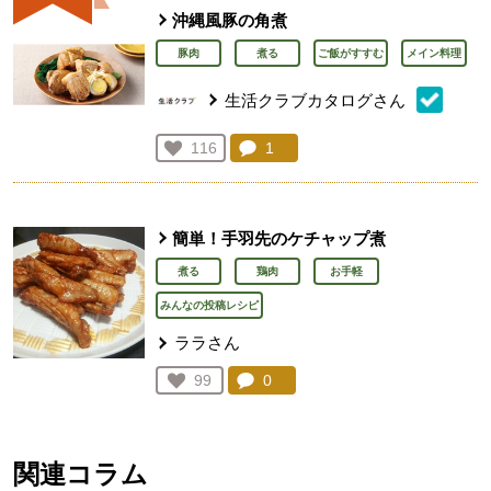
沖縄風豚の角煮
豚肉
煮る
ご飯がすすむ
メイン料理
生活クラブカタログさん
コメント：
1
件。コメントを見る。
お気に入り登録：
116
人が登録
簡単！手羽先のケチャップ煮
煮る
鶏肉
お手軽
みんなの投稿レシピ
ララさん
コメント：
0
件。コメントを見る。
お気に入り登録：
99
人が登録
関連コラム