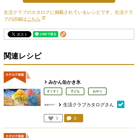
生活クラブのカタログに掲載されているレシピです。生活クラ
ブの詳細は
こちら
別のウィンドウで開きます。
関連レシピ
みかん缶かき氷
すくすく
子ども
おやつ
生活クラブカタログさん
コメント：
0
件。コメントを見る。
お気に入り登録：
9
人が登録