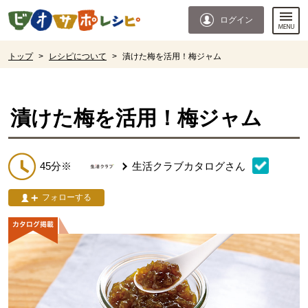
本文へジャンプする。
ページの先頭です。
ログイン
ここからサイト内共通メニューです。
サイト内共通メニューをスキップする
サイト内共通メニューここまで。
ここから現在位置です。
トップ
>
レシピについて
>
漬けた梅を活用！梅ジャム
現在位置ここまで
漬けた梅を活用！梅ジャム
45分※
生活クラブカタログ
さん
フォローする