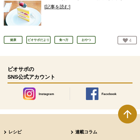
[記事を読む]
お気
4
人
健康
ビオサポだより
食べ方
おやつ
ビオサポの
SNS公式アカウント
Instagram
Facebook
別のウィンドウで開きます。
別のウィンドウで開きます
本文ここまで。
ここから共通フッターメニューです。
レシピ
連載コラム