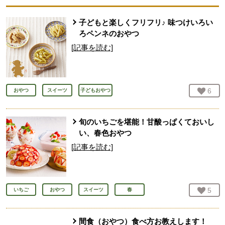
子どもと楽しくフリフリ♪ 味つけいろい
ろペンネのおやつ
[記事を読む]
お気
6
人
おやつ
スイーツ
子どもおやつ
旬のいちごを堪能！甘酸っぱくておいし
い、春色おやつ
[記事を読む]
お気
5
人
いちご
おやつ
スイーツ
春
間食（おやつ）食べ方お教えします！