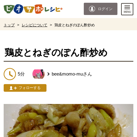
本文へジャンプする。
ページの先頭です。
ログイン
ここからサイト内共通メニューです。
サイト内共通メニューをスキップする
サイト内共通メニューここまで。
ここから現在位置です。
トップ
>
レシピについて
>
鶏皮とねぎのぽん酢炒め
現在位置ここまで
鶏皮とねぎのぽん酢炒め
5分
bee&momo-mu
さん
フォローする