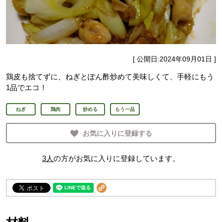
[ 公開日:
2024年09月01日
]
鶏皮も捨てずに、ねぎとぽん酢炒めて美味しくて、手軽にもう
1品でエコ！
ねぎ
鶏肉
炒める
もう一品
お気に入りに登録する
3
人
の方がお気に入りに登録しています。