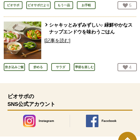
お気
5
人
ビオサポ
ビオサポだより
もう一品
お手軽
シャキッとみずみずしい♪ 緑鮮やかなス
ナップエンドウを味わうごはん
[記事を読む]
お気
4
人
炊き込みご飯
炒める
サラダ
季節を楽しむ
ビオサポの
SNS公式アカウント
Instagram
Facebook
別のウィンドウで開きます。
別のウィンドウで開きます