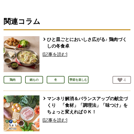
関連コラム
ひと皿ごとにおいしさ広がる♪ 鶏肉づく
しの冬食卓
[記事を読む]
お気
4
人
鶏肉
鍋もの
冬
季節を楽しむ
マンネリ解消＆バランスアップの献立づ
くり 「食材」「調理法」「味つけ」を
ちょっと変えればＯＫ！
[記事を読む]