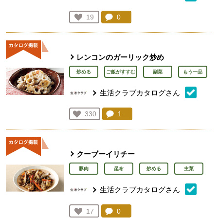
コメント：
0
件。コメントを見る。
お気に入り登録：
19
人が登録
レンコンのガーリック炒め
炒める
ご飯がすすむ
副菜
もう一品
生活クラブカタログさん
コメント：
1
件。コメントを見る。
お気に入り登録：
330
人が登録
クーブーイリチー
豚肉
昆布
炒める
主菜
生活クラブカタログさん
コメント：
0
件。コメントを見る。
お気に入り登録：
17
人が登録