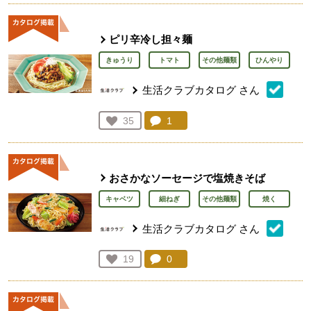
ピリ辛冷し担々麺
きゅうり
トマト
その他麺類
ひんやり
生活クラブカタログ
さん
コメント：
1
件。コメントを見る。
お気に入り登録：
35
人が登録
おさかなソーセージで塩焼きそば
キャベツ
細ねぎ
その他麺類
焼く
生活クラブカタログ
さん
コメント：
0
件。コメントを見る。
お気に入り登録：
19
人が登録