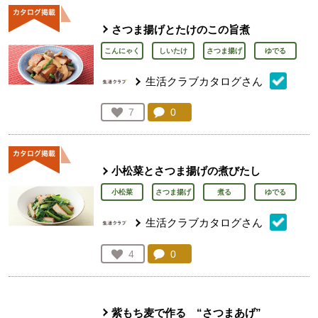
さつま揚げとたけのこの旨煮
こんにゃく
しいたけ
さつま揚げ
ゆでる
生活クラブカタログさん
コメント：
0
件。コメントを見る。
お気に入り登録：
7
人が登録
小松菜とさつま揚げの煮びたし
小松菜
さつま揚げ
煮る
ゆでる
生活クラブカタログさん
コメント：
0
件。コメントを見る。
お気に入り登録：
4
人が登録
紫もち麦で作る “さつまあげ”