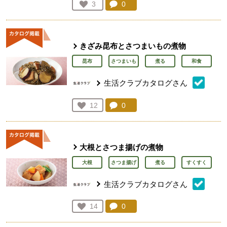
コメント：
0
件。コメントを見る。
お気に入り登録：
3
人が登録
きざみ昆布とさつまいもの煮物
昆布
さつまいも
煮る
和食
生活クラブカタログさん
コメント：
0
件。コメントを見る。
お気に入り登録：
12
人が登録
大根とさつま揚げの煮物
大根
さつま揚げ
煮る
すくすく
生活クラブカタログさん
コメント：
0
件。コメントを見る。
お気に入り登録：
14
人が登録