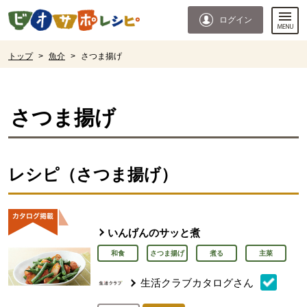
本文へジャンプする。
ページの先頭です。
ログイン
ここからサイト内共通メニューです。
サイト内共通メニューをスキップする
サイト内共通メニューここまで。
ここから現在位置です。
トップ
>
魚介
>
さつま揚げ
現在位置ここまで
さつま揚げ
レシピ（さつま揚げ）
いんげんのサッと煮
和食
さつま揚げ
煮る
主菜
生活クラブカタログさん