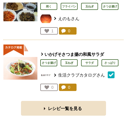
焼く
フライパン
玉ねぎ
さつま揚げ
えのもさん
コメント：
0
件。コメントを見る。
お気に入り登録：
1
人が登録
いかげそさつま揚の和風サラダ
さつま揚げ
玉ねぎ
サラダ
さっぱり
生活クラブカタログさん
コメント：
0
件。コメントを見る。
お気に入り登録：
0
人が登録
レシピ一覧を見る