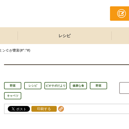
レシピ
Ｃが豊富(#^.^#)
野菜
レシピ
ビオサポだより
健康な食
野菜
キャベツ
印刷する