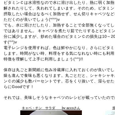
ビタミンＣは水溶性なので水に溶け出したり、熱に弱く加熱
解されたりして、失われてしまいます。そのため、ビタミン
摂取したい場合はなるべく加熱せず、せん切りキャベツなど
ただくのが良いでしょう(*^^)v
でも、水に溶けだしたり、加熱することで全部無くなってし
ではありません。 キャベツを煮たり茹でたりするとビタミ
分に減少しますが、炒めた場合のビタミンＣの損失は10～2
す(^^)v
電子レンジを使用すれば、色は鮮やかになり、さらにビタミ
します。時間がない時、料理をする気になれない時にも利用
特徴を理解して上手に利用しましょう(^^)!!
保存は丸ごと新聞紙に包み冷蔵庫に入れておくのが良いでしょう
燥も進んで食味も悪くなります。丸ごとだと、シャキシャキ
ンＣの減少も数パーセントです。芯をくり抜いて、湿らせた
らにGoodです！
それでは、美味しそうなキャベツのレシピが載っていたので
キャベ・チン サラダ by accoさん