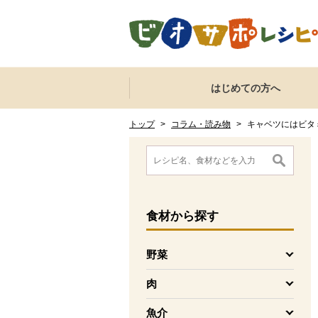
本文へジャンプする。
ページの先頭です。
ここからサイト内共通メニューです。
サイト内共通メニューをスキップする
はじめての方へ
サイト内共通メニューここまで。
ここから現在位置です。
現在位置ここまで
トップ
>
コラム・読み物
>
キャベツにはビタミン
ここから消費材検索メニューです。
消費材検索メニューここまで。
ここから本文です。
食材
から探す
野菜
を開く
肉
を開く
魚介