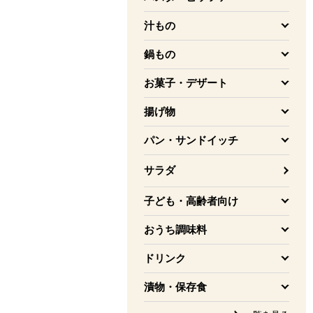
を開く
汁もの
を開く
鍋もの
を開く
お菓子・デザート
を開く
揚げ物
を開く
パン・サンドイッチ
を開く
サラダ
子ども・高齢者向け
を開く
おうち調味料
を開く
ドリンク
を開く
漬物・保存食
を開く