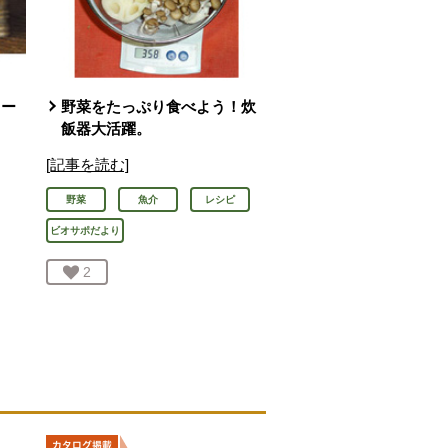
スー
野菜をたっぷり食べよう！炊
飯器大活躍。
[記事を読む]
野菜
魚介
レシピ
ビオサポだより
お気に入り登録：
2
人が登録