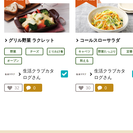
グリル野菜 ラクレット
コールスローサラダ
野菜
チーズ
とりわけ食
キャベツ
野菜たっぷり
定番
オーブン
和える
生活クラブカタ
生活クラブカタ
ログさん
ログさん
コメント：
0
件。コメントを見る。
コメント：
0
件。コメント
お気に入り登録：
32
お気に入り登録：
30
人が登録
人が登録