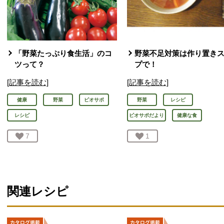
「野菜たっぷり食生活」のコ
野菜不足対策は作り置き
ツって？
プで！
[記事を読む]
[記事を読む]
健康
野菜
ビオサポ
野菜
レシピ
レシピ
ビオサポだより
健康な食
お気に入り登録：
7
人が登録
お気に入り登録：
1
人が登録
関連レシピ