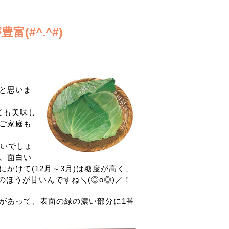
(#^.^#)
と思いま
ても美味し
ご家庭も
多いでしょ
、面白い
かけて(12月～3月)は糖度が高く、
のほうが甘いんですね＼(◎o◎)／！
があって、表面の緑の濃い部分に1番