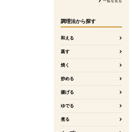
一覧を見る
調理法
から探す
和える
蒸す
焼く
炒める
揚げる
ゆでる
煮る