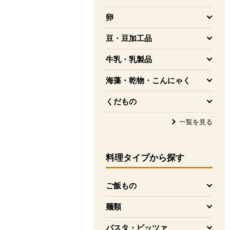
を開く
卵
を開く
豆・豆加工品
を開く
牛乳・乳製品
を開く
海藻・乾物・こんにゃく
を開く
くだもの
を開く
一覧を見る
料理タイプ
から探す
ご飯もの
を開く
麺類
を開く
パスタ・ピッツァ