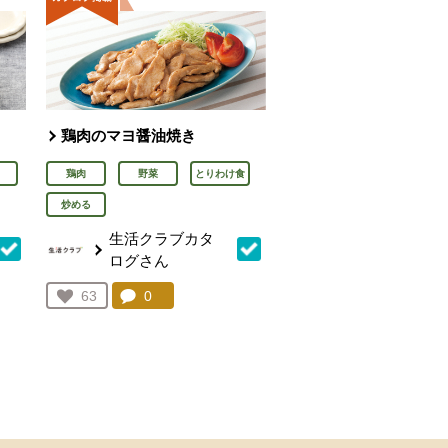
鶏肉のマヨ醤油焼き
鶏肉
野菜
とりわけ食
炒める
生活クラブカタ
ログさん
を見る。
コメント：
0
件。コメントを見る。
お気に入り登録：
63
人が登録