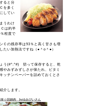
すると分
Ｃを多く
にしてい
まうわけ
ンＣは約半
0％程度で
ンＣの残存率は93％と高く甘さも増
したい加熱法ですね（●＾o＾●）
(#^.^#) 切って保存すると、乾
感やみずみずしさが保たれ、ビタミ
キッチンペーパーを詰めておくとさ
紹介します。
簡単☆回鍋肉 byゆみぴいさん