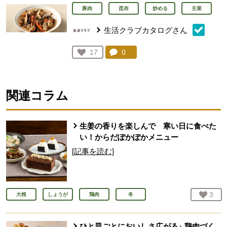
豚肉
昆布
炒める
主菜
生活クラブカタログさん
コメント：
0
件。コメントを見る。
お気に入り登録：
17
人が登録
関連コラム
生姜の香りを楽しんで 寒い日に食べた
い！からだぽかぽかメニュー
[記事を読む]
お気
3
人
大根
しょうが
鶏肉
冬
ひと皿ごとにおいしさ広がる♪ 鶏肉づく