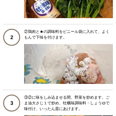
②鶏肉と★の調味料をビニール袋に入れて、よく
2
もんで下味を付けます。
③②に味をしみ込ませる間、野菜を炒めます。ご
3
ま油大さじ１で炒め、牡蠣味調味料・しょうゆで
味付け、いったん皿にあげます。