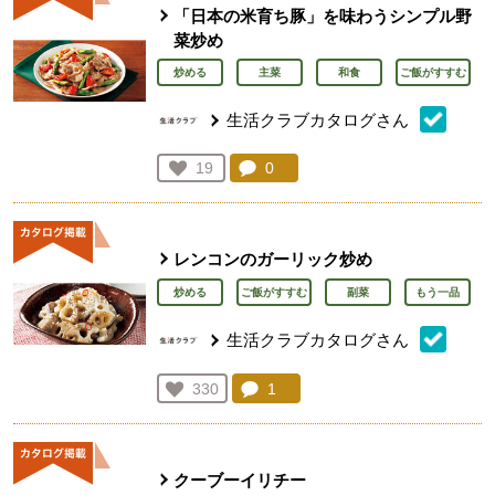
「日本の米育ち豚」を味わうシンプル野
菜炒め
炒める
主菜
和食
ご飯がすすむ
生活クラブカタログさん
コメント：
0
件。コメントを見る。
お気に入り登録：
19
人が登録
レンコンのガーリック炒め
炒める
ご飯がすすむ
副菜
もう一品
生活クラブカタログさん
コメント：
1
件。コメントを見る。
お気に入り登録：
330
人が登録
クーブーイリチー