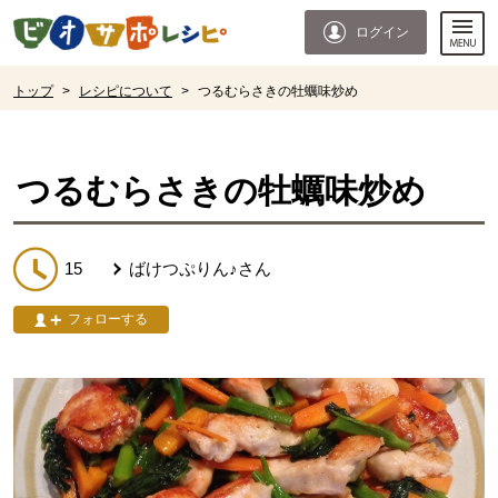
本文へジャンプする。
ページの先頭です。
ログイン
ここからサイト内共通メニューです。
サイト内共通メニューをスキップする
サイト内共通メニューここまで。
ここから現在位置です。
トップ
>
レシピについて
>
つるむらさきの牡蠣味炒め
現在位置ここまで
つるむらさきの牡蠣味炒め
15
ばけつぷりん♪
さん
フォローする