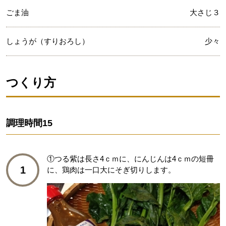
ごま油
大さじ３
しょうが（すりおろし）
少々
つくり方
調理時間
15
①つる紫は長さ4ｃｍに、にんじんは4ｃｍの短冊
1
に、鶏肉は一口大にそぎ切りします。