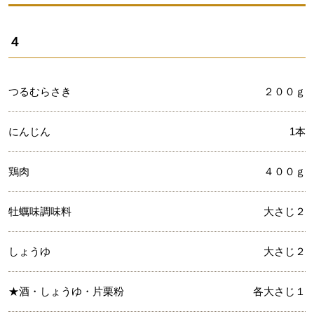
４
つるむらさき
２００ｇ
にんじん
1本
鶏肉
４００ｇ
牡蠣味調味料
大さじ２
しょうゆ
大さじ２
★酒・しょうゆ・片栗粉
各大さじ１