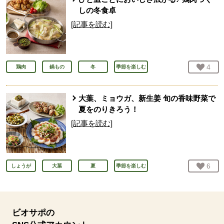
しの冬食卓
[記事を読む]
お気
4
人
鶏肉
鍋もの
冬
季節を楽しむ
大葉、ミョウガ、新生姜 旬の香味野菜で
夏をのりきろう！
[記事を読む]
お気
6
人
しょうが
大葉
夏
季節を楽しむ
ビオサポの