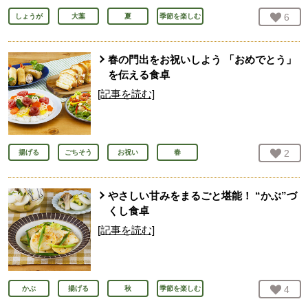
お気
6
人
しょうが
大葉
夏
季節を楽しむ
春の門出をお祝いしよう 「おめでとう」
を伝える食卓
[記事を読む]
お気
2
人
揚げる
ごちそう
お祝い
春
やさしい甘みをまるごと堪能！ “かぶ”づ
くし食卓
[記事を読む]
お気
4
人
かぶ
揚げる
秋
季節を楽しむ