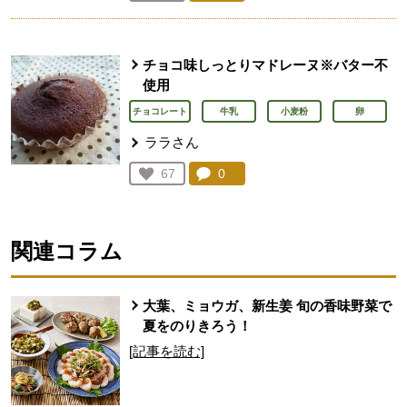
人が登録
チョコ味しっとりマドレーヌ※バター不
使用
チョコレート
牛乳
小麦粉
卵
ララさん
コメント：
0
件。コメントを見る。
お気に入り登録：
67
人が登録
関連コラム
大葉、ミョウガ、新生姜 旬の香味野菜で
夏をのりきろう！
[記事を読む]