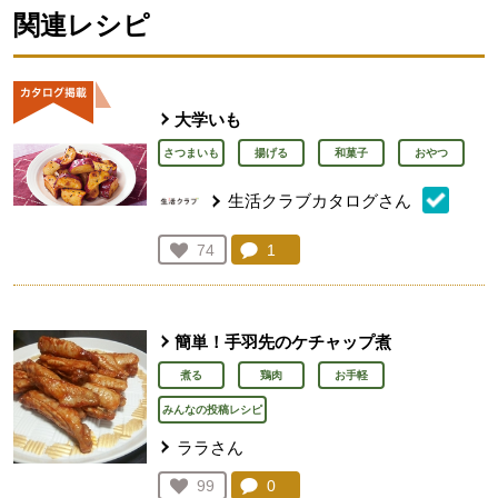
関連レシピ
大学いも
さつまいも
揚げる
和菓子
おやつ
生活クラブカタログさん
コメント：
1
件。コメントを見る。
お気に入り登録：
74
人が登録
簡単！手羽先のケチャップ煮
煮る
鶏肉
お手軽
みんなの投稿レシピ
ララさん
コメント：
0
件。コメントを見る。
お気に入り登録：
99