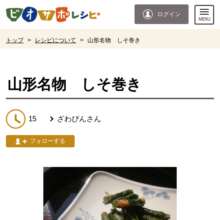
本文へジャンプする。
ページの先頭です。
ログイン
ここからサイト内共通メニューです。
サイト内共通メニューをスキップする
サイト内共通メニューここまで。
ここから現在位置です。
トップ
>
レシピについて
>
山形名物 しそ巻き
現在位置ここまで
山形名物 しそ巻き
15
ざわびん
さん
フォローする