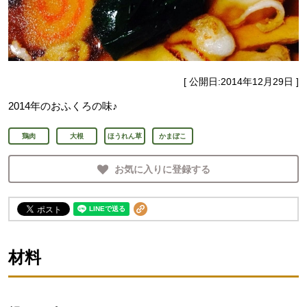
[ 公開日:
2014年12月29日
]
2014年のおふくろの味♪
鶏肉
大根
ほうれん草
かまぼこ
お気に入りに登録する
材料